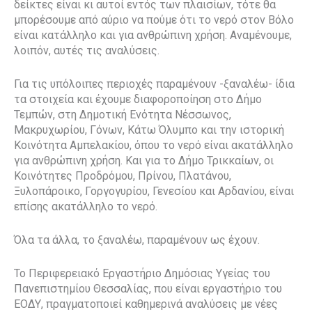
δείκτες είναι κι αυτοί εντός των πλαισίων, τότε θα
μπορέσουμε από αύριο να πούμε ότι το νερό στον Βόλο
είναι κατάλληλο και για ανθρώπινη χρήση. Αναμένουμε,
λοιπόν, αυτές τις αναλύσεις.
Για τις υπόλοιπες περιοχές παραμένουν -ξαναλέω- ίδια
τα στοιχεία και έχουμε διαφοροποίηση στο Δήμο
Τεμπών, στη Δημοτική Ενότητα Νέσσωνος,
Μακρυχωρίου, Γόνων, Κάτω Όλυμπο και την ιστορική
Κοινότητα Αμπελακίου, όπου το νερό είναι ακατάλληλο
για ανθρώπινη χρήση. Και για το Δήμο Τρικκαίων, οι
Κοινότητες Προδρόμου, Πρίνου, Πλατάνου,
Ξυλοπάροικο, Γοργογυρίου, Γενεσίου και Αρδανίου, είναι
επίσης ακατάλληλο το νερό.
Όλα τα άλλα, το ξαναλέω, παραμένουν ως έχουν.
Το Περιφερειακό Εργαστήριο Δημόσιας Υγείας του
Πανεπιστημίου Θεσσαλίας, που είναι εργαστήριο του
ΕΟΔΥ, πραγματοποιεί καθημερινά αναλύσεις με νέες