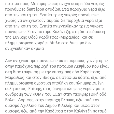
ποταμό προς Μεταμόρφωση ανιχνεύσαμε δύο νεκρές
προνύμφες δευτέρου σταδίου. Στα παρόχθια νερά έξω
από την κοίτη του Ενιπέα τρεις νεκρές προνύμφες,
χωρίς να ανιχνευτούν ακμαία. Σε παρόχθια νερά έξω
από την κοίτη του Ενιπέα ανιχνεύθηκαν τρεις νεκρές
προνύμφες. Στον ποταμό Καλέντζη, στη διασταύρωση
της Εθνικής Οδού Καρδίτσας-Μαραθέας, και σε
πλημμυρισμένο χωράφι δίπλα στο Λειψίμο δεν
ανιχνεύθηκαν ακμαία.
Δεν ανιχνεύσαμε προνύμφες ούτε ακμαίους γεννήτορες
στην παρόχθια περιοχή του ποταμού Λειψίμου που είναι
στη διασταύρωση με την επαρχιακή οδό Καρδίτσας-
Μαραθέας και στον Βλοχό, σε στάσιμα ύδατα, έξω από
πλημμυρισμένη αγροτική αποθήκη και πλημμυρισμένη
αυλή οικίας. Επίσης, στις δειγματοληψίες νερών με τη
συνδρομή των ΚΟΜΥ του ΕΟΔΥ στην περιφερειακή οδό
Βόλου-Λαρίσης, στην περιοχή Γλαύκη, έξω από τον
οικισμό Αχίλλειο του Δήμου Κιλελέρ και μέσα στον
οικισμό, έξω από την Καρδίτσα στον Καλέντζη ποταμό,