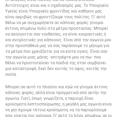
Αντίστοιχος είναι και ο σχεδιασμός μας. Το Υπουργείο
Υγείας είναι Υπουργείο φροντίδας και καθήκον μας
είναι ακριβώς να φροντίζουμε τους πολίτες. Γι’ αυτό
θέλω να με συγχωρήσετε αν κάποιες φορές γίνομαι
έντονη, επιμένω πολύ στα μέτρα προστασίας. Μπορεί
να ακούγονται σαν νουθεσίες, να είναι κουραστικές ή
και ενοχλητικές για κάποιους. Είναι από την αγωνία μου
στην προσπάθειά μας να σας περάσουμε το μήνυμα για
τα μέτρα που χρειάζεται για να είστε υγιείς. Είναι σαν
την αγωνία μιας μάνας -επιτρέψτε μου να πω- που
θέλει να προστατεύσει τα παιδιά της όταν συμβαίνει
μια καταστροφή. Εκεί δεν κοιτάς το ύφος, κοιτάς την
ουσία.
Μπορεί σε αυτό το πλαίσιο και εγώ να γίνομαι έντονη
κάποιες φορές, αλλά είναι πραγματικά από αυτήν την
αγωνία. Γιατί, όπως γνωρίζετε, η περιοχή δίνει
κρούσματα λεπτοσπείρωσης, η μεγάλη μας αγωνία είναι
να μην έχουμε τέτοια κρούσματα, να τα περιορίσουμε
όσο γίνεται πιο γρήγορα. Γι’ αυτό το λόγο, επιμένω, αν οι