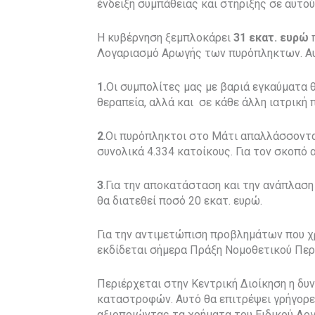
ένδειξη συμπάθειας και στήριξης σε αυτο
H κυβέρνηση ξεμπλοκάρει
31 εκατ. ευρώ
π
Λογαριασμό Αρωγής των πυρόπληκτων. Αυτ
1.
Οι συμπολίτες μας με βαριά εγκαύματα 
θεραπεία, αλλά και σε κάθε άλλη ιατρική 
2
.Οι πυρόπληκτοι στο Μάτι απαλλάσσονται
συνολικά 4.334 κατοίκους. Για τον σκοπό 
3
.Για την αποκατάσταση και την ανάπλασ
θα διατεθεί ποσό 20 εκατ. ευρώ.
Για την αντιμετώπιση προβλημάτων που χρ
εκδίδεται σήμερα Πράξη Νομοθετικού Περι
Περιέρχεται στην Κεντρική Διοίκηση η δ
καταστροφών. Αυτό θα επιτρέψει γρήγορες
αξιοποιώντας τα χρήματα του Ειδικού Λο