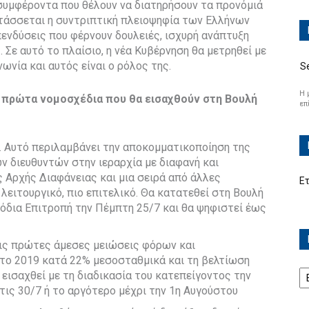
υμφέροντα που θέλουν να διατηρήσουν τα προνόμιά
 τάσσεται η συντριπτική πλειοψηφία των Ελλήνων
πενδύσεις που φέρνουν δουλειές, ισχυρή ανάπτυξη
. Σε αυτό το πλαίσιο, η νέα Κυβέρνηση θα μετρηθεί με
ωνία και αυτός είναι ο ρόλος της.
S
Η 
α πρώτα νομοσχέδια που θα εισαχθούν στη Βουλή
επ
ς. Αυτό περιλαμβάνει την αποκομματικοποίηση της
ών διευθυντών στην ιεραρχία με διαφανή και
 Αρχής Διαφάνειας και μια σειρά από άλλες
Ε
 λειτουργικό, πιο επιτελικό. Θα κατατεθεί στη Βουλή
μόδια Επιτροπή την Πέμπτη 25/7 και θα ψηφιστεί έως
 τις πρώτες άμεσες μειώσεις φόρων και
 το 2019 κατά 22% μεσοσταθμικά και τη βελτίωση
Ισ
εισαχθεί με τη διαδικασία του κατεπείγοντος την
τις 30/7 ή το αργότερο μέχρι την 1η Αυγούστου