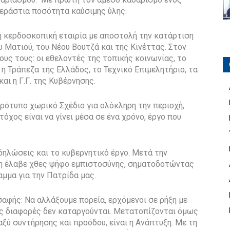
τεράστια ποσότητα καύσιμης ύλης.
μη κερδοσκοπική εταιρία με αποστολή την κατάρτιση
 Ματιού, του Νέου Βουτζά και της Κινέττας. Στον
ς τους: οι εθελοντές της τοπικής κοινωνίας, το
 η Τράπεζα της Ελλάδος, το Τεχνικό Επιμελητήριο, τα
ι η Γ.Γ. της Κυβέρνησης.
 πρότυπο χωρικό Σχέδιο για ολόκληρη την περιοχή,
χος είναι να γίνει μέσα σε ένα χρόνο, έργο που
δηλώσεις και το κυβερνητικό έργο. Μετά την
ση έλαβε χθες ψήφο εμπιστοσύνης, σηματοδοτώντας
αμμα για την Πατρίδα μας.
 σαφής: Να αλλάξουμε πορεία, ερχόμενοι σε ρήξη με
ές διαφορές δεν καταργούνται. Μετατοπίζονται όμως
αξύ συντήρησης και προόδου, είναι η Ανάπτυξη. Με τη