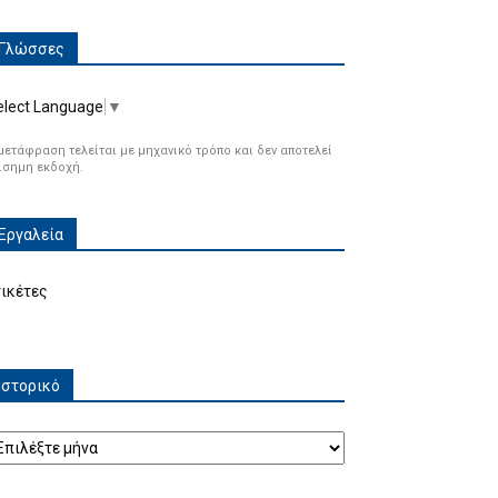
Γλώσσες
elect Language
▼
μετάφραση τελείται με μηχανικό τρόπο και δεν αποτελεί
ίσημη εκδοχή.
Εργαλεία
τικέτες
Ιστορικό
τορικό