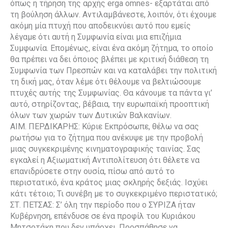
όπως η τήρηση της αρχής erga omnes- εξαρτάται από
τη βούληση άλλων. Αντιλαμβάνεστε, λοιπόν, ότι έχουμε
ακόμη μία πτυχή που αποδεικνύει αυτό που εμείς
λέγαμε ότι αυτή η Συμφωνία είναι μια επιζήμια
Συμφωνία. Επομένως, είναι ένα ακόμη ζήτημα, το οποίο
θα πρέπει να δει όποιος βλέπει με κριτική διάθεση τη
Συμφωνία των Πρεσπών και να καταλάβει την πολιτική
τη δική μας, όταν λέμε ότι θέλουμε να βελτιώσουμε
πτυχές αυτής της Συμφωνίας. Θα κάνουμε τα πάντα γι’
αυτό, στηρίζοντας, βέβαια, την ευρωπαϊκή προοπτική
όλων των χωρών των Δυτικών Βαλκανίων.
ΑΙΜ. ΠΕΡΔΙΚΑΡΗΣ: Κύριε Εκπρόσωπε, θέλω να σας
ρωτήσω για το ζήτημα που ανέκυψε με την προβολή
μιας συγκεκριμένης κινηματογραφικής ταινίας. Σας
εγκαλεί η Αξιωματική Αντιπολίτευση ότι θέλετε να
επανιδρύσετε στην ουσία, πίσω από αυτό το
περιστατικό, ένα κράτος μιας σκληρής δεξιάς. Ισχύει
κάτι τέτοιο; Τι συνέβη με το συγκεκριμένο περιστατικό;
ΣΤ. ΠΕΤΣΑΣ: Σ’ όλη την περίοδο που ο ΣΥΡΙΖΑ ήταν
Κυβέρνηση, επένδυσε σε ένα προφίλ του Κυριάκου
Μητσοτάκη που δεν υπάρχει. Προσπάθησε να