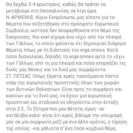
Θα δεχθώ 3-4 ερωτήσεις, καθώς θα πρέπει να
μεταβούμε στη Θεσσαλονίκη, σε λίγη ώρα.
Ν. ΑΡΜΕΝΗΣ: Κύριε Εκπρόσωπε, μας είπατε για τα
θέματα που συζητήθηκαν στο πρόσφατο Ευρωπαϊκό
Συμβούλιο, ωστόσο δεν αναφερθήκατε στο θέμα της
διεύρυνσης. Και εκεί είχαμε ένα «όχι» από την πλευρά
των Γάλλων, το οποίο φαίνεται ότι δημιουργεί διάφορα
θέματα, όπως με τη διάσταση του erga omnes. Κατά
πόσο δυσκολεύει, δηλαδή, το erga omnes αυτό το «όχι»
των Γάλλων, από τη μία πλευρά και πόσο επηρεάζει τις
δικές μας θέσεις και τα δικά μας συμφέροντα.
ΣΤ. ΠΕΤΣΑΣ: Όπως ξέρετε, εμείς τασσόμαστε πάντα
υπέρ της ευρωπαϊκής προοπτικής όλων των χωρών
των Δυτικών Βαλκανίων. Είναι προς το συμφέρον και
εκείνων και το δικό μας, να έχουν μια ευρωπαϊκή
προοπτική και σταδιακά να οδηγούνται στην ένταξη
στην Ε.Ε.. Το ζήτημα που μου θέτετε, όμως -αν
κατάλαβα καλά- είναι ότι εμείς βάλαμε την υπογραφή
μας σε μία συμφωνία μαζί με ένα άλλο κράτος, η τήρηση
της οποίας -και μάλιστα σ’ ένα τόσο κομβικό θέμα,