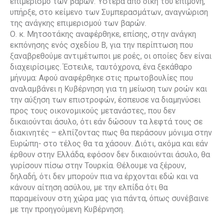
επιμερισμό των βαρών. Ύστερα από δική του επιμονή,
υπήρξε, στο κείμενο των Συμπερασμάτων, αναγνώριση
της ανάγκης επιμερισμού των βαρών.
Ο. κ. Μητσοτάκης αναφέρθηκε, επίσης, στην ανάγκη
εκπόνησης ενός σχεδίου Β, για την περίπτωση που
ξαναβρεθούμε αντιμέτωποι με ροές, οι οποίες δεν είναι
διαχειρίσιμες. Έστειλε, ταυτόχρονα, ένα ξεκάθαρο
μήνυμα: Αφού αναφέρθηκε στις πρωτοβουλίες που
αναλαμβάνει η Κυβέρνηση για τη μείωση των ροών και
την αύξηση των επιστροφών, έσπευσε να διαμηνύσει
προς τους οικονομικούς μετανάστες, που δεν
δικαιούνται άσυλο, ότι εάν δώσουν τα λεφτά τους σε
διακινητές – ελπίζοντας πως θα περάσουν μόνιμα στην
Ευρώπη- στο τέλος θα τα χάσουν. Διότι, ακόμα και εάν
έρθουν στην Ελλάδα, εφόσον δεν δικαιούνται άσυλο, θα
γυρίσουν πίσω στην Τουρκία. Θέλουμε να ξέρουν,
δηλαδή, ότι δεν μπορούν πια να έρχονται εδώ και να
κάνουν αίτηση ασύλου, με την ελπίδα ότι θα
παραμείνουν στη χώρα μας για πάντα, όπως συνέβαινε
με την προηγούμενη Κυβέρνηση.