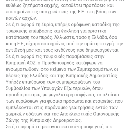
ευθέως ζητήματα αιχμής, καταθέτει προτάσεις και
επισημαίνει τις υποχρεώσεις της Ε.Ε., στη βάση των
κοινών αρχών.
Σε ό,τι αφορά τη Συρία, υπήρξε ομόφωνη καταδίκη της
τουρκικής επέμβασης και έκκληση για οριστική
κατάπαυση του πυρός. Άλλωστε, τόσο η Ελλάδα, όσο
και η Ε.Ε., είχαμε επισημάνει, από την πρώτη στιγμή, την
αντίθεσή μας και τους κινδύνους που δημιουργούνται.
Σε ό,τι αφορά τις τουρκικές παραβιάσεις στην
Κυπριακή ΑΟΖ, ο Πρωθυπουργός κατάφερε να
ενσωματωθούν, στο κείμενο των Συμπερασμάτων, οι
θέσεις της Ελλάδας και της Κυπριακής Δημοκρατίας.
Υπήρξε επικύρωση των συμπερασμάτων του
Συμβουλίου των Υπουργών Εξωτερικών, όπου
προσδιορίστηκε, με μεγαλύτερη σαφήνεια, το πλαίσιο
των κυρώσεων για φυσικά πρόσωπα και εταιρείες, που
εμπλέκονται στις παράνομες γεωτρήσεις εντός των
χωρικών υδάτων και της Αποκλειστικής Οικονομικής
Ζώνης της Κυπριακής Δημοκρατίας.
Σε ό,τι αφορά το μεταναστευτικό-προσφυγικό, ο κ.