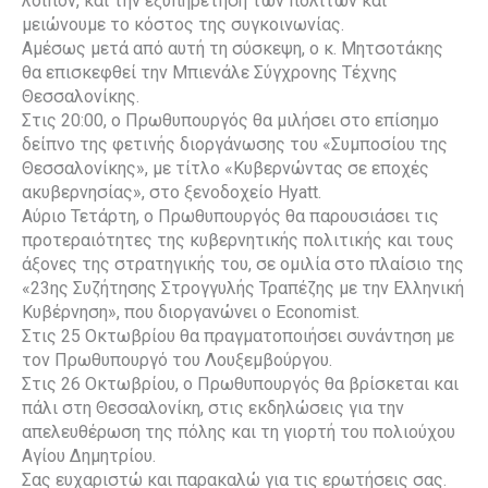
λοιπόν, και την εξυπηρέτηση των πολιτών και
μειώνουμε το κόστος της συγκοινωνίας.
Αμέσως μετά από αυτή τη σύσκεψη, ο κ. Μητσοτάκης
θα επισκεφθεί την Mπιενάλε Σύγχρονης Τέχνης
Θεσσαλονίκης.
Στις 20:00, ο Πρωθυπουργός θα μιλήσει στο επίσημο
δείπνο της φετινής διοργάνωσης του «Συμποσίου της
Θεσσαλονίκης», με τίτλο «Κυβερνώντας σε εποχές
ακυβερνησίας», στο ξενοδοχείο Hyatt.
Αύριο Τετάρτη, ο Πρωθυπουργός θα παρουσιάσει τις
προτεραιότητες της κυβερνητικής πολιτικής και τους
άξονες της στρατηγικής του, σε ομιλία στο πλαίσιο της
«23ης Συζήτησης Στρογγυλής Τραπέζης με την Ελληνική
Κυβέρνηση», που διοργανώνει ο Economist.
Στις 25 Οκτωβρίου θα πραγματοποιήσει συνάντηση με
τον Πρωθυπουργό του Λουξεμβούργου.
Στις 26 Οκτωβρίου, ο Πρωθυπουργός θα βρίσκεται και
πάλι στη Θεσσαλονίκη, στις εκδηλώσεις για την
απελευθέρωση της πόλης και τη γιορτή του πολιούχου
Αγίου Δημητρίου.
Σας ευχαριστώ και παρακαλώ για τις ερωτήσεις σας.