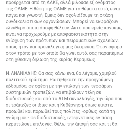
προέρχεται από τη ΔΑΚΕ, αλλά μιλούσε εξ ονόματος
της ΟΛΜΕ. Η θέση της ΟΛΜΕ για τα θέματα αυτά, είναι
πάγια και γνωστή. Εμείς δεν σχολιάζουμε τη στάση
συνδικαλιστικών οργανώσεων. Μπορεί να εκφράζουν
ελεύθερα όποια άποψη θέλουν. Αυτό που εμείς κάνουμε,
είναι να προχωρούμε με αποφασιστικότητα στην
ενίσχυση των πρότυπων και πειραματικών σχολείων,
όπως ήταν και προεκλογική μας δέσμευση. Όσον αφορά
στον τρόπο με τον οποίο θα γίνει αυτό, σας παραπέμπω
στη χθεσινή δήλωση της κυρίας Κεραμέως.
Ν. ΑΝΑΝΙΑΔΗΣ: Θα σας κάνω ένα, θα λέγαμε, χαμηλού
πολιτικού, ερώτημα. Ρωτηθήκατε την προηγούμενη
εβδομάδα, σε σχέση με την επιλογή των τεσσάρων
συστημικών τραπεζών, να επιβάλουν τέλη σε
διαδικτυακές και από το ΑΤΜ συναλλαγές, την ώρα που
οι τράπεζες οι ίδιες και η Κυβέρνηση, όπως είπατε,
προωθεί και παρωθεί τους πολίτες -ορθώς κατά τη
γνώμη μου- σε διαδικτυακές, ιντερνετικές εν πάση
περιπτώσει, επιλογές. Θέλω την άποψή σας και τι θα