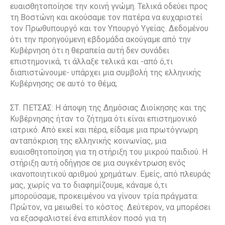
ευαισθητοποίησε την κοινή γνώμη. Τελικά οδεύει προς
τη Βοστώνη και ακούσαμε τον πατέρα να ευχαριστεί
τον Πρωθυπουργό και τον Υπουργό Υγείας. Δεδομένου
ότι την προηγούμενη εβδομάδα ακούγαμε από την
Κυβέρνηση ότι η θεραπεία αυτή δεν συνάδει
επιστημονικά, τι άλλαξε τελικά και -από ό,τι
διαπιστώνουμε- υπάρχει μια συμβολή της ελληνικής
Κυβέρνησης σε αυτό το θέμα;
ΣΤ. ΠΕΤΣΑΣ: Η άποψη της Δημόσιας Διοίκησης και της
Κυβέρνησης ήταν το ζήτημα ότι είναι επιστημονικό
ιατρικό. Από εκεί και πέρα, είδαμε μια πρωτόγνωρη
ανταπόκριση της ελληνικής κοινωνίας, μια
ευαισθητοποίηση για τη στήριξη του μικρού παιδιού. Η
στήριξη αυτή οδήγησε σε μια συγκέντρωση ενός
ικανοποιητικού αριθμού χρημάτων. Εμείς, από πλευράς
μας, χωρίς να το διαφημίζουμε, κάναμε ό,τι
μπορούσαμε, προκειμένου να γίνουν τρία πράγματα:
Πρώτον, να μειωθεί το κόστος. Δεύτερον, να μπορέσει
να εξασφαλιστεί ένα επιπλέον ποσό για τη