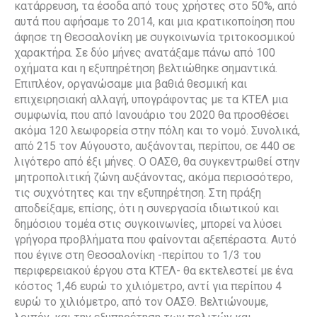
κατάρρευση, τα έσοδα από τους χρήστες στο 50%, από
αυτά που αφήσαμε το 2014, και μια κρατικοποίηση που
άφησε τη Θεσσαλονίκη με συγκοινωνία τριτοκοσμικού
χαρακτήρα. Σε δύο μήνες ανατάξαμε πάνω από 100
οχήματα και η εξυπηρέτηση βελτιώθηκε σημαντικά.
Επιπλέον, οργανώσαμε μια βαθιά θεσμική και
επιχειρησιακή αλλαγή, υπογράφοντας με τα ΚΤΕΛ μια
συμφωνία, που από Ιανουάριο του 2020 θα προσθέσει
ακόμα 120 λεωφορεία στην πόλη και το νομό. Συνολικά,
από 215 τον Αύγουστο, αυξάνονται, περίπου, σε 440 σε
λιγότερο από έξι μήνες. Ο ΟΑΣΘ, θα συγκεντρωθεί στην
μητροπολιτική ζώνη αυξάνοντας, ακόμα περισσότερο,
τις συχνότητες και την εξυπηρέτηση. Στη πράξη
αποδείξαμε, επίσης, ότι η συνεργασία ιδιωτικού και
δημόσιου τομέα στις συγκοινωνίες, μπορεί να λύσει
γρήγορα προβλήματα που φαίνονται αξεπέραστα. Αυτό
που έγινε στη Θεσσαλονίκη -περίπου το 1/3 του
περιφερειακού έργου στα ΚΤΕΛ- θα εκτελεστεί με ένα
κόστος 1,46 ευρώ το χιλιόμετρο, αντί για περίπου 4
ευρώ το χιλιόμετρο, από τον ΟΑΣΘ. Βελτιώνουμε,