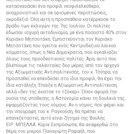
κατασκευάσει ένα προφίλ νεοφιλελεύθερο,
αναχρονιστικό και σε ορισμένες περιπτώσεις,
ακροδεξιό. Όλη αυτή η προσπάθεια κατέρρευσε το
βράδυ των εκλογών της 7ης Ιουλίου. Οι πολίτες
έδωσαν ισχυρή αυτοδυναμία, με ένα ποσοστό 40% στον
Κυριάκο Μητσοτάκη. Εμπιστεύονται τον Κυριάκο
Μητσοτάκη που ηγείται ενός Κεντροδεξιού λαϊκού
κόμματος, όπως η Νέα Δημοκρατία, που αγκαλιάζει
όλους τους προοδευτικούς πολίτες. Άρα, αυτό που
βλέπουμε τις τελευταίες δύο μέρες από τον αρχηγό
της Αξιωματικής Αντιπολίτευσης, τον κ. Τσίπρα, να
προσπαθεί να επενδύσει στο ίδιο προφίλ, θα έχει την
ίδια κατάληξη. Έπαιξε η Αξιωματική Αντιπολίτευση,
αλλά «δεν της έκατσε το τζόκερ». Όσον αφορά την
ουσία της υπόθεσης, η Αστυνομία κάνει τη δουλειά της,
εφαρμόζοντας τους νόμους. Αν ο νόμος, που φέρει και
την υπογραφή του κ. Ραγκούση, θα πρέπει να
επανεξεταστεί, αυτό είναι ζήτημα της Βουλής.
ΕΙΡ. ΜΠΕΛΛΑ: Κύριε Εκπρόσωπε, θα αναφερθώ στο
θέμα του μικρού Παναγιώτη Ραφαήλ, που