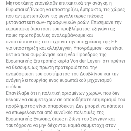
Μητσοτάκης επανέλαβε επιτακτικά την ανάγκη, η
Ευρωπαϊκή Ένωση να υποστηρίξει, έμπρακτα, τις χώρες
που αντιμετωπίζουν τις μεγαλύτερες πιέσεις
μεταναστευτικών- προσφυγικών ροών. Επισήμανε την
ευρωπαϊκή διάσταση του προβλήματος, εξηγώντας
ποιες πρωτοβουλίες αναλαμβάνουμε και
αναπτύσσοντας ταυτόχρονα την υποχρέωση της Ε.Ε.
για υποστήριξη και αλληλεγγύη. Υπογράμμισε -και είναι
θετικό που συμφώνησε και η νέα Πρόεδρος της
Ευρωπαϊκής Επιτροπής κυρία Von der Leyen- ότι πρέπει
να θέσουμε, ως πρώτη προτεραιότητα, την
αναμόρφωση του συστήματος του Δουβλίνου και την
ανάγκη λειτουργίας ενός ευρωπαϊκού μηχανισμού
ασύλου.
Επανέλαβε ότι η πολιτική ορισμένων χωρών, που δεν
θέλουν να συμμετέχουν σε οποιοδήποτε επιμερισμό του
προβλήματος είναι απαράδεκτη. Δεν μπορεί να κάποιοι
να επωφελούνται από ευνοϊκές πολιτικές της
Ευρωπαϊκής Ένωσης, όπως η Ζώνη του Σένγκεν και
ταυτόχρονα να μην δέχονται καμιά συμμετοχή στον