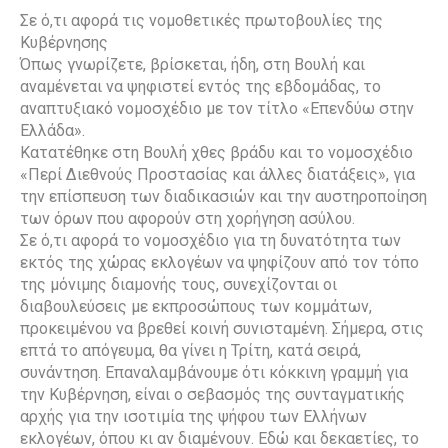
Σε ό,τι αφορά τις νομοθετικές πρωτοβουλίες της
Κυβέρνησης
Όπως γνωρίζετε, βρίσκεται, ήδη, στη Βουλή και
αναμένεται να ψηφιστεί εντός της εβδομάδας, το
αναπτυξιακό νομοσχέδιο με τον τίτλο «Επενδύω στην
Ελλάδα».
Κατατέθηκε στη Βουλή χθες βράδυ και το νομοσχέδιο
«Περί Διεθνούς Προστασίας και άλλες διατάξεις», για
την επίσπευση των διαδικασιών και την αυστηροποίηση
των όρων που αφορούν στη χορήγηση ασύλου.
Σε ό,τι αφορά το νομοσχέδιο για τη δυνατότητα των
εκτός της χώρας εκλογέων να ψηφίζουν από τον τόπο
της μόνιμης διαμονής τους, συνεχίζονται οι
διαβουλεύσεις με εκπροσώπους των κομμάτων,
προκειμένου να βρεθεί κοινή συνισταμένη. Σήμερα, στις
επτά το απόγευμα, θα γίνει η Τρίτη, κατά σειρά,
συνάντηση. Επαναλαμβάνουμε ότι κόκκινη γραμμή για
την Κυβέρνηση, είναι ο σεβασμός της συνταγματικής
αρχής για την ισοτιμία της ψήφου των Ελλήνων
εκλογέων, όπου κι αν διαμένουν. Εδώ και δεκαετίες, το