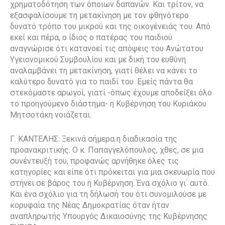
χρηματοδότηση των όποιων δαπανών. Και τρίτον, να
εξασφαλίσουμε τη μετακίνηση με τον φθηνότερο
δυνατό τρόπο του μικρού και της οικογένειάς του. Από
εκεί και πέρα, ο ίδιος ο πατέρας του παιδιού
αναγνώρισε ότι κατανοεί τις απόψεις του Ανώτατου
Υγειονομικού Συμβουλίου και με δική του ευθύνη
αναλαμβάνει τη μετακίνηση, γιατί θέλει να κάνει το
καλύτερο δυνατό για το παιδί του. Εμείς πάντα θα
στεκόμαστε αρωγοί, γιατί -όπως έχουμε αποδείξει όλο
το προηγούμενο διάστημα- η Κυβέρνηση του Κυριάκου
Μητσοτάκη νοιάζεται.
Γ. ΚΑΝΤΕΛΗΣ: Ξεκινά σήμερα η διαδικασία της
προανακριτικής. Ο κ. Παπαγγελόπουλος, χθες, σε μια
συνέντευξή του, προφανώς αρνήθηκε όλες τις
κατηγορίες και είπε ότι πρόκειται για μια σκευωρία που
στήνει σε βάρος του η Κυβέρνηση. Ένα σχόλιο γι΄ αυτό.
Και ένα σχόλιο για τη δήλωσή του ότι συνομιλούσε με
κορυφαία της Νέας Δημοκρατίας όταν ήταν
αναπληρωτής Υπουργός Δικαιοσύνης της Κυβέρνησης