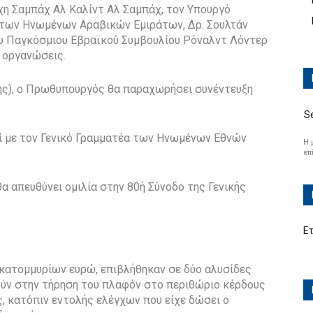
ΐχη Σαμπάχ Αλ Καλίντ Αλ Σαμπάχ, τον Υπουργό
 των Ηνωμένων Αραβικών Εμιράτων, Δρ. Σουλτάν
υ Παγκόσμιου Εβραϊκού Συμβουλίου Ρόναλντ Λόντερ
ς οργανώσεις.
κης), ο Πρωθυπουργός θα παραχωρήσει συνέντευξη
S
ί με τον Γενικό Γραμματέα των Ηνωμένων Εθνών
Η 
επ
α απευθύνει ομιλία στην 80ή Σύνοδο της Γενικής
Ε
εκατομμυρίων ευρώ, επιβλήθηκαν σε δύο αλυσίδες
ύν στην τήρηση του πλαφόν στο περιθώριο κέρδους
, κατόπιν εντολής ελέγχων που είχε δώσει ο