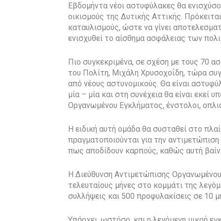
Εβδομήντα νέοι αστυφύλακες θα ενισχύσο
οικισμούς της Δυτικής Αττικής. Πρόκειται
καταυλισμούς, ώστε να γίνει αποτελεσματ
ενισχυθεί το αίσθημα ασφάλειας των πολ
Πιο συγκεκριμένα, σε σχέση με τους 70 
του Πολίτη, Μιχάλη Χρυσοχοΐδη, τώρα συγ
από νέους αστυνομικούς. Θα είναι αστυφύλ
μία – μία και στη συνέχεια θα είναι εκεί
Οργανωμένου Εγκλήματος, ένστολοι, οπλισ
Η ειδική αυτή ομάδα θα συσταθεί στο πλ
πραγματοποιούνται για την αντιμετώπιση 
πως αποδίδουν καρπούς, καθώς αυτή βαίνε
Η Διεύθυνση Αντιμετώπισης Οργανωμένου 
τελευταίους μήνες στο κομμάτι της λεγόμ
συλλήψεις και 500 προφυλακίσεις σε 10 μ
Υπάρχει, ωστόσο, και η λεγόμενη μικρή ε