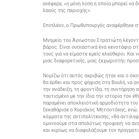
ανέφερε, «η μόνη λύση η οποία μπορεί να
λαούς της περιοχής».
Επιπλέον, ο Πρωθυπουργός αναφέρθηκε στ
Μνημείο του Άγνωστου Στρατιώτη λέγοντα
βάρος. Είναι ουσιαστικά ένα κενοτάφιο σ
τους για να είμαστε εμείς ελεύθεροι. Και 
μιας διαφορετικής, μιας ξεχωριστής προσ
Νομίζω ότι αυτός ακριβώς ήταν και ο σκο
θα έρθει και προς ψήφιση στη Βουλή, να α
την ανάδειξη, τη φροντίδα, τη συντήρηση α
ταυτισμένο με την ίδια την ιστορία του έ
παραμένει αποκλειστική αρμοδιότητα του
ξεκαθάρισε ο Κυριάκος Μητσοτάκης, ενώ, 
κόμματα της αντιπολίτευσης, «θα αντιληφ
ομονοούμε στα απολύτως προφανή: να ανα
και κυρίως να διαφυλάξουμε τον πραγματι