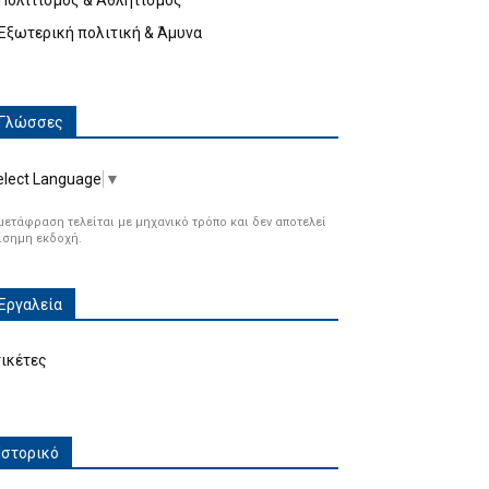
Πολιτισμός & Αθλητισμός
Εξωτερική πολιτική & Άμυνα
Γλώσσες
elect Language
▼
μετάφραση τελείται με μηχανικό τρόπο και δεν αποτελεί
ίσημη εκδοχή.
Εργαλεία
τικέτες
Ιστορικό