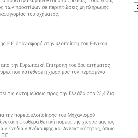
α πρόστιμα κυμαίνονται από 250 έως 1.000 ευρώ,
Ισ
ψος των προστίμων σε περιπτώσεις μη πληρωμής
 κατηγορίας του οχήματος.
ς Ε.Ε. όσον αφορά στην υλοποίηση του Εθνικού
η από την Ευρωπαϊκή Επιτροπή του 6ου αιτήματος
ευρώ, που κατέθεσε η χώρα μας τον περασμένο
ει τις εκταμιεύσεις προς την Ελλάδα στα 23,4 δισ.
ια την πορεία υλοποίησης του Μηχανισμού
ώνεται η σταθερά θετική πορεία της χώρας μας ως
των Σχεδίων Ανάκαμψης και Ανθεκτικότητας, όπως
Ε.Ε.