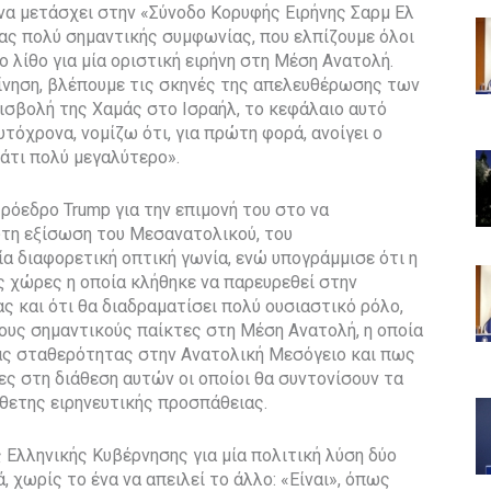
να μετάσχει στην «Σύνοδο Κορυφής Ειρήνης Σαρμ Ελ
ιας πολύ σημαντικής συμφωνίας, που ελπίζουμε όλοι
ο λίθο για μία οριστική ειρήνη στη Μέση Ανατολή.
κίνηση, βλέπουμε τις σκηνές της απελευθέρωσης των
εισβολή της Χαμάς στο Ισραήλ, το κεφάλαιο αυτό
υτόχρονα, νομίζω ότι, για πρώτη φορά, ανοίγει ο
άτι πολύ μεγαλύτερο».
ρόεδρο Trump για την επιμονή του στο να
υτη εξίσωση του Μεσανατολικού, του
α διαφορετική οπτική γωνία, ενώ υπογράμμισε ότι η
ές χώρες η οποία κλήθηκε να παρευρεθεί στην
 και ότι θα διαδραματίσει πολύ ουσιαστικό ρόλο,
τους σημαντικούς παίκτες στη Μέση Ανατολή, η οποία
ώνας σταθερότητας στην Ανατολική Μεσόγειο και πως
ίες στη διάθεση αυτών οι οποίοι θα συντονίσουν τα
θετης ειρηνευτικής προσπάθειας.
 Ελληνικής Κυβέρνησης για μία πολιτική λύση δύο
, χωρίς το ένα να απειλεί το άλλο: «Είναι», όπως