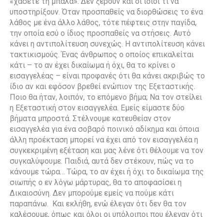
«χάσετε τη μπάλα». Δεν ξέρουν και οι ίδιοι τι να
υποστηρίξουν. Όταν προσπαθείς να διορθώσεις το ένα
λάθος με ένα άλλο λάθος, τότε πέφτεις στην παγίδα,
την οποία εσύ ο ίδιος προσπαθείς να στήσεις. Αυτό
κάνει η αντιπολίτευση συνεχώς. Η αντιπολίτευση κάνει
τακτικισμούς. Ένας άνθρωπος ο οποίος επικαλείται
κάτι – το αν έχει δικαίωμα ή όχι, θα το κρίνει ο
εισαγγελέας – είναι προφανές ότι θα κάνει ακριβώς το
ίδιο αν και εφόσον βρεθεί ενώπιον της Εξεταστικής.
Ποιο θα ήταν, λοιπόν, το επόμενο βήμα; Να τον στείλει
η Εξεταστική στον εισαγγελέα. Εμείς είμαστε δύο
βήματα μπροστά. Στέλνουμε κατευθείαν στον
εισαγγελέα για ένα σοβαρό ποινικό αδίκημα και όποια
άλλη προέκταση μπορεί να έχει από τον εισαγγελέα η
συγκεκριμένη εξέταση και μας λένε ότι θέλουμε
να τον
συγκαλύψουμε. Παιδιά, αυτά δεν στέκουν, πώς να το
κάνουμε τώρα… Τώρα, το αν έχει ή όχι το δικαίωμα της
σιωπής ο εν λόγω μάρτυρας, θα το αποφασίσει η
Δικαιοσύνη. Δεν μπορούμε εμείς να πούμε κάτι
παραπάνω. Και εκλήθη, ενώ έλεγαν ότι δεν θα τον
καλέσουμε, όπως και όλοι οι υπόλοιποι που έλεγαν ότι