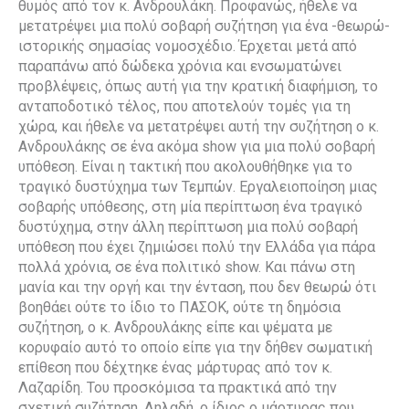
θυμός από τον κ. Ανδρουλάκη. Προφανώς, ήθελε να
μετατρέψει μια πολύ σοβαρή συζήτηση για ένα -θεωρώ-
ιστορικής σημασίας νομοσχέδιο. Έρχεται μετά από
παραπάνω από δώδεκα χρόνια και ενσωματώνει
προβλέψεις, όπως αυτή για την κρατική διαφήμιση, το
ανταποδοτικό τέλος, που αποτελούν τομές για τη
χώρα, και ήθελε να μετατρέψει αυτή την συζήτηση ο κ.
Ανδρουλάκης σε ένα ακόμα show για μια πολύ σοβαρή
υπόθεση. Είναι η τακτική που ακολουθήθηκε για το
τραγικό δυστύχημα των Τεμπών. Εργαλειοποίηση μιας
σοβαρής υπόθεσης, στη μία περίπτωση ένα τραγικό
δυστύχημα, στην άλλη περίπτωση μια πολύ σοβαρή
υπόθεση που έχει ζημιώσει πολύ την Ελλάδα για πάρα
πολλά χρόνια, σε ένα πολιτικό show. Και πάνω στη
μανία και την οργή και την ένταση, που δεν θεωρώ ότι
βοηθάει ούτε το ίδιο το ΠΑΣΟΚ, ούτε τη δημόσια
συζήτηση, ο κ. Ανδρουλάκης είπε και ψέματα με
κορυφαίο αυτό το οποίο είπε για την δήθεν σωματική
επίθεση που δέχτηκε ένας μάρτυρας από τον κ.
Λαζαρίδη. Του προσκόμισα τα πρακτικά από την
σχετική συζήτηση. Δηλαδή, ο ίδιος ο μάρτυρας που