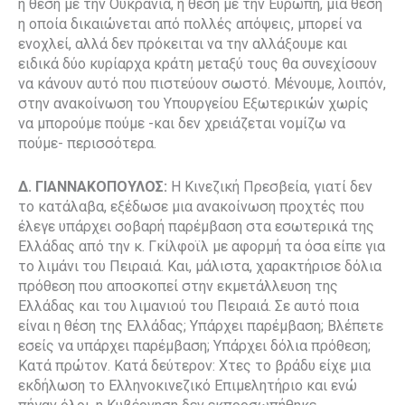
η θέση με την Ουκρανία, η θέση με την Ευρώπη, μία θέση
η οποία δικαιώνεται από πολλές απόψεις, μπορεί να
ενοχλεί, αλλά δεν πρόκειται να την αλλάξουμε και
ειδικά δύο κυρίαρχα κράτη μεταξύ τους θα συνεχίσουν
να κάνουν αυτό που πιστεύουν σωστό. Μένουμε, λοιπόν,
στην ανακοίνωση του Υπουργείου Εξωτερικών χωρίς
να μπορούμε πούμε -και δεν χρειάζεται νομίζω να
πούμε- περισσότερα.
Δ. ΓΙΑΝΝΑΚΟΠΟΥΛΟΣ:
Η Κινεζική Πρεσβεία, γιατί δεν
το κατάλαβα, εξέδωσε μια ανακοίνωση προχτές που
έλεγε υπάρχει σοβαρή παρέμβαση στα εσωτερικά της
Ελλάδας από την κ. Γκίλφοϊλ με αφορμή τα όσα είπε για
το λιμάνι του Πειραιά. Και, μάλιστα, χαρακτήρισε δόλια
πρόθεση που αποσκοπεί στην εκμετάλλευση της
Ελλάδας και
του λιμανιού του Πειραιά. Σε αυτό ποια
είναι η θέση της Ελλάδας; Υπάρχει παρέμβαση; Βλέπετε
εσείς να υπάρχει παρέμβαση; Υπάρχει δόλια πρόθεση;
Κατά πρώτον. Κατά δεύτερον: Χτες το βράδυ είχε μια
εκδήλωση το Ελληνοκινεζικό Επιμελητήριο και ενώ