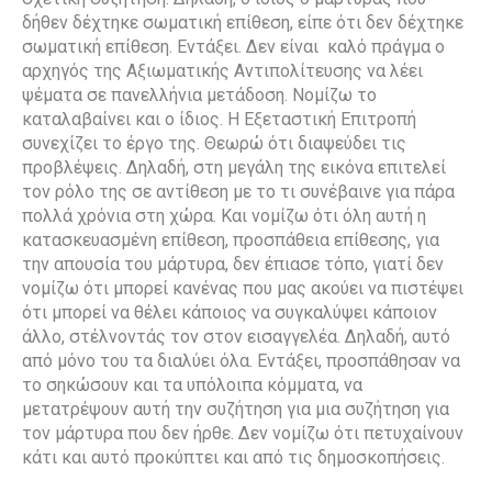
δήθεν δέχτηκε σωματική επίθεση, είπε ότι δεν δέχτηκε
σωματική επίθεση. Εντάξει. Δεν είναι καλό πράγμα ο
αρχηγός της Αξιωματικής Αντιπολίτευσης να λέει
ψέματα σε πανελλήνια μετάδοση. Νομίζω το
καταλαβαίνει και ο ίδιος. Η Εξεταστική Επιτροπή
συνεχίζει το έργο της. Θεωρώ ότι διαψεύδει τις
προβλέψεις. Δηλαδή, στη μεγάλη της εικόνα επιτελεί
τον ρόλο της σε αντίθεση με το τι συνέβαινε για πάρα
πολλά χρόνια στη χώρα. Και νομίζω ότι όλη αυτή η
κατασκευασμένη επίθεση, προσπάθεια επίθεσης, για
την απουσία του μάρτυρα, δεν έπιασε τόπο, γιατί δεν
νομίζω ότι μπορεί κανένας που μας ακούει να πιστέψει
ότι μπορεί να θέλει κάποιος να συγκαλύψει κάποιον
άλλο, στέλνοντάς τον στον εισαγγελέα. Δηλαδή, αυτό
από μόνο του τα διαλύει όλα. Εντάξει, προσπάθησαν να
το σηκώσουν και τα υπόλοιπα κόμματα, να
μετατρέψουν αυτή την συζήτηση για μια συζήτηση για
τον μάρτυρα που δεν ήρθε. Δεν νομίζω ότι πετυχαίνουν
κάτι και αυτό προκύπτει και από τις δημοσκοπήσεις.