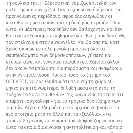
τη δουλειά της. Η Εξεταστική, νομίζω, επιτελεί τον
ρόλο της και συνεχίζει. Τώρα έχουμε να δούμε και τις
προηγούμενες περιόδους, αφού ολοκληρωθούν οι
καταθέσεις μαρτύρων από τη δική μας περίοδο. Όλοι
αυτοί οι μάρτυρες, που δήθεν δεν θα έρχονταν και δεν
θα τους καλούσαμε, εκλήθησαν όλοι. Ένας που δεν ήρθε,
τον στέλνουμε στον εισαγγελέα. Και θα σας πω κάτι:
Εμείς ακούμε με πολύ μεγάλη προσοχή όλα τα
συμπεράσματα των δημοσκοπήσεων, γι’ αυτό και
έχουμε κάνει και γενναίες παραδοχές. Κάποιοι άλλοι
δεν ακούν τα υπόλοιπα συμπεράσματα και αναφέρομαι
στην αντιπολίτευση. Και ως προς το ζήτημα του
ΟΠΕΚΕΠΕ, να σας θυμίσω ότι σε αυτή τη χώρα έξι
μήνες με επτά νωρίτερα, δηλαδή μέσα στο έτος το
τρέχον το 2025, το 80-85% της κοινωνίας πίστευε ότι
υπάρχει «συγκάλυψη» για το τραγικό δυστύχημα των
Τεμπών. Λίγες εβδομάδες μετά άρχισε να βγαίνει το
ένα στοιχείο μετά το άλλο και τα «ξυλόλια», «τα
χαμένα βαγόνια», «οι νεκροί που εξαφανίζαμε» και όλα
αυτά τα οποία διακινούσε η αντιπολίτευση και κάποια