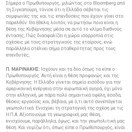
Σήμερα ο Πρωθυπουργός, μιλώντας στο Bloomberg από
τη Σιγκαπούρη, τόνισε ότι η Ελλάδα σέβεται τις
συμφωνίες της και τις επενδύσεις που έχουν γίνει στο
παρελθόν. Θα ήθελα, λοιπόν, να ρωτήσω ποια είναι η
θέση της Κυβέρνησης μέσα σε αυτό το κλίμα διεθνούς
έντασης; Πώς διασφαλίζει η χώρα ισορροπία στις
σχέσεις με τους στρατηγικούς της εταίρους, ενώ
παράλληλα στέλνει σήμα σταθερότητας προς τους
επενδυτές;
Π. ΜΑΡΙΝΑΚΗΣ:
Ισχύουν και τα δύο όπως τα είπε ο
Πρωθυπουργός. Αυτή είναι η θέση προφανώς και της
Κυβέρνησης. Η Ελλάδα γίνεται σημείο εισόδου για την
αμερικανική ενέργεια στην ευρωπαϊκή αγορά, όχι μόνο
στην ελληνική, με πάρα πολύ σημαντικά οφέλη, έσοδα,
θέσεις εργασίας και, βέβαια, με ό,τι αυτό συνεπάγεται
γεωπολιτικά. Ενισχύει τη στρατηγική της σχέση με τις
Η.Π.Α. Αξιοποιούμε τη γεωγραφική μας θέση,
ενισχύουμε, παράλληλα, όμως, και την γεωπολιτική μας
θέση. Και νομίζω ότι, όπως είπε ο Πρωθυπουργός, είναι