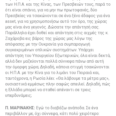
των Η.Π.Α. και της Κίνας, των Πρεσβειών τους, παρά το
ότι είναι σπάνιο, για να μην πω πρωτοφανές, δύο
Πρεσβείες να τσακώνονται σε ένα ξένο έδαφος για ένα
asset,
για να χρησιμοποιήσω αυτό τον όρο, της χώρας
μας είναι ένα γεγονός. Δώσατε την απάντησή σας.
Παράλληλα έχει δοθεί και απάντηση στις αιχμές της κ.
Ζαχάροβα εις βάρος της χώρας μας λόγω της
απόφασης με την Ουκρανία για συμπαραγωγή
συγκεκριμένων οπλικών συστημάτων. Υπάρχει
απάντηση του Υπουργείου Εξωτερικών, όλα είναι δεκτά,
αλλά δεν μαζεύονται πολλά σύννεφα πάνω από αυτή
την όμορφη χώρα;
Δηλαδή, κάποια στιγμή τσακώνονται
οι Η.Π.Α. με την Κίνα για το λιμάνι του Πειραιά και,
ταυτόχρονα, η Ρωσία λέει: «Θα λάβουμε τα μέτρα μας»,
ουσιαστικά εμμέσως πλην σαφώς απειλεί. Δηλαδή, πώς
η Ελλάδα μπορεί να σταθεί απέναντι σε τρεις
υπερδυνάμεις;
Π. ΜΑΡΙΝΑΚΗΣ:
Εγώ το διαβάζω ανάποδα. Σε ένα
περιβάλλον με, όχι σύννεφα, κάτι πολύ χειρότερο: