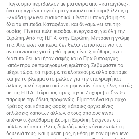
Παγκόσμιο περιβάλλον με μια σειρά από «καταιγίδες»,
ένα ταραγμένο παγκόσμιο γεωπολιτικά περιβάλλον, η
Ελλάδα ψηλώνει ουσιαστικά. Γίνεται υπολογίσιμη σε
όλα τα επίπεδα. Καταφέρνει και δυναμώνει επί της
ουσίας. Γίνεται πύλη εισόδου, ενεργειακή για όλη την
Ευρώπη. Από τις Η.Π.Α. στην Ευρώπη. Μετράει η γνώμη
της. Από εκεί και πέρα, δεν θέλω να πω κάτι για τις
ανακοινώσεις γιατί η θέση μας είναι ξεκάθαρη, έχει
διατυπωθεί, και ήταν σαφής και ο Πρωθυπουργός
-απάντησα σε προηγούμενη ερώτηση. Σεβόμαστε τα
μέχρι τώρα, τα τιμούμε, τα υλοποιούμε, αλλά κοιτάμε
και με το βλέμμα στο μέλλον για την υπογραφή και
άλλων, πολύ σημαντικών συμφωνιών, όπως όλες αυτές
με τις Η.Π.Α.. Τώρα, ως προς την κ. Ζαχάροβα, δεν θα
πάρουμε την άδεια, προφανώς. Είμαστε ένα κυρίαρχο
Κράτος και κάποιες φορές κάποιες οργισμένες
δηλώσεις κάποιων άλλων, στους οποίους είναι
απέναντι ξεκάθαρα η Δύση, η Ευρώπη, δείχνουν ότι
μάλλον κάποιοι άλλοι, δηλαδή εμείς, κάνουν καλά τη
δουλειά τους. Και η θέση μας, η θέση με τον αμυνόμενο,