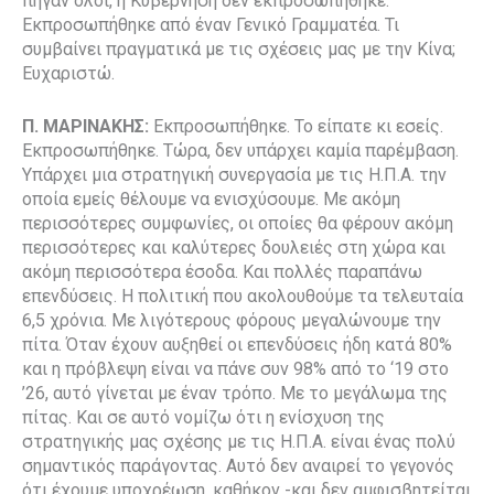
πήγαν όλοι, η Κυβέρνηση δεν εκπροσωπήθηκε.
Εκπροσωπήθηκε από έναν Γενικό Γραμματέα. Τι
συμβαίνει πραγματικά με τις σχέσεις μας με την Κίνα;
Ευχαριστώ.
Π. ΜΑΡΙΝΑΚΗΣ:
Εκπροσωπήθηκε. Το είπατε κι εσείς.
Εκπροσωπήθηκε. Τώρα, δεν υπάρχει καμία παρέμβαση.
Υπάρχει μια στρατηγική συνεργασία με τις Η.Π.Α. την
οποία εμείς θέλουμε να ενισχύσουμε. Με ακόμη
περισσότερες συμφωνίες, οι οποίες θα φέρουν ακόμη
περισσότερες και καλύτερες δουλειές στη χώρα και
ακόμη περισσότερα έσοδα. Και πολλές παραπάνω
επενδύσεις. Η πολιτική που ακολουθούμε τα τελευταία
6,5 χρόνια. Με λιγότερους φόρους μεγαλώνουμε την
πίτα. Όταν έχουν αυξηθεί οι επενδύσεις ήδη κατά 80%
και η πρόβλεψη είναι να πάνε συν 98% από το ‘19 στο
’26, αυτό γίνεται με έναν τρόπο. Με το μεγάλωμα της
πίτας. Και σε αυτό νομίζω ότι η ενίσχυση της
στρατηγικής μας σχέσης με τις Η.Π.Α. είναι ένας πολύ
σημαντικός παράγοντας. Αυτό δεν αναιρεί το γεγονός
ότι έχουμε υποχρέωση, καθήκον -και δεν αμφισβητείται