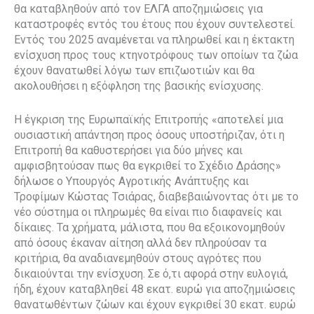
θα καταβληθούν από τον ΕΛΓΑ αποζημιώσεις για
καταστροφές εντός του έτους που έχουν συντελεστεί.
Εντός του 2025 αναμένεται να πληρωθεί και η έκτακτη
ενίσχυση προς τους κτηνοτρόφους των οποίων τα ζώα
έχουν θανατωθεί λόγω των επιζωοτιών και θα
ακολουθήσει η εξόφληση της βασικής ενίσχυσης.
Η έγκριση της Ευρωπαϊκής Επιτροπής «αποτελεί μια
ουσιαστική απάντηση προς όσους υποστήριζαν, ότι η
Επιτροπή θα καθυστερήσει για δύο μήνες και
αμφισβητούσαν πως θα εγκριθεί το Σχέδιο Δράσης»
δήλωσε ο Υπουργός Αγροτικής Ανάπτυξης και
Τροφίμων Κώστας Τσιάρας, διαβεβαιώνοντας
ότι με το
νέο σύστημα οι πληρωμές θα είναι πιο διαφανείς και
δίκαιες. Τα χρήματα, μάλιστα, που θα εξοικονομηθούν
από όσους έκαναν αίτηση αλλά δεν πληρούσαν τα
κριτήρια, θα αναδιανεμηθούν στους αγρότες που
δικαιούνται την ενίσχυση. Σε ό,τι αφορά στην ευλογιά,
ήδη, έχουν καταβληθεί 48 εκατ. ευρώ για αποζημιώσεις
θανατωθέντων ζώων και έχουν εγκριθεί 30 εκατ. ευρώ