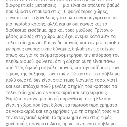
διαφορετικές μετρήσεις. Η μία είναι σε απόλυτο βαθμό,
που είμαστε σταθερά στις 10 φθηνότερες χώρες,
συγκριτικά το ξαναλέω, γιατί όλα είναι συγκριτικά σε
μια περίοδο κρίσης, αλλά και αν δει κανείς και το
διαθέσιμο εισόδημα, άρα και τους μισθούς. Τρίτον, ο
μέσος μισθός στη χώρα μας έχει ανέβει κατά 30% τα
τελευταία χρόνια. Και αν δει κανείς και τον μέσο μισθό
με όρους αγοραστικής δύναμης, δηλαδή αντιστοίχως,
όπως και για το ρεύμα προσμετρήσει την επίδραση του
πληθωρισμού, φαίνεται ότι η αύξηση αυτή είναι πάνω
από 11%, δηλαδή αν βάλει κανείς και την επίδραση των
τιμών, της αύξησης των τιμών. Τέταρτον, το πρόβλημα,
πολύ σωστά, δεν είναι στις τιμές λιανικής τόσο, γιατί
και εκεί υπάρχει πολύ μεγάλη στήριξη του κράτους τα
τελευταία χρόνια σε νοικοκυριά και επιχειρήσεις.
Θυμίζω -ανοίγω μια μικρή παρένθεση- ότι η Ελλάδα
είναι η χώρα που έχει δώσει τα περισσότερα χρήματα
σε νοικοκυριά και επιχειρήσεις για τη στήριξή τους για
την ενεργειακή κρίση. Το πρόβλημα είναι στις τιμές
χονδρικής, πράγματι. Αυτό, όμως, είναι ένα πρόβλημα