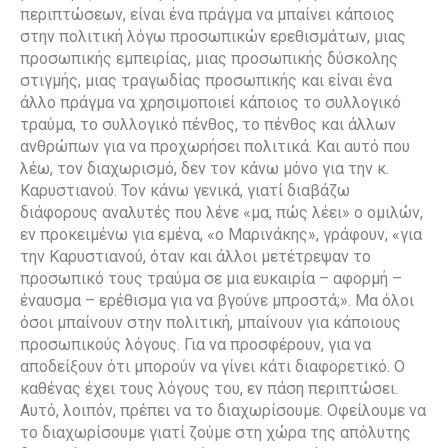
περιπτώσεων, είναι ένα πράγμα να μπαίνει κάποιος
στην πολιτική λόγω προσωπικών ερεθισμάτων, μιας
προσωπικής εμπειρίας, μιας προσωπικής δύσκολης
στιγμής, μιας τραγωδίας προσωπικής και είναι ένα
άλλο πράγμα να χρησιμοποιεί κάποιος το συλλογικό
τραύμα, το συλλογικό πένθος, το πένθος και άλλων
ανθρώπων για να προχωρήσει πολιτικά. Και αυτό που
λέω, τον διαχωρισμό, δεν τον κάνω μόνο για την κ.
Καρυστιανού. Τον κάνω γενικά, γιατί διαβάζω
διάφορους αναλυτές που λένε «μα, πώς λέει» ο ομιλών,
εν προκειμένω για εμένα, «ο Μαρινάκης», γράφουν, «για
την Καρυστιανού, όταν και άλλοι μετέτρεψαν το
προσωπικό τους τραύμα σε μια ευκαιρία – αφορμή –
έναυσμα – ερέθισμα για να βγούνε μπροστά;». Μα όλοι
όσοι μπαίνουν στην πολιτική, μπαίνουν για κάποιους
προσωπικούς λόγους. Για να προσφέρουν, για να
αποδείξουν ότι μπορούν να γίνει κάτι διαφορετικό. Ο
καθένας έχει τους λόγους του, εν πάση περιπτώσει.
Αυτό, λοιπόν, πρέπει να το διαχωρίσουμε. Οφείλουμε να
το διαχωρίσουμε γιατί ζούμε στη χώρα της απόλυτης