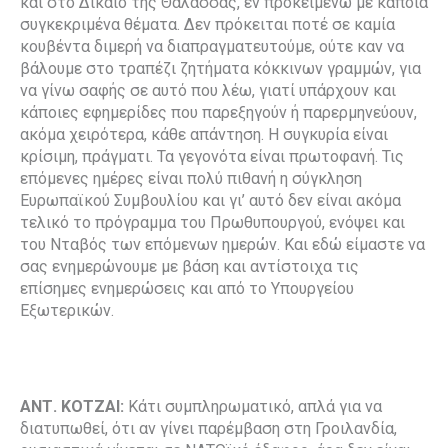
και στο Δίκαιο της Θάλασσας, εν προκειμένω με κάποια
συγκεκριμένα θέματα. Δεν πρόκειται ποτέ σε καμία
κουβέντα διμερή να διαπραγματευτούμε, ούτε καν να
βάλουμε στο τραπέζι ζητήματα κόκκινων γραμμών, για
να γίνω σαφής σε αυτό που λέω, γιατί υπάρχουν και
κάποιες εφημερίδες που παρεξηγούν ή παρερμηνεύουν,
ακόμα χειρότερα, κάθε απάντηση. Η συγκυρία είναι
κρίσιμη, πράγματι. Τα γεγονότα είναι πρωτοφανή. Τις
επόμενες ημέρες είναι πολύ πιθανή η σύγκληση
Ευρωπαϊκού Συμβουλίου και γι’ αυτό δεν είναι ακόμα
τελικό το πρόγραμμα του Πρωθυπουργού, ενόψει και
του Νταβός των επόμενων ημερών. Και εδώ είμαστε να
σας ενημερώνουμε με βάση και αντίστοιχα τις
επίσημες ενημερώσεις και από το Υπουργείου
Εξωτερικών.
ΑΝΤ. ΚΟΤΖΑΙ:
Κάτι συμπληρωματικό, απλά για να
διατυπωθεί, ότι αν γίνει παρέμβαση στη Γροιλανδία,