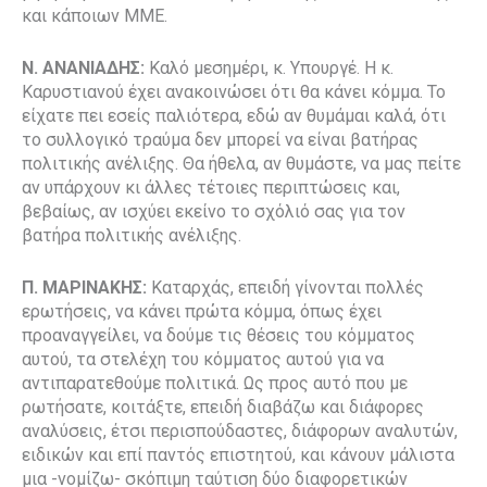
και κάποιων ΜΜΕ.
Ν. ΑΝΑΝΙΑΔΗΣ:
Καλό μεσημέρι, κ. Υπουργέ. Η κ.
Καρυστιανού έχει ανακοινώσει ότι θα κάνει κόμμα. Το
είχατε πει εσείς παλιότερα, εδώ αν θυμάμαι καλά, ότι
το συλλογικό τραύμα δεν μπορεί να είναι βατήρας
πολιτικής ανέλιξης. Θα ήθελα, αν θυμάστε, να μας πείτε
αν υπάρχουν κι άλλες τέτοιες περιπτώσεις και,
βεβαίως, αν ισχύει εκείνο το σχόλιό σας για τον
βατήρα πολιτικής ανέλιξης.
Π. ΜΑΡΙΝΑΚΗΣ:
Καταρχάς, επειδή γίνονται πολλές
ερωτήσεις, να κάνει πρώτα κόμμα, όπως έχει
προαναγγείλει, να δούμε τις θέσεις του κόμματος
αυτού, τα στελέχη του κόμματος αυτού για να
αντιπαρατεθούμε πολιτικά. Ως προς αυτό που με
ρωτήσατε, κοιτάξτε, επειδή διαβάζω και διάφορες
αναλύσεις, έτσι περισπούδαστες, διάφορων αναλυτών,
ειδικών και επί παντός επιστητού, και κάνουν μάλιστα
μια -νομίζω- σκόπιμη ταύτιση δύο διαφορετικών