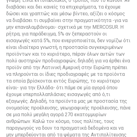
γνώμη. Είναι εντυπωσιακός ο τρόπος που το κάνουν. Αν
διαβάσει και δει κανείς τα επιχειρήματα, τα έχουμε
δώσει και γραπτώς και μέσω βίντεο, αξίζει ο κόσμος
να διαβάσει τι συμβαίνει στην πραγματικότητα -για να
μην επαναλαμβάνομαι- σχετικά με την MERCOSUR. Η
ρήτρα, για παράδειγμα, 5% αν ξεπεραστούν οι
εισαγωγές κατά 5%, που ενεργοποιείται, δεν νομίζω ότι
είναι ιδιαίτερα γνωστή, η προστασία συγκεκριμένων
προϊόντων και το κυριότερο, πέραν όλων αυτών των
πολύ αυστηρών προδιαγραφών, δηλαδή για να έρθει ένα
προϊόν από την Λατινική Αμερική στην Ευρώπη πρέπει
να πληρούνται οι ίδιες προδιαγραφές με τα προϊόντα
τα οποία βρίσκονται εντός Ευρώπης, το κυριότερο
είναι- για την Ελλάδα- ότι πάμε σε μία αγορά όπου
έχουμε υπερπολλαπλάσιες εισαγωγές από ό,τι
εξαγωγές. Δηλαδή, τα προϊόντα μας με προστασία της
ονομασίας προέλευσης, γεωγραφικής προέλευσης, πάνε
σε μια πολύ μεγάλη αγορά 270 εκατομμυρίων
ανθρώπων. Καλώ τον κόσμο, τους πολίτες, τους
παραγωγούς να δουν τα πραγματικά δεδομένα και να
μην μπερδεύονται από τα ψέματα της Αντιπολίτευσης