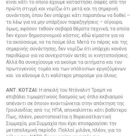
είναι κάτι το οποίο έχουμε καταστήσει σαφές από την
πρώτη στιγμή και νομίζω ότι μετά και τη σημερινή
συνάντηση, όπου δεν υπάρχει κάτι παραπάνω να δοθεί –
το λέω για να μην υπάρξουν παρεξηγήσεις – σίγουρα,
όμως, εφόσον τεθούν σοβαρά θέματα τεχνικά, τα οποία
δεν έχουν δημοσιονομικό κόστος, εδώ είμαστε για να
τα ακούσουμε, να τα πούμε όλα. Μετά το πέρας και της
σημερινής συνάντησης, δεν νομίζω ότι υπάρχει κανένα
περιθώριο για να συνεχιστούν αυτές οι κινητοποιήσεις.
Αλλά θα συνεχίσουμε να ακούμε τα αιτήματα και του
πρωτογενούς τομέα και των υπόλοιπων εργαζόμενων
και να κάνουμε ό,τι καλύτερο μπορούμε για όλους.
ΑΝΤ. ΚΟΤΖΑΙ:
Η απειλή του Ντόναλντ Τραμπ να
επιβάλει τιμωρητικούς δασμούς ως όπλο εκβιασμού
απέναντι σε όποιον εναντιώνεται στην απόκτηση της
Γροιλανδίας από τις ΗΠΑ, αποκαλύπτει κάτι βαθύτερο:
Πως, πλέον, ρευστοποιείται η Βορειοατλαντική
Συμμαχία, μια Συμμαχία που έχει επισφραγίσει την
μεταπολεμική περίοδο. Πολλοί μιλάνε, πλέον, για το