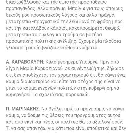
διαστρέβλωσης και της ύψιστης προσπάθειας
προπαγάνδας. Άλλο πράγμα: Μπαίνω για τους όποιους
δικούς μου προσωπικούς λόγους και άλλο πράγμα,
μετατρέπω -πραγματικά την λέω ξανά τη φράση μπας
και την καταλάβουν κάποιοι, κακοπροαίρετοι θεωρώ-
μετατρέπω το συλλογικό τραύμα σε βατήρα
προσωπικής πολιτικής ανέλιξης. Έχουμε μία πλούσια
γλώσσα η οποία βγάζει ξεκάθαρα νοήματα.
Α. ΚΑΡΑΒΟΚΥΡΗ:
Καλό μεσημέρι, Υπουργέ. Πριν από
λίγο η Μαρία Καρυστιανού, σε συνέντευξή της, δήλωσε
ότι δεν αποδέχεται τον χαρακτηρισμό ότι θα κάνει ένα
κόμμα διαμαρτυρίας και είπε ότι στόχος της είναι να
μπει το κόμμα ενεργών πολιτών στην κυβέρνηση, να
κυβερνήσει. Το σχόλιό σας, παρακαλώ.
Π. ΜΑΡΙΝΑΚΗΣ:
Να βγάλει πρώτα πρόγραμμα, να κάνει
κόμμα, να δούμε τις θέσεις του προγράμματος αυτού
και, από εκεί και πέρα, οι πολίτες θα το αξιολογήσουν.
Τι να σας απαντάω για κάτι που είναι υποθετικό και δεν