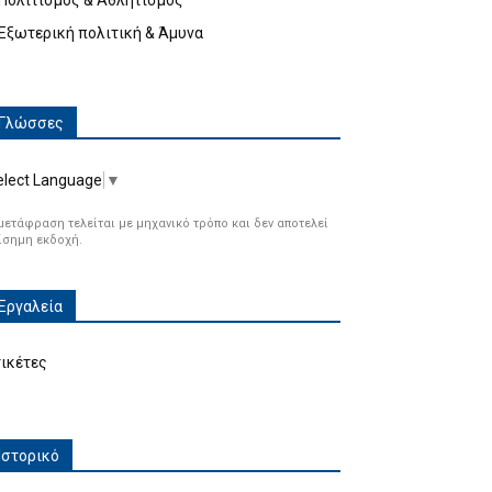
Πολιτισμός & Αθλητισμός
Εξωτερική πολιτική & Άμυνα
Γλώσσες
elect Language
▼
μετάφραση τελείται με μηχανικό τρόπο και δεν αποτελεί
ίσημη εκδοχή.
Εργαλεία
τικέτες
Ιστορικό