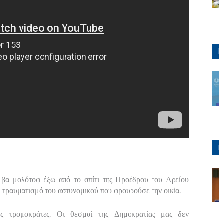
μβα μολότοφ έξω από το σπίτι της Προέδρου του Αρείου
ν τραυματισμό του αστυνομικού που φρουρούσε την οικία.
υς τρομοκράτες. Οι θεσμοί της Δημοκρατίας μας δεν