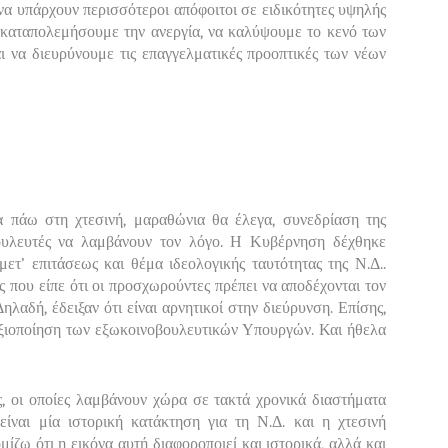
 να υπάρχουν περισσότεροι απόφοιτοι σε ειδικότητες υψηλής
 καταπολεμήσουμε την ανεργία, να καλύψουμε το κενό των
ι να διευρύνουμε τις επαγγελματικές προοπτικές των νέων
πάω στη χτεσινή, μαραθώνια θα έλεγα, συνεδρίαση της
ουλευτές να λαμβάνουν τον λόγο. Η Κυβέρνηση δέχθηκε
ετ’ επιτάσεως και θέμα ιδεολογικής ταυτότητας της Ν.Δ..
ς που είπε ότι οι προσχωρούντες πρέπει να αποδέχονται τον
ηλαδή, έδειξαν ότι είναι αρνητικοί στην διεύρυνση. Επίσης,
αξιοποίηση των εξωκοινοβουλευτικών Υπουργών. Και ήθελα
ς, οι οποίες λαμβάνουν χώρα σε τακτά χρονικά διαστήματα
 είναι μία ιστορική κατάκτηση για τη Ν.Δ. και η χτεσινή
μίζω ότι η εικόνα αυτή διαφοροποιεί και ιστορικά, αλλά και