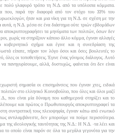
με πολύ γλαφυρό τρόπο τη Ν.Δ. από τα υπόλοιπα κόμματα.
μα που, παρά την διαφορά από τον στόχο του 33% του
ωεκλογών, ήταν και μια νίκη για τη Ν.Δ. σε σχέση με την
α αυτά, η Ν.Δ. μέσα σε ένα διάστημα ούτε τριών εβδομάδων
να αποκρυπτογραφήσει τα μηνύματα των πολιτών, όσων δεν
εροι, χωρίς να στηρίξουν κάποιο άλλο κόμμα, έγιναν αλλαγές
 κυβερνητικό σχήμα και έγινε και η συνεδρίαση της
ωστά είπατε, πήραν τον λόγο όσοι και όσες βουλευτές το
, όλες οι τοποθετήσεις. Έγινε ένας γόνιμος διάλογος. Αυτό
α να πανηγυρίσουμε, αλλά, δυστυχώς, φαίνεται ότι δεν είναι
χωριστή σημασία οι επισημάνσεις που έγιναν χτες, ειδικά
πολιτών στο ελληνικό Κοινοβούλιο, που όλες και όλοι μαζί
Δ., που είναι μία δύναμη που καθημερινά στηρίζει και το
αβλέπουμε και πρώτος ο Πρωθυπουργός αποκρυπτογραφεί τα
, στη συντριπτική τους πλειοψηφία, έγιναν κάτω από ενωτικό
όπως αντιλαμβάνεστε, δεν μπορούμε να πούμε περισσότερα.
μα της ιδεολογικής ταυτότητας της Ν.Δ.: Η Ν.Δ. -τα λέει και
μα το οποίο είναι παρόν σε όλα τα μεγάλα γεγονότα για την