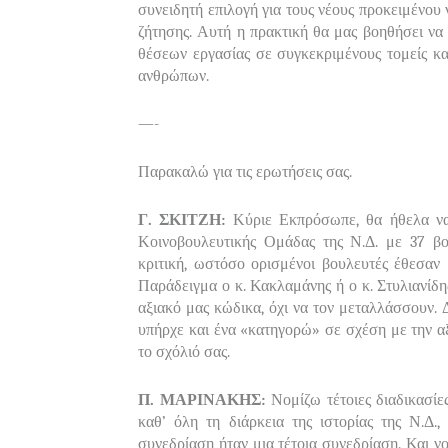
συνειδητή επιλογή για τους νέους προκειμένου
ζήτησης. Αυτή η πρακτική θα μας βοηθήσει να
θέσεων εργασίας σε συγκεκριμένους τομείς κα
ανθρώπων.
—-
Παρακαλώ για τις ερωτήσεις σας.
Γ. ΣΚΙΤΖΗ:
Κύριε Εκπρόσωπε, θα ήθελα να 
Κοινοβουλευτικής Ομάδας της Ν.Δ. με 37 β
κριτική, ωστόσο ορισμένοι βουλευτές έθεσαν μ
Παράδειγμα ο κ. Κακλαμάνης ή ο κ. Στυλιανίδη
αξιακό μας κώδικα, όχι να τον μεταλλάσσουν. Δ
υπήρχε και ένα «κατηγορώ» σε σχέση με την 
το σχόλιό σας.
Π. ΜΑΡΙΝΑΚΗΣ:
Νομίζω τέτοιες διαδικασίε
καθ’ όλη τη διάρκεια της ιστορίας της Ν.Δ.,
συνεδρίαση ήταν μια τέτοια συνεδρίαση. Και νο