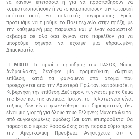
να κάνουν επεισόδια ή για να προσπαθήσουν να
κομματικοποιήσουν ή να χρησιμοποιήσουν την ιστορική
επέτειο αυτή, για πολιτικές συγκρούσεις. Εμείς
προτιμάμε να τιμούμε το Πολυτεχνείο στην πράξη, με
την καθημερινή μας παρουσία και μ’ έναν ουσιαστικό
σεβασμό σε όλα όσα έγιναν στο παρελθόν για να
μπορούμε σήμερα να έχουμε μία εδραιωμένη
Δημοκρατία.
Π. ΜΙΧΟΣ:
Το πρωί ο πρόεδρος του ΠΑΣΟΚ, Νίκος
Ανδρουλάκης, δέχθηκε μία τραμπούκικη, αλήτικη
επίθεση, κατά τα φαινόμενα από άτομα που
προέρχονται από την Αριστερά. Πρώτον, καταδικάζει η
Κυβέρνηση την επίθεση; Δεύτερον, τι γίνεται με το θέμα
της βίας και της ανομίας; Τρίτον, το Πολυτεχνείο είναι
ταξικό, δεν είναι φιλελεύθερο και δημοκρατικό, δεν
είναι μία γιορτή για όλους τους Έλληνες; Μονοπωλείται
από συγκεκριμένες ομάδες; Και κάτι επιπρόσθετο: Θα
παραστεί ο κύριος Κασσελάκης στην πορεία αύριο προς
την Αμερικανική Πρεσβεία; Ανησυχείτε ότι ο