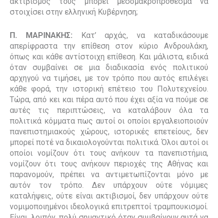
ακτιβισμός τους μπορεί μεσομακροπρόθεσμα να
στοιχίσει στην ελληνική Κυβέρνηση;
Π. ΜΑΡΙΝΑΚΗΣ:
Κατ’ αρχάς, να καταδικάσουμε
απερίφραστα την επίθεση στον κύριο Ανδρουλάκη,
όπως και κάθε αντίστοιχη επίθεση. Και μάλιστα, ειδικά
όταν συμβαίνει σε μια διαδικασία ενός πολιτικού
αρχηγού να τιμήσει, με τον τρόπο που αυτός επιλέγει
κάθε φορά, την ιστορική επέτειο του Πολυτεχνείου.
Τώρα, από κει και πέρα αυτό που έχει αξία να πούμε σε
αυτές τις περιπτώσεις, να καταλάβουν όλα τα
πολιτικά κόμματα πως αυτοί οι οποίοι εργαλειοποιούν
πανεπιστημιακούς χώρους, ιστορικές επετείους, δεν
μπορεί ποτέ να δικαιολογούνται πολιτικά. Όλοι αυτοί οι
οποίοι νομίζουν ότι τους ανήκουν τα πανεπιστήμια,
νομίζουν ότι τους ανήκουν περιοχές της Αθήνας και
παρανομούν, πρέπει να αντιμετωπίζονται μόνο με
αυτόν τον τρόπο. Δεν υπάρχουν ούτε νόμιμες
καταλήψεις, ούτε είναι ακτιβισμοί, δεν υπάρχουν ούτε
νομιμοποιημένοι ιδεολογικά επιτρεπτοί τραμπουκισμοί.
Είναι, λοιπόν, πολύ σημαντικό όταν συμβαίνουν αυτά να