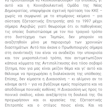
να προσπαθούμε να «κουκουλώσουμε» την υπόθεση, γι’
αυτό και η Κοινοβουλευτική Ομάδα της Νέας
Δημοκρατίας, υπερψήφισε σχετική πρόταση του ΚΚΕ –
χωρίς να συμφωνεί με το επιμέρους κείμενο – για
σύσταση Εξεταστικής Επιτροπής από το 1997 μέχρι
σήμερα. Ακριβώς γιατί θεωρούμε ότι οι παθογένειες
τις οποίες διαπιστώσαμε με τον πιο τραγικό τρόπο
στο δυστύχημα των Τεμπών, δεν μπορούν να
αναζητηθούν μόνο με περιορισμό των χρονικών
διαστημάτων. Αυτό που έκανε ο Πρωθυπουργός σήμερα
στη συνέντευξή του είναι να αναδείξει την υποκρισία
και τον μικροπολιτικό τρόπο, που αντιμετωπίζουν
κάποια κόμματα της Αντιπολίτευσης ένα τόσο σοβαρό
ζήτημα, που για μας είναι μείζον θέμα και γι’ αυτό και
θέλουμε να προχωρήσει η διαλεύκανση της υπόθεσης.
Επίσης, δεν είμαστε η Δικαιοσύνη – κι αλίμονο αν το
κάναμε αυτό – για να βγάζουμε εμείς πορίσματα και να
αποδίδουμε ποινικές ευθύνες. Η Δικαιοσύνη ως προς το
ποινικό σκέλος, κάνει ανεξάρτητα τη δουλειά της. Θα
προχωρήσουν και οι εργασίες της Εξεταστικής
Επιτροπής και ο στόχος ποιος είναι; Και να