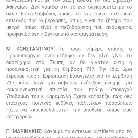
συνεργασία και με τον Χάρη Δούκα, το νέο δήμαρχο
Αθηναίων. Δεν νομίζω ότι το ένα συγκρούεται με το
άλλο. Επαναλαμβάνω, όμως, ότι κεντρικές πολιτικές
επιλογές της Κυβέρνησης, όπως είναι το ζήτημα του
μετρό, όπως είναι η πεζοδρόμηση που αναφέρατε,
προφανώς δεν τίθενται υπό διαπραγμάτευση.
Μ. ΚΩΝΣΤΑΝΤΙΝΟΥ:
Το πρωί, σήμερα, επίσης, ο
Πρωθυπουργός αναρωτήθηκε αν δεν είχε γίνει το
δυστύχημα στα Τέμπη, αν θα γινόταν αυτή η
προανακριτική για τη Σύμβαση 717. Την ίδια ώρα
ξέρουμε πως η Ευρωπαϊκή Εισαγγελία για τη Σύμβαση
717, κάνει λόγο για σοβαρές ενδείξεις ενοχής, για
κακουργηματική απιστία του πρώην Υπουργού
Υποδομών του κ. Καραμανλή. Έχετε καταλήξει πως δεν
υπάρχουν ποινικές ευθύνες πολιτικών προσώπων;
Πάτε να «κουκουλώσετε» την υπόθεση, όπως σας
κατηγορούν;
Π. ΜΑΡΙΝΑΚΗΣ:
Κάνουμε το εντελώς αντίθετο από το