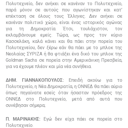
Πολυτεχνείο, δεν ανήκει σε κανέναν το Πολυτεχνείο,
παρά μόνον σε αυτούς που αγωνίστηκαν και κατ’
επέκταση σε όλους τους Έλληνες. Δεν ανήκει σε
κανέναν πολιτικό χώρο, είναι ένας ιστορικός αγώνας
για τη Δημοκρατία. Έτσι, τουλάχιστον, τον
εκλαμβάνουμε εμείς. Τώρα, ως προς τον κύριο
Κασσελάκη, καλά κάνει και θα πάει στην πορεία του
Πολυτεχνείου, δεν ξέρω εάν θα πάει με το μπλοκ της
Νεολαίας ΣΥΡΙΖΑ ή θα φτιάξει ένα δικό του μπλοκ της
Goldman
Sachs
σε πορεία στην Αμερικάνικη Πρεσβεία,
για να έχουμε πλέον και μία νέα συνήθεια.
ΔΗΜ. ΓΙΑΝΝΑΚΟΠΟΥΛΟΣ:
Επειδή ακούω για το
Πολυτεχνείο, η Νέα Δημοκρατία, η ΟΝΝΕΔ θα πάει αύριο
όπως πηγαίνατε εσείς όταν ήσασταν πρόεδρος της
ΟΝΝΕΔ στο Πολυτεχνείο, μετά από αυτά που
συνέβησαν σήμερα;
Π. ΜΑΡΙΝΑΚΗΣ:
Εγώ δεν είχα πάει σε πορεία στο
Πολυτεχνείο.