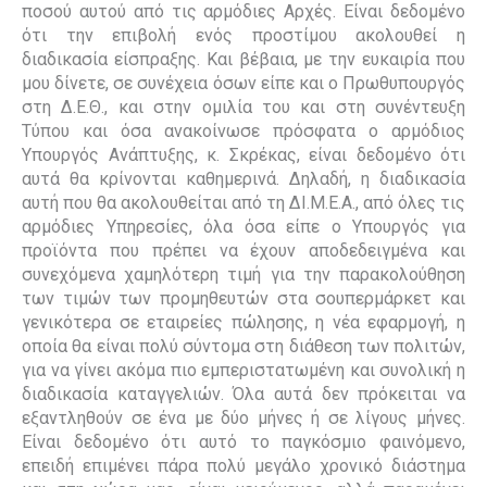
ποσού αυτού από τις αρμόδιες Αρχές. Είναι δεδομένο
ότι την επιβολή ενός προστίμου ακολουθεί η
διαδικασία είσπραξης. Και βέβαια, με την ευκαιρία που
μου δίνετε, σε συνέχεια όσων είπε και ο Πρωθυπουργός
στη Δ.Ε.Θ., και στην ομιλία του και στη συνέντευξη
Τύπου και όσα ανακοίνωσε πρόσφατα ο αρμόδιος
Υπουργός Ανάπτυξης, κ. Σκρέκας, είναι δεδομένο ότι
αυτά θα κρίνονται καθημερινά. Δηλαδή, η διαδικασία
αυτή που θα ακολουθείται από τη ΔΙ.Μ.Ε.Α., από όλες τις
αρμόδιες Υπηρεσίες, όλα όσα είπε ο Υπουργός για
προϊόντα που πρέπει να έχουν αποδεδειγμένα και
συνεχόμενα χαμηλότερη τιμή για την παρακολούθηση
των τιμών των προμηθευτών στα σουπερμάρκετ και
γενικότερα σε εταιρείες πώλησης, η νέα εφαρμογή, η
οποία θα είναι πολύ σύντομα στη διάθεση των πολιτών,
για να γίνει ακόμα πιο εμπεριστατωμένη και συνολική η
διαδικασία καταγγελιών. Όλα αυτά δεν πρόκειται να
εξαντληθούν σε ένα με δύο μήνες ή σε λίγους μήνες.
Είναι δεδομένο ότι αυτό το παγκόσμιο φαινόμενο,
επειδή επιμένει πάρα πολύ μεγάλο χρονικό διάστημα