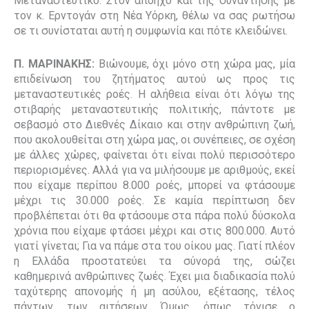
Μεταναστευτικό. Στον απόηχο και της συνάντησης με
τον κ. Ερντογάν στη Νέα Υόρκη, θέλω να σας ρωτήσω
σε τι συνίσταται αυτή η συμφωνία και πότε κλειδώνει.
Π. ΜΑΡΙΝΑΚΗΣ:
Βιώνουμε, όχι μόνο στη χώρα μας, μία
επιδείνωση του ζητήματος αυτού ως προς τις
μεταναστευτικές ροές. Η αλήθεια είναι ότι λόγω της
στιβαρής μεταναστευτικής πολιτικής, πάντοτε με
σεβασμό στο Διεθνές Δίκαιο και στην ανθρώπινη ζωή,
που ακολουθείται στη χώρα μας, οι συνέπειες, σε σχέση
με άλλες χώρες, φαίνεται ότι είναι πολύ περισσότερο
περιορισμένες. Αλλά για να μιλήσουμε με αριθμούς, εκεί
που είχαμε περίπου 8.000 ροές, μπορεί να φτάσουμε
μέχρι τις 30.000 ροές. Σε καμία περίπτωση δεν
προβλέπεται ότι θα φτάσουμε στα πάρα πολύ δύσκολα
χρόνια που είχαμε φτάσει μέχρι και στις 800.000. Αυτό
γιατί γίνεται; Για να πάμε στα του οίκου μας. Γιατί πλέον
η Ελλάδα προστατεύει τα σύνορά της, σώζει
καθημερινά ανθρώπινες ζωές. Έχει μια διαδικασία πολύ
ταχύτερης απονομής ή μη ασύλου, εξέτασης, τέλος
πάντων, των αιτήσεων. Όμως, όπως τόνισε ο