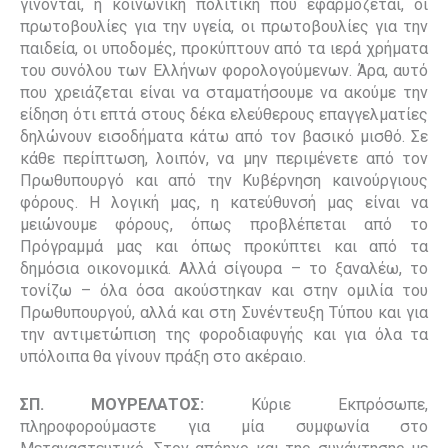
γίνονται, η κοινωνική πολιτική που εφαρμόζεται, οι
πρωτοβουλίες για την υγεία, οι πρωτοβουλίες για την
παιδεία, οι υποδομές, προκύπτουν από τα ιερά χρήματα
του συνόλου των Ελλήνων φορολογούμενων. Άρα, αυτό
που χρειάζεται είναι να σταματήσουμε να ακούμε την
είδηση ότι επτά στους δέκα ελεύθερους επαγγελματίες
δηλώνουν εισοδήματα κάτω από τον βασικό μισθό. Σε
κάθε περίπτωση, λοιπόν, να μην περιμένετε από τον
Πρωθυπουργό και από την Κυβέρνηση καινούργιους
φόρους. Η λογική μας, η κατεύθυνσή μας είναι να
μειώνουμε φόρους, όπως προβλέπεται από το
Πρόγραμμά μας και όπως προκύπτει και από τα
δημόσια οικονομικά. Αλλά σίγουρα – το ξαναλέω, το
τονίζω – όλα όσα ακούστηκαν και στην ομιλία του
Πρωθυπουργού, αλλά και στη Συνέντευξη Τύπου και για
την αντιμετώπιση της φοροδιαφυγής και για όλα τα
υπόλοιπα θα γίνουν πράξη στο ακέραιο.
ΣΠ. ΜΟΥΡΕΛΑΤΟΣ:
Κύριε Εκπρόσωπε,
πληροφορούμαστε για μία συμφωνία στο