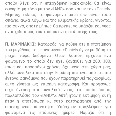
οποίοι λένε ότι η επερχόμενη κακοκαιρία θα είναι
συγκρίσιμη τόσο με τον «ΙΑΝΟ» όσο και με τον «
Daniel
».
Μήπως, τελικά, τα φαινόμενα αυτά δεν είναι τόσο
σπάνια, αλλά, λόγω και της κλιματικής κρίσης, γίνονται
πιο συχνά, οπότε μήπως θα πρέπει να υπάρξει και νέος
ανασχεδιασμός του τρόπου αντιμετώπισής τους.
Π. ΜΑΡΙΝΑΚΗΣ:
Καταρχάς, να πούμε ότι η αποτίμηση
του μεγέθους του φαινομένου «
Daniel
» έγινε με βάση τα
μέχρι τώρα δεδομένα. Όταν, λοιπόν, έρχεται ένα
φαινόμενο το οποίο δεν έχει ξανάρθει για 200, 300,
ίσως και παραπάνω χρόνια, όχι μόνο στη χώρα μας,
αλλά συνολικά και στην Ευρώπη και ένα από τα πιο
έντονα φαινόμενα που έχουν παρατηρηθεί παγκοσμίως,
αυτό γίνεται ως επίσημη καταγραφή. Και προφανώς
είχε ένταση και συνολικό νερό, το οποίο έπεσε,
πολλαπλάσιο του «ΙΑΝΟΥ». Αυτή ήταν η εκτίμηση, αυτή
ήταν η αποτύπωση κι αυτό καταγράφηκε από την
επιστημονική κοινότητα. Υπάρχουν προβλέψεις για
φαινόμενα τις επόμενες ημέρες. Νομίζω ότι η