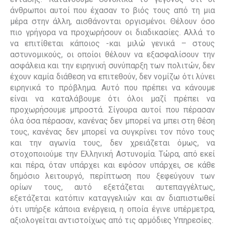
άνθρωποι αυτοί που έχασαν το βιός τους από τη μια
μέρα στην άλλη, αισθάνονται οργισμένοι. Θέλουν όσο
πιο γρήγορα να προχωρήσουν οι διαδικασίες. Αλλά το
να επιτίθεται κάποιος -και μιλώ γενικά – στους
αστυνομικούς, οι οποίοι θέλουν να εξασφαλίσουν την
ασφάλεια και την ειρηνική συνύπαρξη των πολιτών, δεν
έχουν καμία διάθεση να επιτεθούν, δεν νομίζω ότι λύνει
ειρηνικά το πρόβλημα. Αυτό που πρέπει να κάνουμε
είναι να καταλάβουμε ότι όλοι μαζί πρέπει να
προχωρήσουμε μπροστά. Σίγουρα αυτοί που πέρασαν
όλα όσα πέρασαν, κανένας δεν μπορεί να μπει στη θέση
τους, κανένας δεν μπορεί να συγκρίνει τον πόνο τους
και την αγωνία τους, δεν χρειάζεται όμως, να
στοχοποιούμε την Ελληνική Αστυνομία. Τώρα, από εκεί
και πέρα, όταν υπάρχει και εφόσον υπάρχει, σε κάθε
δημόσιο λειτουργό, περίπτωση που ξεφεύγουν των
ορίων τους, αυτό εξετάζεται αυτεπαγγέλτως,
εξετάζεται κατόπιν καταγγελιών και αν διαπιστωθεί
ότι υπήρξε κάποια ενέργεια, η οποία έγινε υπέρμετρα,
αξιολογείται αντιστοίχως από τις αρμόδιες Υπηρεσίες.