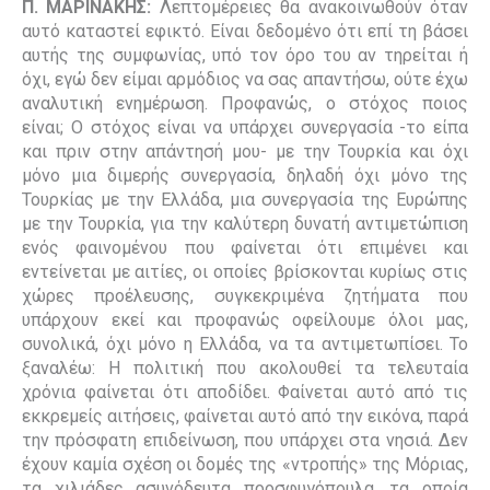
Π. ΜΑΡΙΝΑΚΗΣ:
Λεπτομέρειες θα ανακοινωθούν όταν
αυτό καταστεί εφικτό. Είναι δεδομένο ότι επί τη βάσει
αυτής της συμφωνίας, υπό τον όρο του αν τηρείται ή
όχι, εγώ δεν είμαι αρμόδιος να σας απαντήσω, ούτε έχω
αναλυτική ενημέρωση. Προφανώς, ο στόχος ποιος
είναι; Ο στόχος είναι να υπάρχει συνεργασία -το είπα
και πριν στην απάντησή μου- με την Τουρκία και όχι
μόνο μια διμερής συνεργασία, δηλαδή όχι μόνο της
Τουρκίας με την Ελλάδα, μια συνεργασία της Ευρώπης
με την Τουρκία, για την καλύτερη δυνατή αντιμετώπιση
ενός φαινομένου που φαίνεται ότι επιμένει και
εντείνεται με αιτίες, οι οποίες βρίσκονται κυρίως στις
χώρες προέλευσης, συγκεκριμένα ζητήματα που
υπάρχουν εκεί και προφανώς οφείλουμε όλοι μας,
συνολικά, όχι μόνο η Ελλάδα, να τα αντιμετωπίσει. Το
ξαναλέω: Η πολιτική που ακολουθεί τα τελευταία
χρόνια φαίνεται ότι αποδίδει. Φαίνεται αυτό από τις
εκκρεμείς αιτήσεις, φαίνεται αυτό από την εικόνα, παρά
την πρόσφατη επιδείνωση, που υπάρχει στα νησιά. Δεν
έχουν καμία σχέση οι δομές της «ντροπής» της Μόριας,
τα χιλιάδες ασυνόδευτα προσφυγόπουλα, τα οποία