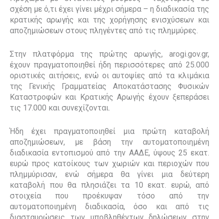
σχέση με ό,τι έχει γίνει μέχρι σήμερα – η διαδικασία της
κρατικής αρωγής και της χορήγησης ενισχύσεων και
αποζημιώσεων στους πληγέντες από τις πλημμύρες.
Στην πλατφόρμα της πρώτης αρωγής, arogi.gov.gr,
έχουν πραγματοποιηθεί ήδη περισσότερες από 25.000
οριστικές αιτήσεις, ενώ οι αυτοψίες από τα κλιμάκια
της Γενικής Γραμματείας Αποκατάστασης Φυσικών
Καταστροφών και Κρατικής Αρωγής έχουν ξεπεράσει
τις 17.000 και συνεχίζονται.
Ήδη έχει πραγματοποιηθεί μια πρώτη καταβολή
αποζημιώσεων, με βάση την αυτοματοποιημένη
διαδικασία εντοπισμού από την ΑΑΔΕ, ύψους 25 εκατ.
ευρώ προς κατοίκους των χωριών και περιοχών που
πλημμύρισαν, ενώ σήμερα θα γίνει μια δεύτερη
καταβολή που θα πλησιάζει τα 10 εκατ. ευρώ, από
στοιχεία που προέκυψαν τόσο από την
αυτοματοποιημένη διαδικασία, όσο και από τις
διασταυρώσεις των υποβληθέντων δηλώσεων στην