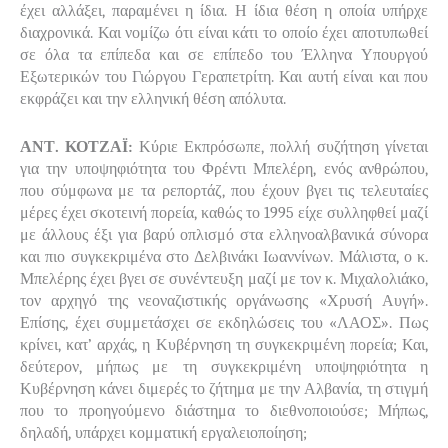
έχει αλλάξει, παραμένει η ίδια. Η ίδια θέση η οποία υπήρχε
διαχρονικά. Και νομίζω ότι είναι κάτι το οποίο έχει αποτυπωθεί
σε όλα τα επίπεδα και σε επίπεδο του Έλληνα Υπουργού
Εξωτερικών του Γιώργου Γεραπετρίτη. Και αυτή είναι και που
εκφράζει και την ελληνική θέση απόλυτα.
ΑΝΤ. ΚΟΤΖΑΪ:
Κύριε Εκπρόσωπε, πολλή συζήτηση γίνεται
για την υποψηφιότητα του Φρέντι Μπελέρη, ενός ανθρώπου,
που σύμφωνα με τα ρεπορτάζ, που έχουν βγει τις τελευταίες
μέρες έχει σκοτεινή πορεία, καθώς το 1995 είχε συλληφθεί μαζί
με άλλους έξι για βαρύ οπλισμό στα ελληνοαλβανικά σύνορα
και πιο συγκεκριμένα στο Δελβινάκι Ιωαννίνων. Μάλιστα, ο κ.
Μπελέρης έχει βγει σε συνέντευξη μαζί με τον κ. Μιχαλολιάκο,
τον αρχηγό της νεοναζιστικής οργάνωσης «Χρυσή Αυγή».
Επίσης, έχει συμμετάσχει σε εκδηλώσεις του «ΛΑΟΣ». Πως
κρίνει, κατ’ αρχάς, η Κυβέρνηση τη συγκεκριμένη πορεία; Και,
δεύτερον, μήπως με τη συγκεκριμένη υποψηφιότητα η
Κυβέρνηση κάνει διμερές το ζήτημα με την Αλβανία, τη στιγμή
που το προηγούμενο διάστημα το διεθνοποιούσε; Μήπως,
δηλαδή, υπάρχει κομματική εργαλειοποίηση;