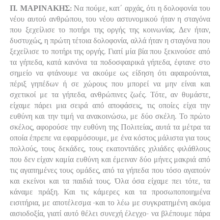
Π. ΜΑΡΙΝΑΚΗΣ:
Να πούμε, κατ΄ αρχάς, ότι η δολοφονία του
νέου αυτού ανθρώπου, του νέου αστυνομικού ήταν η σταγόνα
που ξεχείλισε το ποτήρι της οργής της κοινωνίας. Δεν ήταν,
δυστυχώς, η πρώτη τέτοια δολοφονία, αλλά ήταν η σταγόνα που
ξεχείλισε το ποτήρι της οργής. Γιατί μία βία που ξεκινούσε από
τα γήπεδα, κατά κανόνα τα ποδοσφαιρικά γήπεδα, έφτανε στο
σημείο να φτάνουμε να ακούμε ως είδηση ότι αφαιρούνται,
πέριξ γηπέδων ή σε χώρους που μπορεί να μην είναι και
σχετικοί με τα γήπεδα, ανθρώπινες ζωές. Τότε, αν θυμάστε,
είχαμε πάρει μια σειρά από αποφάσεις, τις οποίες είχα την
ευθύνη και την τιμή να ανακοινώσω, με δύο σκέλη. Το πρώτο
σκέλος, αφορούσε την ευθύνη της Πολιτείας, αυτά τα μέτρα τα
οποία έπρεπε να εφαρμόσουμε, με ένα κόστος μάλιστα για τους
πολλούς, τους δεκάδες, τους εκατοντάδες χιλιάδες φιλάθλους
που δεν είχαν καμία ευθύνη και έμειναν δύο μήνες μακριά από
τις αγαπημένες τους ομάδες, από τα γήπεδα που τόσο αγαπούν
και εκείνοι και τα παιδιά τους. Όλα όσα είχαμε πει τότε, τα
κάναμε πράξη. Και τις κάμερες και τα προσωποποιημένα
εισιτήρια, με αποτέλεσμα -και το λέω με συγκρατημένη ακόμα
αισιοδοξία, γιατί αυτό θέλει συνεχή έλεγχο- να βλέπουμε πάρα