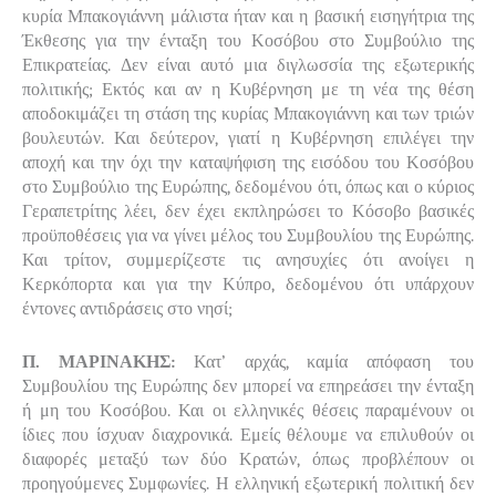
κυρία Μπακογιάννη μάλιστα ήταν και η βασική εισηγήτρια της
Έκθεσης για την ένταξη του Κοσόβου στο Συμβούλιο της
Επικρατείας. Δεν είναι αυτό μια διγλωσσία της εξωτερικής
πολιτικής; Εκτός και αν η Κυβέρνηση με τη νέα της θέση
αποδοκιμάζει τη στάση της κυρίας Μπακογιάννη και των τριών
βουλευτών. Και δεύτερον, γιατί η Κυβέρνηση επιλέγει την
αποχή και την όχι την καταψήφιση της εισόδου του Κοσόβου
στο Συμβούλιο της Ευρώπης, δεδομένου ότι, όπως και ο κύριος
Γεραπετρίτης λέει, δεν έχει εκπληρώσει το Κόσοβο βασικές
προϋποθέσεις για να γίνει μέλος του Συμβουλίου της Ευρώπης.
Και τρίτον, συμμερίζεστε τις ανησυχίες ότι ανοίγει η
Κερκόπορτα και για την Κύπρο, δεδομένου ότι υπάρχουν
έντονες αντιδράσεις στο νησί;
Π. ΜΑΡΙΝΑΚΗΣ:
Κατ’ αρχάς, καμία απόφαση του
Συμβουλίου της Ευρώπης δεν μπορεί να επηρεάσει την ένταξη
ή μη του Κοσόβου. Και οι ελληνικές θέσεις παραμένουν οι
ίδιες που ίσχυαν διαχρονικά. Εμείς θέλουμε να επιλυθούν οι
διαφορές μεταξύ των δύο Κρατών, όπως προβλέπουν οι
προηγούμενες Συμφωνίες. Η ελληνική εξωτερική πολιτική δεν