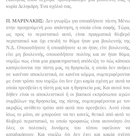
κυρία Δεληκάρη. Ένα σχόλιό σας.
Π. ΜΑΡΙΝΑΚΗΣ:
Δεν γνωρίζω για οποιαδήποτε πίεση. Μένω
στην προηγούμενή μου απάντηση, η οποία είναι σαφής. Τώρα,
ως προς το περιστατικό αυτό, είναι πραγματικά θλιβερό
περιστατικό και όχι επειδή το θύμα ήταν μια βουλευτής της
Ν.Δ.. Οποιοσδήποτε ή οποιαδήποτε κι αν ήταν, είτε βουλευτής,
είτε μη βουλευτής, οποιοσδήποτε πολίτης και αν ήταν θύμα,
νομίζω πως είναι μια χαρακτηριστική απόδειξη το πώς κάποιοι
καπηλεύονται την πίστη μας, τη θρησκεία, η οποία δεν ανήκει
σε κανέναν αποκλειστικά, σε κανένα κόμμα, συμπεριφέρονται
με έναν τρόπο που νομίζω ότι δεν έχει καμία σχέση με αυτά τα
οποία πρεσβεύει η πίστη μας και η θρησκεία μας. Και αυτοί που
δήθεν είναι οι αποκλειστικοί ή οι βασικοί εκπρόσωποι ιερών
συμβόλων της θρησκείας, της πίστης, συμπεριφέρονται με τον
ακριβώς αντίθετο τρόπο από αυτά που πρεσβεύει. Αυτό είναι
ίσως το μόνο, αν μπορούσε να πει κανείς, θετικό από αυτό το
θλιβερό περιστατικό, το οποίο προφανώς είναι αυτονόητο ότι
όλες οι πολιτικές δυνάμεις του τόπου οφείλουν να
καταδικάσουν. Και νομίζω ότι δεν έχει και καμία σχέση