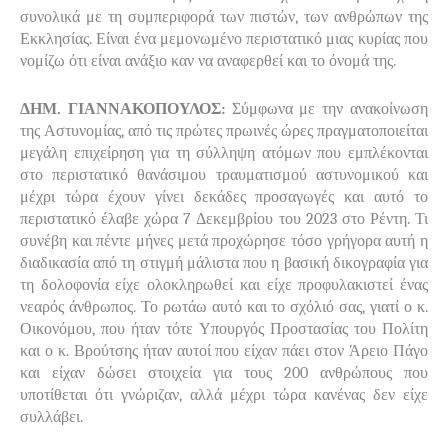
συνολικά με τη συμπεριφορά των πιστών, των ανθρώπων της
Εκκλησίας. Είναι ένα μεμονωμένο περιστατικό μιας κυρίας που
νομίζω ότι είναι ανάξιο καν να αναφερθεί και το όνομά της.
ΔΗΜ. ΓΙΑΝΝΑΚΟΠΟΥΛΟΣ:
Σύμφωνα με την ανακοίνωση
της Αστυνομίας, από τις πρώτες πρωινές ώρες πραγματοποιείται
μεγάλη επιχείρηση για τη σύλληψη ατόμων που εμπλέκονται
στο περιστατικό θανάσιμου τραυματισμού αστυνομικού και
μέχρι τώρα έχουν γίνει δεκάδες προσαγωγές και αυτό το
περιστατικό έλαβε χώρα 7 Δεκεμβρίου του 2023 στο Ρέντη. Τι
συνέβη και πέντε μήνες μετά προχώρησε τόσο γρήγορα αυτή η
διαδικασία από τη στιγμή μάλιστα που η βασική δικογραφία για
τη δολοφονία είχε ολοκληρωθεί και είχε προφυλακιστεί ένας
νεαρός άνθρωπος. Το ρωτάω αυτό και το σχόλιό σας, γιατί ο κ.
Οικονόμου, που ήταν τότε Υπουργός Προστασίας του Πολίτη
και ο κ. Βρούτσης ήταν αυτοί που είχαν πάει στον Άρειο Πάγο
και είχαν δώσει στοιχεία για τους 200 ανθρώπους που
υποτίθεται ότι γνώριζαν, αλλά μέχρι τώρα κανένας δεν είχε
συλλάβει.