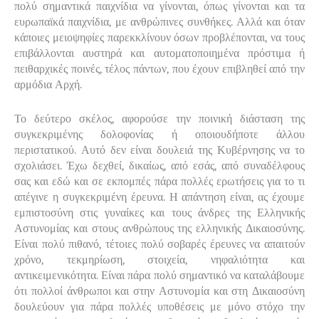
πολύ σημαντικά παιχνίδια να γίνονται, όπως γίνονται και τα
ευρωπαϊκά παιχνίδια, με ανθρώπινες συνθήκες. Αλλά και όταν
κάποιες μειοψηφίες παρεκκλίνουν όσων προβλέπονται, να τους
επιβάλλονται αυστηρά και αυτοματοποιημένα πρόστιμα ή
πειθαρχικές ποινές, τέλος πάντων, που έχουν επιβληθεί από την
αρμόδια Αρχή.
Το δεύτερο σκέλος, αφορούσε την ποινική διάσταση της
συγκεκριμένης δολοφονίας ή οποιουδήποτε άλλου
περιστατικού. Αυτό δεν είναι δουλειά της Κυβέρνησης να το
σχολιάσει. Έχω δεχθεί, δικαίως, από εσάς, από συναδέλφους
σας και εδώ και σε εκπομπές πάρα πολλές ερωτήσεις για το τι
απέγινε η συγκεκριμένη έρευνα. Η απάντηση είναι, ας έχουμε
εμπιστοσύνη στις γυναίκες και τους άνδρες της Ελληνικής
Αστυνομίας και στους ανθρώπους της ελληνικής Δικαιοσύνης.
Είναι πολύ πιθανό, τέτοιες πολύ σοβαρές έρευνες να απαιτούν
χρόνο, τεκμηρίωση, στοιχεία, νηφαλιότητα και
αντικειμενικότητα. Είναι πάρα πολύ σημαντικό να καταλάβουμε
ότι πολλοί άνθρωποι και στην Αστυνομία και στη Δικαιοσύνη
δουλεύουν για πάρα πολλές υποθέσεις με μόνο στόχο την