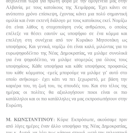
ασχολείται τώρα για πρώτη φορά με την ομογένεια μας στην
Αλβανία, με τους κατοίκους της Χειμάρρας. Έχει κάνει σε
ανύποπτο χρόνο επίσκεψη, έχοντας κάνει μια πολύ σημαντική
ομιλία και έναν εκτενή διάλογο με τους κατοίκους εκεί. Νομίζω
ότι είναι λάθος η στοχοποίηση ενός ανθρώπου, ο οποίος
επέλεξε να θέσει εαυτόν ως υποψήφιο σε ένα κόμμα και
επελέγη στη συνέχεια από τον Κυριάκο Μητσοτάκη ως
υποψήφιος. Και γενικά, νομίζω ότι είναι καλό, μιλώντας για το
ευρωψηφοδέλτιο της Νέας Δημοκρατίας, να μιλάμε συνολικά
για ένα ψηφοδέλτιο, να μιλάμε ισομερώς για όλους τους
υποψηφίους. Κάθε υποψήφια και κάθε υποψήφιος προφανώς
του κάθε κόμματος -εμείς μπορούμε να μιλάμε γι’ αυτό στο
οποίο ανήκουμε- έχει κάτι να πει ξεχωριστό, με βάση την
καριέρα του, τη ζωή του, τις σπουδές του. Και στο τέλος της
ημέρας οι πολίτες θα αξιολογήσουν ποιοι είναι οι πιο
κατάλληλοι και οι πιο κατάλληλες να μας εκπροσωπήσουν στην
Ευρώπη.
Μ. ΚΩΝΣΤΑΝΤΙΝΟΥ:
Κύριε Εκπρόσωπε, ακούσαμε πριν
από λίγες ημέρες έναν άλλο υποψήφιο της Νέας Δημοκρατίας,
τον κ. Αυτιά, να λέει πως κάποια στιγμή, μετά την τηλεοπτική