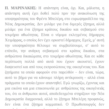
Π. ΜΑΡΙΝΑΚΗΣ:
Η απάντηση είναι, όχι. Και, μάλιστα, η
απάντηση αυτή έχει δοθεί πολύ πριν την ανακοίνωση της
υποψηφιότητας του Φρέντι Μπελέρη, στο ευρωψηφοδέλτιο της
Νέας Δημοκρατίας. Δεν μιλάμε για ένα διμερές ζήτημα, αλλά
μιλάμε για ένα ζήτημα κράτους δικαίου και σεβασμού στο
τεκμήριο αθωότητας. Είναι ο νόμιμα εκλεγμένος δήμαρχος
Χειμάρρας, ο οποίος δεν έχει ορκιστεί δήμαρχος. Εμείς, μ’ αυτή
την υποψηφιότητα θέλουμε να συμβολίσουμε, σ’ αυτό το
επίπεδο, την ανάγκη σεβασμού στο κράτος δικαίου, στα
ανθρώπινα δικαιώματα, στο τεκμήριο αθωότητας. Και σε κάθε
περίπτωση πολλά από αυτά που έχουν ακουστεί, έχουν
διαψευστεί και από τους εκπροσώπους της οικογένειας του. Και
ζητήματα τα οποία αφορούν στο παρελθόν – δεν είναι, τώρα,
αυτό το βήμα για να κάνουμε πλήρη αντίκρουση – αλλά είναι
πράγματα τα οποία έχουν απαντηθεί. Εγώ γνωρίζω, έχοντας και
μια εικόνα και μια επικοινωνία με ανθρώπους της οικογένειάς
του, ότι οι άνθρωποι αυτοί, αποδεδειγμένα στηρίζουν την Νέα
Δημοκρατία διαχρονικά, αλλά το ζήτημα Μπελέρη προφανώς,
δεν είναι ένα ζήτημα κομματικό. Ο Πρωθυπουργός δεν