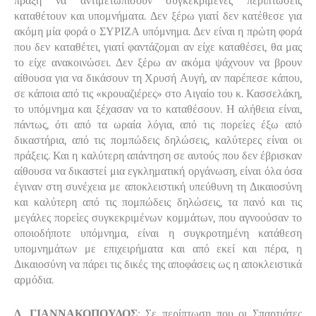
πράξη να αντιμετωπίσουν συγκεκριμένες περιπτώσεις
καταθέτουν και υπομνήματα. Δεν ξέρω γιατί δεν κατέθεσε για
ακόμη μία φορά ο ΣΥΡΙΖΑ υπόμνημα. Δεν είναι η πρώτη φορά
που δεν καταθέτει, γιατί φαντάζομαι αν είχε καταθέσει, θα μας
το είχε ανακοινώσει. Δεν ξέρω αν ακόμα ψάχνουν να βρουν
αίθουσα για να δικάσουν τη Χρυσή Αυγή, αν παρέπεσε κάπου,
σε κάποια από τις «κρουαζιέρες» στο Αιγαίο του κ. Κασσελάκη,
το υπόμνημα και ξέχασαν να το καταθέσουν. Η αλήθεια είναι,
πάντως, ότι από τα ωραία λόγια, από τις πορείες έξω από
δικαστήρια, από τις πομπώδεις δηλώσεις, καλύτερες είναι οι
πράξεις. Και η καλύτερη απάντηση σε αυτούς που δεν έβρισκαν
αίθουσα να δικαστεί μια εγκληματική οργάνωση, είναι όλα όσα
έγιναν στη συνέχεια με αποκλειστική υπεύθυνη τη Δικαιοσύνη
και καλύτερη από τις πομπώδεις δηλώσεις, τα πανό και τις
μεγάλες πορείες συγκεκριμένων κομμάτων, που αγνοούσαν το
οποιοδήποτε υπόμνημα, είναι η συγκροτημένη κατάθεση
υπομνημάτων με επιχειρήματα και από εκεί και πέρα, η
Δικαιοσύνη να πάρει τις δικές της αποφάσεις ως η αποκλειστικά
αρμόδια.
Δ. ΓΙΑΝΝΑΚΟΠΟΥΛΟΣ
: Σε περίπτωση που οι Σπαρτιάτες