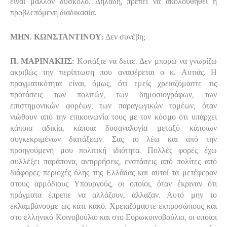
είναι μάλλον δύσκολο. Δηλαδή, πρέπει να ακολουθηθεί η
προβλεπόμενη διαδικασία.
ΜΗΝ. ΚΩΝΣΤΑΝΤΙΝΟΥ:
Δεν συνέβη;
Π. ΜΑΡΙΝΑΚΗΣ:
Κοιτάξτε να δείτε. Δεν μπορώ να γνωρίζω
ακριβώς την περίπτωση που αναφέρεται ο κ. Αυτιάς. Η
πραγματικότητα είναι, όμως, ότι εμείς χρειαζόμαστε τις
προτάσεις των πολιτών, των δημοσιογράφων, των
επιστημονικών φορέων, των παραγωγικών τομέων, όταν
νιώθουν από την επικοινωνία τους με τον κόσμο ότι υπάρχει
κάποια αδικία, κάποια δυσαναλογία μεταξύ κάποιων
συγκεκριμένων διατάξεων. Σας το λέω και από την
προηγούμενή μου πολιτική ιδιότητα. Πολλές φορές έχω
συλλέξει παράπονα, αντιρρήσεις, ενστάσεις από πολίτες από
διάφορες περιοχές όλης της Ελλάδας και αυτοί τα μετέφεραν
στους αρμόδιους Υπουργούς, οι οποίοι, όταν έκριναν ότι
πράγματα έπρεπε να αλλάζουν, άλλαζαν. Αυτό μην το
εκλαμβάνουμε ως κάτι κακό. Χρειαζόμαστε εκπροσώπους και
στο ελληνικό Κοινοβούλιο και στο Ευρωκοινοβούλιο, οι οποίοι