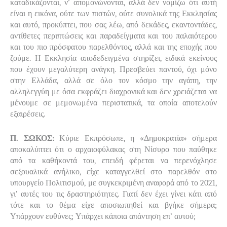
καταδικάζονται, ν’ απομονώνονται, αλλά δεν νομίζω ότι αυτή
είναι η εικόνα, ούτε των πιστών, ούτε συνολικά της Εκκλησίας
και αυτό, προκύπτει, που σας λέω, από δεκάδες, εκαντοντάδες,
αντίθετες περιπτώσεις και παραδείγματα και του παλαιότερου
και του πιο πρόσφατου παρελθόντος, αλλά και της εποχής που
ζούμε. Η Εκκλησία αποδεδειγμένα στηρίζει, ειδικά εκείνους
που έχουν μεγαλύτερη ανάγκη. Πρεσβεύει παντού, όχι μόνο
στην Ελλάδα, αλλά σε όλο τον κόσμο την αγάπη, την
αλληλεγγύη με όσα εκφράζει διαχρονικά και δεν χρειάζεται να
μένουμε σε μεμονωμένα περιστατικά, τα οποία αποτελούν
εξαιρέσεις.
Π. ΣΩΚΟΣ:
Κύριε
Εκπρόσωπε, η «Δημοκρατία» σήμερα
αποκαλύπτει ότι ο αρχαιοφύλακας στη Νίσυρο που παύθηκε
από τα καθήκοντά του, επειδή φέρεται να περενόχλησε
σεξουαλικά ανήλικο, είχε καταγγελθεί στο παρελθόν στο
υπουργείο Πολιτισμού, με συγκεκριμένη αναφορά από το 2021,
γι’ αυτές του τις δραστηριότητες. Γιατί δεν έχει γίνει κάτι από
τότε και το θέμα είχε αποσιωπηθεί και βγήκε σήμερα;
Υπάρχουν ευθύνες; Υπάρχει κάποια απάντηση επ’ αυτού;