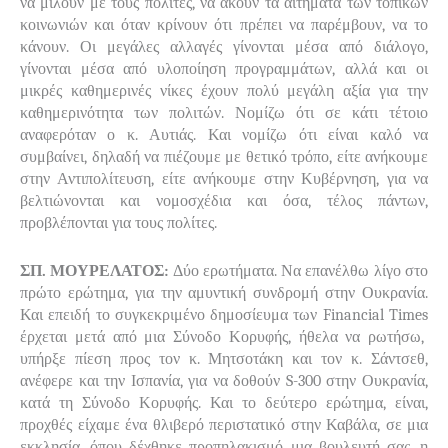
να μιλούν με τους πολίτες, να ακούν τα αιτήματα των τοπικών
κοινωνιών και όταν κρίνουν ότι πρέπει να παρέμβουν, να το
κάνουν. Οι μεγάλες αλλαγές γίνονται μέσα από διάλογο,
γίνονται μέσα από υλοποίηση προγραμμάτων, αλλά και οι
μικρές καθημερινές νίκες έχουν πολύ μεγάλη αξία για την
καθημερινότητα των πολιτών. Νομίζω ότι σε κάτι τέτοιο
αναφερόταν ο κ. Αυτιάς. Και νομίζω ότι είναι καλό να
συμβαίνει, δηλαδή να πιέζουμε με θετικό τρόπο, είτε ανήκουμε
στην Αντιπολίτευση, είτε ανήκουμε στην Κυβέρνηση, για να
βελτιώνονται και νομοσχέδια και όσα, τέλος πάντων,
προβλέπονται για τους πολίτες.
ΣΠ. ΜΟΥΡΕΛΑΤΟΣ:
Δύο ερωτήματα. Να επανέλθω λίγο στο
πρώτο ερώτημα, για την αμυντική συνδρομή στην Ουκρανία.
Και επειδή το συγκεκριμένο δημοσίευμα των
Financial
Times
έρχεται μετά από μια Σύνοδο Κορυφής, ήθελα να ρωτήσω,
υπήρξε πίεση προς τον κ. Μητσοτάκη και τον κ. Σάντσεθ,
ανέφερε και την Ισπανία, για να δοθούν
S
-300 στην Ουκρανία,
κατά τη Σύνοδο Κορυφής. Και το δεύτερο ερώτημα, είναι,
προχθές είχαμε ένα θλιβερό περιστατικό στην Καβάλα, σε μια
εκκλησία, όπου δέχθηκε προπηλακισμό μια βουλευτή σας, η