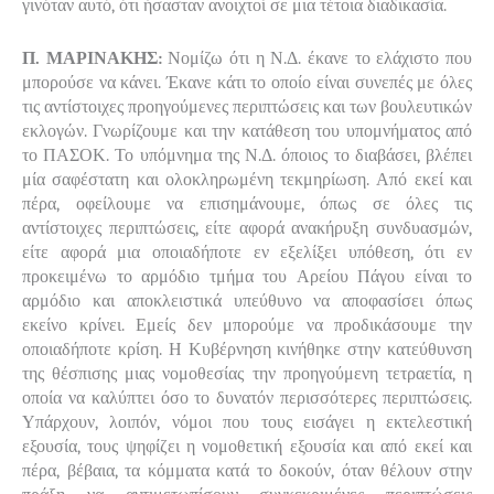
γινόταν αυτό, ότι ήσασταν ανοιχτοί σε μια τέτοια διαδικασία.
Π. ΜΑΡΙΝΑΚΗΣ:
Νομίζω ότι η Ν.Δ. έκανε το ελάχιστο που
μπορούσε να κάνει. Έκανε κάτι το οποίο είναι συνεπές με όλες
τις αντίστοιχες προηγούμενες περιπτώσεις και των βουλευτικών
εκλογών. Γνωρίζουμε και την κατάθεση του υπομνήματος από
το ΠΑΣΟΚ. Το υπόμνημα της Ν.Δ. όποιος το διαβάσει, βλέπει
μία σαφέστατη και ολοκληρωμένη τεκμηρίωση. Από εκεί και
πέρα, οφείλουμε να επισημάνουμε, όπως σε όλες τις
αντίστοιχες περιπτώσεις, είτε αφορά ανακήρυξη συνδυασμών,
είτε αφορά μια οποιαδήποτε εν εξελίξει υπόθεση, ότι εν
προκειμένω το αρμόδιο τμήμα του Αρείου Πάγου είναι το
αρμόδιο και αποκλειστικά υπεύθυνο να αποφασίσει όπως
εκείνο κρίνει. Εμείς δεν μπορούμε να προδικάσουμε την
οποιαδήποτε κρίση. Η Κυβέρνηση κινήθηκε στην κατεύθυνση
της θέσπισης μιας νομοθεσίας την προηγούμενη τετραετία, η
οποία να καλύπτει όσο το δυνατόν περισσότερες περιπτώσεις.
Υπάρχουν, λοιπόν, νόμοι που τους εισάγει η εκτελεστική
εξουσία, τους ψηφίζει η νομοθετική εξουσία και από εκεί και
πέρα, βέβαια, τα κόμματα κατά το δοκούν, όταν θέλουν στην