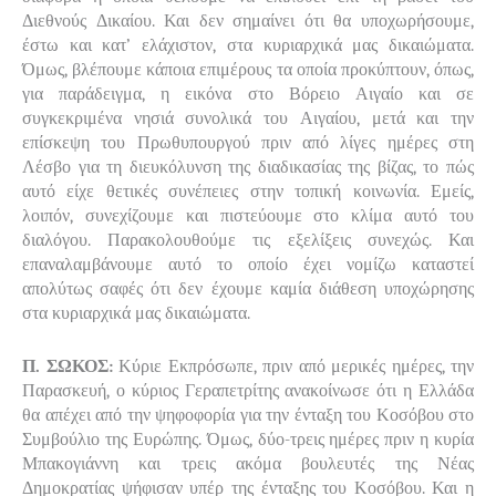
Διεθνούς Δικαίου. Και δεν σημαίνει ότι θα υποχωρήσουμε,
έστω και κατ’ ελάχιστον, στα κυριαρχικά μας δικαιώματα.
Όμως, βλέπουμε κάποια επιμέρους τα οποία προκύπτουν, όπως,
για παράδειγμα, η εικόνα στο Βόρειο Αιγαίο και σε
συγκεκριμένα νησιά συνολικά του Αιγαίου, μετά και την
επίσκεψη του Πρωθυπουργού πριν από λίγες ημέρες στη
Λέσβο για τη διευκόλυνση της διαδικασίας της βίζας, το πώς
αυτό είχε θετικές συνέπειες στην τοπική κοινωνία. Εμείς,
λοιπόν, συνεχίζουμε και πιστεύουμε στο κλίμα αυτό του
διαλόγου. Παρακολουθούμε τις εξελίξεις συνεχώς. Και
επαναλαμβάνουμε αυτό το οποίο έχει νομίζω καταστεί
απολύτως σαφές ότι δεν έχουμε καμία διάθεση υποχώρησης
στα κυριαρχικά μας δικαιώματα.
Π. ΣΩΚΟΣ:
Κύριε Εκπρόσωπε, πριν από μερικές ημέρες, την
Παρασκευή, ο κύριος Γεραπετρίτης ανακοίνωσε ότι η Ελλάδα
θα απέχει από την ψηφοφορία για την ένταξη του Κοσόβου στο
Συμβούλιο της Ευρώπης. Όμως, δύο-τρεις ημέρες πριν η κυρία
Μπακογιάννη και τρεις ακόμα βουλευτές της Νέας
Δημοκρατίας ψήφισαν υπέρ της ένταξης του Κοσόβου. Και η