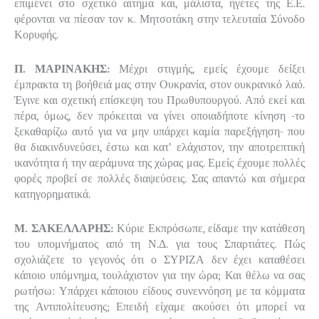
επιμένει στο σχετικό αίτημα και, μάλιστα, ηγέτες της Ε.Ε.
φέρονται να πίεσαν τον κ. Μητσοτάκη στην τελευταία Σύνοδο
Κορυφής.
Π. ΜΑΡΙΝΑΚΗΣ:
Μέχρι στιγμής, εμείς έχουμε δείξει
έμπρακτα τη βοήθειά μας στην Ουκρανία, στον ουκρανικό λαό.
Έγινε και σχετική επίσκεψη του Πρωθυπουργού. Από εκεί και
πέρα, όμως, δεν πρόκειται να γίνει οποιαδήποτε κίνηση -το
ξεκαθαρίζω αυτό για να μην υπάρχει καμία παρεξήγηση- που
θα διακινδυνεύσει, έστω και κατ’ ελάχιστον, την αποτρεπτική
ικανότητα ή την αεράμυνα της χώρας μας. Εμείς έχουμε πολλές
φορές προβεί σε πολλές διαψεύσεις. Σας απαντώ και σήμερα
κατηγορηματικά.
Μ. ΣΑΚΕΛΛΑΡΗΣ:
Κύριε Εκπρόσωπε, είδαμε την κατάθεση
του υπομνήματος από τη Ν.Δ. για τους Σπαρτιάτες. Πώς
σχολιάζετε το γεγονός ότι ο ΣΥΡΙΖΑ δεν έχει καταθέσει
κάποιο υπόμνημα, τουλάχιστον για την ώρα; Και θέλω να σας
ρωτήσω: Υπάρχει κάποιου είδους συνεννόηση με τα κόμματα
της Αντιπολίτευσης; Επειδή είχαμε ακούσει ότι μπορεί να