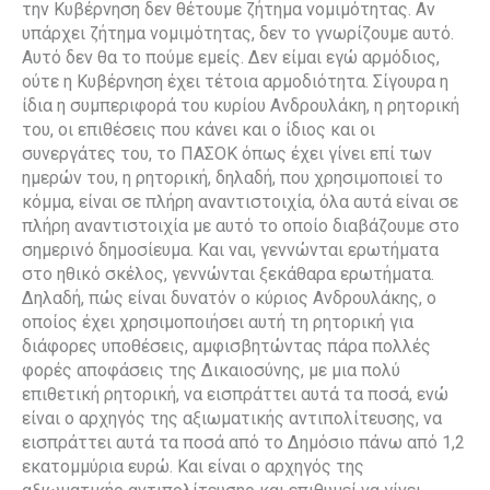
την Κυβέρνηση δεν θέτουμε ζήτημα νομιμότητας. Αν
υπάρχει ζήτημα νομιμότητας, δεν το γνωρίζουμε αυτό.
Αυτό δεν θα το πούμε εμείς. Δεν είμαι εγώ αρμόδιος,
ούτε η Κυβέρνηση έχει τέτοια αρμοδιότητα. Σίγουρα η
ίδια η συμπεριφορά του κυρίου Ανδρουλάκη, η ρητορική
του, οι επιθέσεις που κάνει και ο ίδιος και οι
συνεργάτες του, το ΠΑΣΟΚ όπως έχει γίνει επί των
ημερών του, η ρητορική, δηλαδή, που χρησιμοποιεί το
κόμμα, είναι σε πλήρη αναντιστοιχία, όλα αυτά είναι σε
πλήρη αναντιστοιχία με αυτό το οποίο διαβάζουμε στο
σημερινό δημοσίευμα. Και ναι, γεννώνται ερωτήματα
στο ηθικό σκέλος, γεννώνται ξεκάθαρα ερωτήματα.
Δηλαδή, πώς είναι δυνατόν ο κύριος Ανδρουλάκης, ο
οποίος έχει χρησιμοποιήσει αυτή τη ρητορική για
διάφορες υποθέσεις, αμφισβητώντας πάρα πολλές
φορές αποφάσεις της Δικαιοσύνης, με μια πολύ
επιθετική ρητορική, να εισπράττει αυτά τα ποσά, ενώ
είναι ο αρχηγός της αξιωματικής αντιπολίτευσης, να
εισπράττει αυτά τα ποσά από το Δημόσιο πάνω από 1,2
εκατομμύρια ευρώ. Και είναι ο αρχηγός της