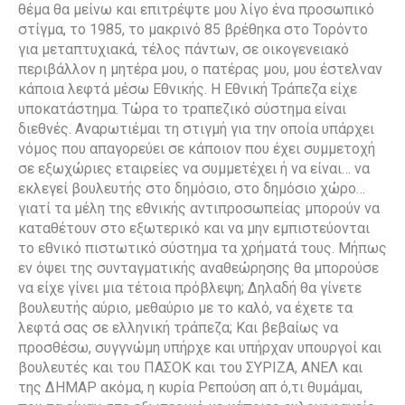
θέμα θα μείνω και επιτρέψτε μου λίγο ένα προσωπικό
στίγμα, το 1985, το μακρινό 85 βρέθηκα στο Τορόντο
για μεταπτυχιακά, τέλος πάντων, σε οικογενειακό
περιβάλλον η μητέρα μου, ο πατέρας μου, μου έστελναν
κάποια λεφτά μέσω Εθνικής. Η Εθνική Τράπεζα είχε
υποκατάστημα. Τώρα το τραπεζικό σύστημα είναι
διεθνές. Αναρωτιέμαι τη στιγμή για την οποία υπάρχει
νόμος που απαγορεύει σε κάποιον που έχει συμμετοχή
σε εξωχώριες εταιρείες να συμμετέχει ή να είναι… να
εκλεγεί βουλευτής στο δημόσιο, στο δημόσιο χώρο…
γιατί τα μέλη της εθνικής αντιπροσωπείας μπορούν να
καταθέτουν στο εξωτερικό και να μην εμπιστεύονται
το εθνικό πιστωτικό σύστημα τα χρήματά τους. Μήπως
εν όψει της συνταγματικής αναθεώρησης θα μπορούσε
να είχε γίνει μια τέτοια πρόβλεψη; Δηλαδή θα γίνετε
βουλευτής αύριο, μεθαύριο με το καλό, να έχετε τα
λεφτά σας σε ελληνική τράπεζα; Και βεβαίως να
προσθέσω, συγγνώμη υπήρχε και υπήρχαν υπουργοί και
βουλευτές και του ΠΑΣΟΚ και του ΣΥΡΙΖΑ, ΑΝΕΛ και
της ΔΗΜΑΡ ακόμα, η κυρία Ρεπούση απ ό,τι θυμάμαι,