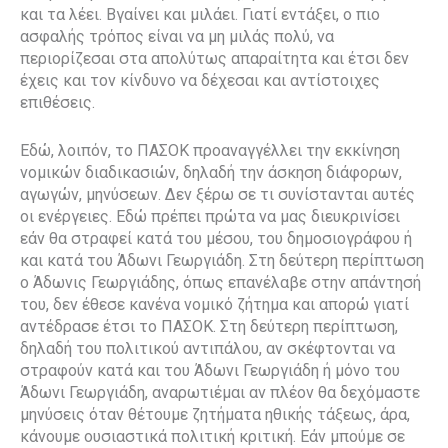
και τα λέει. Βγαίνει και μιλάει. Γιατί εντάξει, ο πιο
ασφαλής τρόπος είναι να μη μιλάς πολύ, να
περιορίζεσαι στα απολύτως απαραίτητα και έτσι δεν
έχεις και τον κίνδυνο να δέχεσαι και αντίστοιχες
επιθέσεις.
Εδώ, λοιπόν, το ΠΑΣΟΚ προαναγγέλλει την εκκίνηση
νομικών διαδικασιών, δηλαδή την άσκηση διάφορων,
αγωγών, μηνύσεων. Δεν ξέρω σε τι συνίστανται αυτές
οι ενέργειες. Εδώ πρέπει πρώτα να μας διευκρινίσει
εάν θα στραφεί κατά του μέσου, του δημοσιογράφου ή
και κατά του Άδωνι Γεωργιάδη. Στη δεύτερη περίπτωση
ο Άδωνις Γεωργιάδης, όπως επανέλαβε στην απάντησή
του, δεν έθεσε κανένα νομικό ζήτημα και απορώ γιατί
αντέδρασε έτσι το ΠΑΣΟΚ. Στη δεύτερη περίπτωση,
δηλαδή του πολιτικού αντιπάλου, αν σκέφτονται να
στραφούν κατά και του Άδωνι Γεωργιάδη ή μόνο του
Άδωνι Γεωργιάδη, αναρωτιέμαι αν πλέον θα δεχόμαστε
μηνύσεις όταν θέτουμε ζητήματα ηθικής τάξεως, άρα,
κάνουμε ουσιαστικά πολιτική κριτική. Εάν μπούμε σε