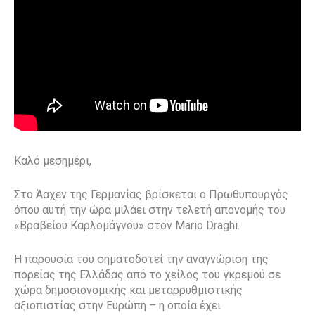
Καλό μεσημέρι,
Στο Άαχεν της Γερμανίας βρίσκεται ο Πρωθυπουργός
όπου αυτή την ώρα μιλάει στην τελετή απονομής του
«Βραβείου Καρλομάγνου» στον Mario Draghi.
Η παρουσία του σηματοδοτεί την αναγνώριση της
πορείας της Ελλάδας από το χείλος του γκρεμού σε
χώρα δημοσιονομικής και μεταρρυθμιστικής
αξιοπιστίας στην Ευρώπη – η οποία έχει