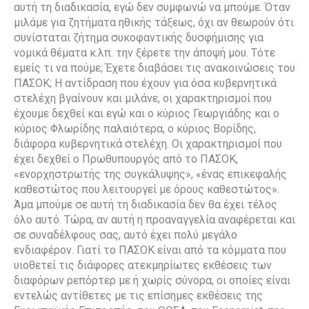
αυτή τη διαδικασία, εγώ δεν συμφωνώ να μπούμε. Όταν
μιλάμε για ζητήματα ηθικής τάξεως, όχι αν θεωρούν ότι
συνίσταται ζήτημα συκοφαντικής δυσφήμισης για
νομικά θέματα κ.λπ. την ξέρετε την άποψή μου. Τότε
εμείς τι να πούμε; Έχετε διαβάσει τις ανακοινώσεις του
ΠΑΣΟΚ; Η αντίδραση που έχουν για όσα κυβερνητικά
στελέχη βγαίνουν και μιλάνε, οι χαρακτηρισμοί που
έχουμε δεχθεί και εγώ και ο κύριος Γεωργιάδης και ο
κύριος Φλωρίδης παλαιότερα, ο κύριος Βορίδης,
διάφορα κυβερνητικά στελέχη. Οι χαρακτηρισμοί που
έχει δεχθεί ο Πρωθυπουργός από το ΠΑΣΟΚ,
«ενορχηστρωτής της συγκάλυψης», «ένας επικεφαλής
καθεστώτος που λειτουργεί με όρους καθεστώτος».
Άμα μπούμε σε αυτή τη διαδικασία δεν θα έχει τέλος
όλο αυτό. Τώρα, αν αυτή η προαναγγελία αναφέρεται και
σε συναδέλφους σας, αυτό έχει πολύ μεγάλο
ενδιαφέρον. Γιατί το ΠΑΣΟΚ είναι από τα κόμματα που
υιοθετεί τις διάφορες ατεκμηρίωτες εκθέσεις των
διαφόρων ρεπόρτερ με ή χωρίς σύνορα, οι οποίες είναι
εντελώς αντίθετες με τις επίσημες εκθέσεις της