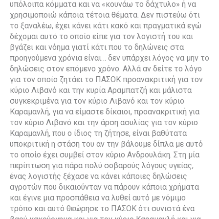
υπόλοιπα κόμματα και να «κουνάω το δάχτυλο» ή να
χρησιμοποιώ κάποια τέτοια θέματα. Δεν πιστεύω ότι
το ξαναλέω, έχει κάνει κάτι κακό και πραγματικά εγώ
δέχομαι αυτό το οποίο είπε για τον λογιστή του και
βγάζει και νόημα γιατί κάτι που το δηλώνεις στα
προηγούμενα χρόνια είναι… δεν υπάρχει λόγος να μην το
δηλώσεις στον επόμενο χρόνο. Αλλά αν δείτε το λόγο
για τον οποίο ζητάει το ΠΑΣΟΚ προανακριτική για τον
κύριο Λιβανό και την κυρία Αραμπατζή και μάλιστα
συγκεκριμένα για τον κύριο Λιβανό και τον κύριο
Καραμανλή, για να είμαστε δίκαιοι, προανακριτική για
τον κύριο Λιβανό και την άρση ασυλίας για τον κύριο
Καραμανλή, που ο ίδιος τη ζήτησε, είναι βαθύτατα
υποκριτική η στάση του αν την βάλουμε δίπλα με αυτό
το οποίο έχει συμβεί στον κύριο Ανδρουλάκη. Στη μία
περίπτωση για πάρα πολύ σοβαρούς λόγους υγείας,
ένας λογιστής ξέχασε να κάνει κάποιες δηλώσεις
αγροτών που δικαιούνταν να πάρουν κάποια χρήματα
και έγινε μια προσπάθεια να λυθεί αυτό με νόμιμο
τρόπο και αυτό θεώρησε το ΠΑΣΟΚ ότι συνιστά ένα