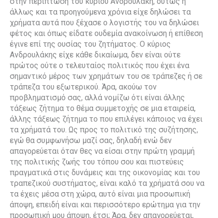
στην περίπτωση του κυρίου Ανδρουλάκη, ούτως ή
άλλως και τα προηγούμενα χρόνια είχε δηλώσει τα
χρήματα αυτά που ξέχασε ο λογιστής του να δηλώσει
φέτος και όπως είδατε ουδεμία ανακοίνωση ή επίθεση
έγινε επί της ουσίας του ζητήματος. Ο κύριος
Ανδρουλάκης είχε κάθε δικαίωμα, δεν είναι ούτε
πρώτος ούτε ο τελευταίος πολιτικός που έχει ένα
σημαντικό μέρος των χρημάτων του σε τράπεζες ή σε
τράπεζα του εξωτερικού. Άρα, ακούω τον
προβληματισμό σας, αλλά νομίζω ότι είναι άλλης
τάξεως ζήτημα το θέμα συμμετοχής σε μια εταιρεία,
άλλης τάξεως ζήτημα το που επιλέγει κάποιος να έχει
τα χρήματά του. Ως προς το πολιτικό της συζήτησης,
εγώ θα συμφωνήσω μαζί σας, δηλαδή ενώ δεν
απαγορεύεται όταν θες να είσαι στην πρώτη γραμμή
της πολιτικής ζωής του τόπου σου και πιστεύεις
πραγματικά στις δυνάμεις και της οικονομίας και του
τραπεζικού συστήματος, είναι καλό τα χρήματά σου να
τα έχεις μέσα στη χώρα, αυτό είναι μια προσωπική
άποψη, επειδή είναι και περισσότερο ερώτημα για την
προσωπική μου άποψη, έτσι; Άρα, δεν απαγορεύεται,