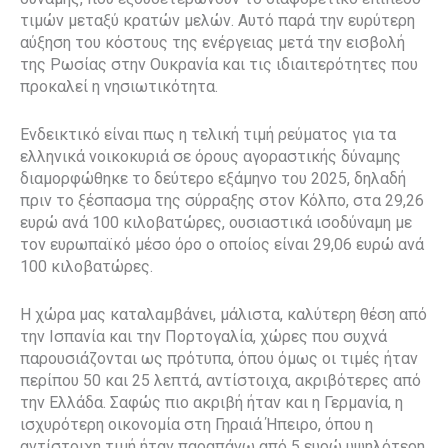
τιμών μεταξύ κρατών μελών. Αυτό παρά την ευρύτερη
αύξηση του κόστους της ενέργειας μετά την εισβολή
της Ρωσίας στην Ουκρανία και τις ιδιαιτερότητες που
προκαλεί η νησιωτικότητα.
Ενδεικτικό είναι πως η τελική τιμή ρεύματος για τα
ελληνικά νοικοκυριά σε όρους αγοραστικής δύναμης
διαμορφώθηκε το δεύτερο εξάμηνο του 2025, δηλαδή
πριν το ξέσπασμα της σύρραξης στον Κόλπο, στα 29,26
ευρώ ανά 100 κιλοβατώρες, ουσιαστικά ισοδύναμη με
τον ευρωπαϊκό μέσο όρο ο οποίος είναι 29,06 ευρώ ανά
100 κιλοβατώρες.
Η χώρα μας καταλαμβάνει, μάλιστα, καλύτερη θέση από
την Ισπανία και την Πορτογαλία, χώρες που συχνά
παρουσιάζονται ως πρότυπα, όπου όμως οι τιμές ήταν
περίπου 50 και 25 λεπτά, αντίστοιχα, ακριβότερες από
την Ελλάδα. Σαφώς πιο ακριβή ήταν και η Γερμανία, η
ισχυρότερη οικονομία στη Γηραιά Ήπειρο, όπου η
αντίστοιχη τιμή ήταν παραπάνω από 5 ευρώ υψηλότερη,