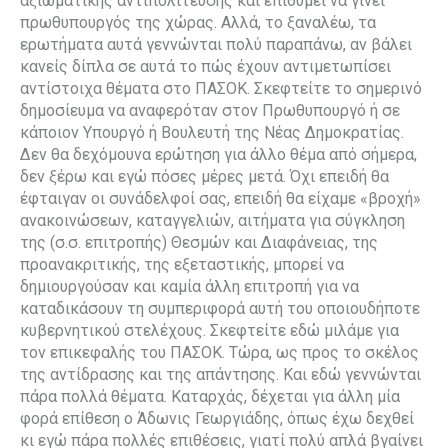
αξιωματικής αντιπολίτευσης και επιθυμεί να γίνει
πρωθυπουργός της χώρας. Αλλά, το ξαναλέω, τα
ερωτήματα αυτά γεννώνται πολύ παραπάνω, αν βάλει
κανείς δίπλα σε αυτά το πώς έχουν αντιμετωπίσει
αντίστοιχα θέματα στο ΠΑΣΟΚ. Σκεφτείτε το σημερινό
δημοσίευμα να αναφερόταν στον Πρωθυπουργό ή σε
κάποιον Υπουργό ή Βουλευτή της Νέας Δημοκρατίας.
Δεν θα δεχόμουνα ερώτηση για άλλο θέμα από σήμερα,
δεν ξέρω και εγώ πόσες μέρες μετά. Όχι επειδή θα
έφταιγαν οι συνάδελφοί σας, επειδή θα είχαμε «βροχή»
ανακοινώσεων, καταγγελιών, αιτήματα για σύγκληση
της (σ.σ. επιτροπής) Θεσμών και Διαφάνειας, της
προανακριτικής, της εξεταστικής, μπορεί να
δημιουργούσαν και καμία άλλη επιτροπή για να
καταδικάσουν τη συμπεριφορά αυτή του οποιουδήποτε
κυβερνητικού στελέχους. Σκεφτείτε εδώ μιλάμε για
τον επικεφαλής του ΠΑΣΟΚ. Τώρα, ως προς το σκέλος
της αντίδρασης και της απάντησης. Και εδώ γεννώνται
πάρα πολλά θέματα. Καταρχάς, δέχεται για άλλη μία
φορά επίθεση ο Άδωνις Γεωργιάδης, όπως έχω δεχθεί
κι εγώ πάρα πολλές επιθέσεις, γιατί πολύ απλά βγαίνει