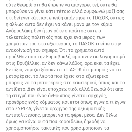
ούτε θεωρώ ότι θα έπρεπε να απαγορευτεί, ούτε θα
μπορούσε να γίνει κάτι τέτοιο αλλά συμφωνώ μαζί σας
ότι δείχνει κάτι και επειδή απάντησε το ΠΑΣΟΚ, ούτως
ή άλλως αυτό δεν έχει να κάνει μόνο με τον κύριο
Ανδρουλάκη, δεν ήταν ούτε ο πρώτος ούτε ο
τελευταίος πολιτικός που έχει ένα μέρος των
χρημάτων του στο εξωτερικό, το ΠΑΣΟΚ τι είπε στην
ανακοίνωσή του σήμερα; Ότι τα χρήματα αυτά
προήλθαν από την Ευρωβουλή, έμπαιναν σε λογαριασμό
στις Βρυξέλλες, αν δεν κάνω λάθος, άρα εκεί τα έχει.
Εντάξει, νομίζω ξέρουν στο ΠΑΣΟΚ ότι μπορείς να τα
μεταφέρεις, τα λεφτά που έχεις στο εξωτερικό
μπορείς να τα μεταφέρεις στο εσωτερικό, όπως και το
αντίθετο. Δεν είναι υποχρεωτικό, αλλά θεωρώ ότι από
τη στιγμή που ένας άνθρωπος γίνεται αρχηγός,
πρόεδρος ενός κόμματος και έτσι όπως έγινε ό,τι έγινε
στο ΣΥΡΙΖΑ, γίνεται αρχηγός της αξιωματικής
αντιπολίτευσης, μπορεί να τα φέρει μέσα. Δεν θέλω
όμως να κάνω αυτά που κοροϊδεύω, δηλαδή να
χρησιμοποιήσω τακτικές που χρησιμοποιούν τα