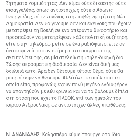
ζητήματα νομιμότητας. Δεν είμαι ούτε δικαστής ούτε
εισαγγελέας, όπως αντιστοίχως ούτε ο Άδωνις
Γεωργιάδης, ούτε κανένας στην κυβέρνηση ή στη Νέα
Δημοκρατία. Δεν θα γίνουμε σαν και εκείνους που έχουν
μετατρέψει τη Βουλή σε ένα απέραντο δικαστήριο και
προσπαθούν να μετατρέψουν κάθε πολιτική συζήτηση,
είτε στην τηλεόραση, είτε σε ένα ραδιόφωνο, είτε σε
ένα καφενείο και αναφέρομαι στα κόμματα της
αντιπολίτευσης, σε μία ατελείωτη «τηλε-δίκη» ή δια
ζώσης ακροαματική διαδικασία. Δεν είναι δική μας
δουλειά αυτό. Άρα δεν θέτουμε τέτοιο θέμα, ούτε θα
μπορούσαμε να θέσουμε. Αλλά όλα τα υπόλοιπα τα
οποία είπα, προφανώς έχουν πολύ μεγάλο ενδιαφέρον
να απαντηθούν με ειλικρίνεια και να τα βάλουμε δίπλα
στη στάση που έχει το ΠΑΣΟΚ, επί των ημερών του
κυρίου Ανδρουλάκη, σε αντίστοιχες άλλες υποθέσεις.
Ν. ΑΝΑΝΙΑΔΗΣ
: Καλησπέρα κύριε Υπουργέ στο ίδιο