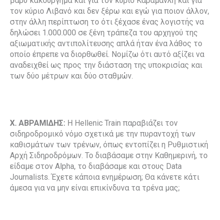
βαρύ κακούργημα και για τον κύριο Καραμανλή και για
τον κύριο Λιβανό και δεν ξέρω και εγώ για ποιον άλλον,
στην άλλη περίπτωση το ότι ξέχασε ένας λογιστής να
δηλώσει 1.000.000 σε ξένη τράπεζα του αρχηγού της
αξιωματικής αντιπολίτευσης απλά ήταν ένα λάθος το
οποίο έπρεπε να διορθωθεί. Νομίζω ότι αυτό αξίζει να
αναδειχθεί ως προς την διάσταση της υποκρισίας και
των δύο μέτρων και δύο σταθμών.
Χ. ΑΒΡΑΜΙΔΗΣ:
Η Hellenic Train παραβιάζει τον
σιδηροδρομικό νόμο σχετικά με την πυραντοχή των
καθισμάτων των τρένων, όπως εντοπίζει η Ρυθμιστική
Αρχή Σιδηροδρόμων. Το διαβάσαμε στην Καθημερινή, το
είδαμε στον Alpha, το διαβάσαμε και στους Data
Journalists. Έχετε κάποια ενημέρωση; Θα κάνετε κάτι
άμεσα για να μην είναι επικίνδυνα τα τρένα μας;