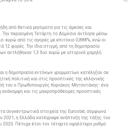
ήδη από θετικά μηνύματα για τις άμεσες και
. Την περασμένη Τετάρτη το Δημόσιο άντλησε μέσω
σ. ευρώ από τις αγορές με επιτόκιο 0,888%, ενώ οι
12 φορές. Την ίδια στιγμή, από τη δημοπρασία
ν αντλήθηκαν 1,3 δισ. ευρώ με ιστορικά χαμηλή
και η δημοπρασία εντόκων γραμματίων κατέληξαν σε
τική πολιτική και στις προοπτικές της ελληνικής
τησή του ο Πρωθυπουργός Κυριάκος Μητσοτάκης- ένα
ή ανάκαμψη και τις μακροπρόθεσμες προοπτικές
ατα συγκεντρωτικά στοιχεία της Eurostat, σύμφωνα
υ 2021, η Ελλάδα κατέγραψε ανάπτυξη της τάξης του
ου 2020. Πέτυχε έτσι τον τέταρτο υψηλότερο ρυθμό