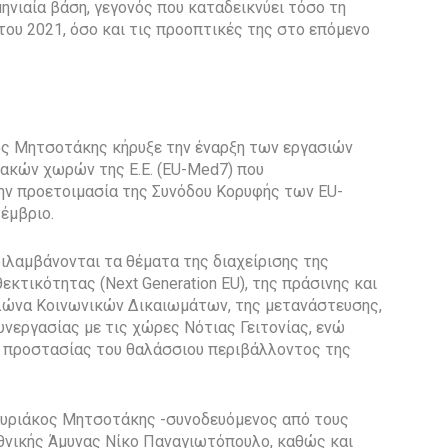
νιαία βάση, γεγονός που καταδεικνύει τόσο τη
 του 2021, όσο και τις προοπτικές της στο επόμενο
ος Μητσοτάκης κήρυξε την έναρξη των εργασιών
κών χωρών της Ε.Ε. (EU-Med7) που
την προετοιμασία της Συνόδου Κορυφής των EU-
έμβριο.
ιλαμβάνονται τα θέματα της διαχείρισης της
εκτικότητας (Next Generation EU), της πράσινης και
λώνα Κοινωνικών Δικαιωμάτων, της μετανάστευσης,
υνεργασίας με τις χώρες Νότιας Γειτονίας, ενώ
ης προστασίας του θαλάσσιου περιβάλλοντος της
 Κυριάκος Μητσοτάκης -συνοδευόμενος από τους
θνικής Άμυνας Νίκο Παναγιωτόπουλο, καθώς και