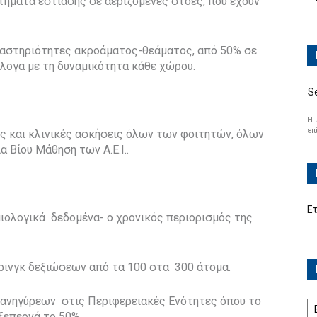
τήματα εστίασης σε αεριζόμενες στοές, που έχουν
ραστηριότητες ακροάματος-θεάματος, από 50% σε
λογα με τη δυναμικότητα κάθε χώρου.
S
Η 
επ
ς και κλινικές ασκήσεις όλων των φοιτητών, όλων
 Βίου Μάθηση των Α.Ε.Ι..
Ε
μιολογικά δεδομένα- ο χρονικός περιορισμός της
τερινγκ δεξιώσεων από τα 100 στα 300 άτομα.
Ισ
πανηγύρεων στις Περιφερειακές Ενότητες όπου το
επερνά το 50%.