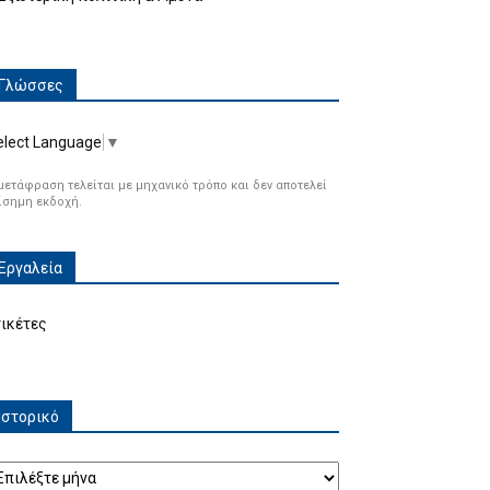
Γλώσσες
elect Language
▼
μετάφραση τελείται με μηχανικό τρόπο και δεν αποτελεί
ίσημη εκδοχή.
Εργαλεία
τικέτες
Ιστορικό
τορικό