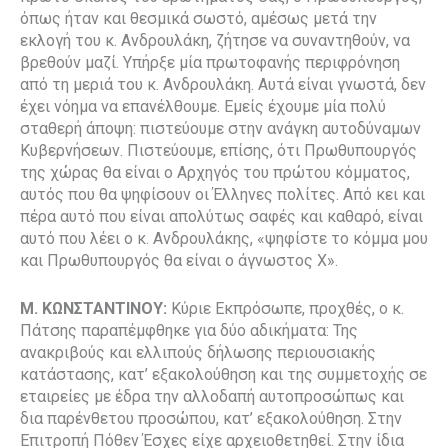
όπως ήταν και θεσμικά σωστό, αμέσως μετά την
εκλογή του κ. Ανδρουλάκη, ζήτησε να συναντηθούν, να
βρεθούν μαζί. Υπήρξε μία πρωτοφανής περιφρόνηση
από τη μεριά του κ. Ανδρουλάκη. Αυτά είναι γνωστά, δεν
έχει νόημα να επανέλθουμε. Εμείς έχουμε μία πολύ
σταθερή άποψη: πιστεύουμε στην ανάγκη αυτοδύναμων
Kυβερνήσεων. Πιστεύουμε, επίσης, ότι Πρωθυπουργός
της χώρας θα είναι ο Αρχηγός του πρώτου κόμματος,
αυτός που θα ψηφίσουν οι Έλληνες πολίτες. Από κει και
πέρα αυτό που είναι απολύτως σαφές και καθαρό, είναι
αυτό που λέει ο κ. Ανδρουλάκης, «ψηφίστε το κόμμα μου
και Πρωθυπουργός θα είναι ο άγνωστος Χ».
Μ. ΚΩΝΣΤΑΝΤΙΝΟΥ:
Κύριε Εκπρόσωπε, προχθές, ο κ.
Πάτσης παραπέμφθηκε για δύο αδικήματα: Της
ανακριβούς και ελλιπούς δήλωσης περιουσιακής
κατάστασης, κατ’ εξακολούθηση και της συμμετοχής σε
εταιρείες με έδρα την αλλοδαπή αυτοπροσώπως και
δια παρένθετου προσώπου, κατ’ εξακολούθηση. Στην
Επιτροπή Πόθεν Έσχες είχε αρχειοθετηθεί. Στην ίδια