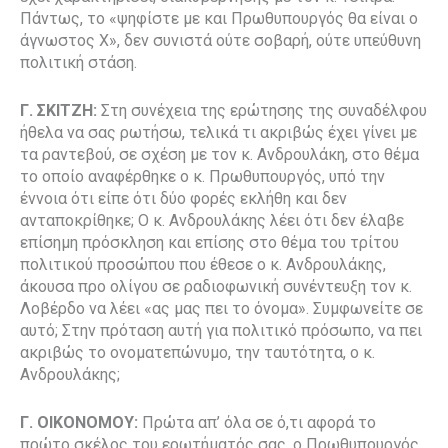
Πάντως, το «ψηφίστε με και Πρωθυπουργός θα είναι ο
άγνωστος Χ», δεν συνιστά ούτε σοβαρή, ούτε υπεύθυνη
πολιτική στάση.
Γ. ΣΚΙΤΖΗ:
Στη συνέχεια της ερώτησης της συναδέλφου
ήθελα να σας ρωτήσω, τελικά τι ακριβώς έχει γίνει με
τα ραντεβού, σε σχέση με τον κ. Ανδρουλάκη, στο θέμα
το οποίο αναφέρθηκε ο κ. Πρωθυπουργός, υπό την
έννοια ότι είπε ότι δύο φορές εκλήθη και δεν
ανταποκρίθηκε; Ο κ. Ανδρουλάκης λέει ότι δεν έλαβε
επίσημη πρόσκληση και επίσης στο θέμα του τρίτου
πολιτικού προσώπου που έθεσε ο κ. Ανδρουλάκης,
άκουσα προ ολίγου σε ραδιοφωνική συνέντευξη τον κ.
Λοβέρδο να λέει «ας μας πει το όνομα». Συμφωνείτε σε
αυτό; Στην πρόταση αυτή για πολιτικό πρόσωπο, να πει
ακριβώς το ονοματεπώνυμο, την ταυτότητα, ο κ.
Ανδρουλάκης;
Γ. ΟΙΚΟΝΟΜΟΥ:
Πρώτα απ’ όλα σε ό,τι αφορά το
πρώτο σκέλος του ερωτήματός σας, ο Πρωθυπουργός,