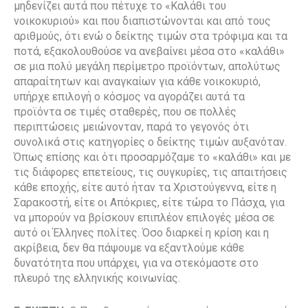
μηδενίζει αυτά που πέτυχε το «Καλάθι του
νοικοκυριού» και που διαπιστώνονται και από τους
αριθμούς, ότι ενώ ο δείκτης τιμών στα τρόφιμα και τα
ποτά, εξακολουθούσε να ανεβαίνει μέσα στο «καλάθι»
σε μια πολύ μεγάλη περίμετρο προϊόντων, απολύτως
απαραίτητων και αναγκαίων για κάθε νοικοκυριό,
υπήρχε επιλογή ο κόσμος να αγοράζει αυτά τα
προϊόντα σε τιμές σταθερές, που σε πολλές
περιπτώσεις μειώνονταν, παρά το γεγονός ότι
συνολικά στις κατηγορίες ο δείκτης τιμών αυξανόταν.
Όπως επίσης και ότι προσαρμόζαμε το «καλάθι» και με
τις διάφορες επετείους, τις συγκυρίες, τις απαιτήσεις
κάθε εποχής, είτε αυτό ήταν τα Χριστούγεννα, είτε η
Σαρακοστή, είτε οι Απόκριες, είτε τώρα το Πάσχα, για
να μπορούν να βρίσκουν επιπλέον επιλογές μέσα σε
αυτό οι Έλληνες πολίτες. Όσο διαρκεί η κρίση και η
ακρίβεια, δεν θα πάψουμε να εξαντλούμε κάθε
δυνατότητα που υπάρχει, για να στεκόμαστε στο
πλευρό της ελληνικής κοινωνίας.