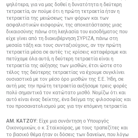
ψηλότερα, για να μας δοθεί η δυνατότητα η δεύτερη
τετραετία, αν πούμε ότι η πρώτη τετραετία ήταν η
τετραετία της μειώσεως των φόρων και των
ασφαλιστικών εισφορών, της αποκατάστασης μιας
δικαιοσύνης πάνω στη λεηλασία του εισοδήματος που
είχε γίνει από τη διακυβέρνηση ΣΥΡΙΖΑ, πάνω στη
μεσαία τάξη και τους συνταξιούχους, αν την πρώτη
τετραετία μέσα σε αυτές τις κρίσεις καταφέραμε και
πετύχαμε όλα αυτά, η δεύτερη τετραετία είναι η
τετραετία της αύξησης των μισθών, έτσι ώστε στο
τέλος της δεύτερης τετραετίας να έχουμε συγκλίνει
ουσιαστικά με τον μέσο όρο μισθών της Ε.Ε.. Ήδη, σε
αυτή μας την πρώτη τετραετία αυξήσαμε τρεις φορές
πολύ σημαντικά τον κατώτατο μισθό. Νομίζω ότι και
αυτό είναι ένας δείκτης, ένα δείγμα της φιλοσοφίας και
του προσανατολισμού μας για την επόμενη τετραετία.
ΑΜ. ΚΑΤΖΟΥ:
Είχε μια συνάντηση ο Υπουργός
Οικονομικών, ο κ. Σταϊκούρας, με τους τραπεζίτες και
το βασικό θέμα ήταν οι δόσεις των δανείων, που λόγω