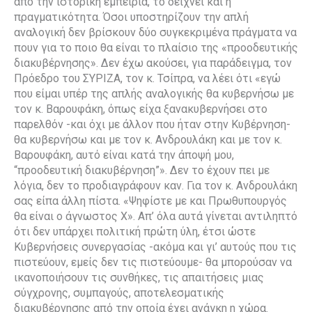
από την ιστορική εμπειρία, το δείχνει και η
πραγματικότητα. Όσοι υποστηρίζουν την απλή
αναλογική δεν βρίσκουν δύο συγκεκριμένα πράγματα να
πουν για το ποιο θα είναι το πλαίσιο της «προοδευτικής
διακυβέρνησης». Δεν έχω ακούσει, για παράδειγμα, τον
Πρόεδρο του ΣΥΡΙΖΑ, τον κ. Τσίπρα, να λέει ότι «εγώ
που είμαι υπέρ της απλής αναλογικής θα κυβερνήσω με
τον κ. Βαρουφάκη, όπως είχα ξανακυβερνήσει στο
παρελθόν -και όχι με άλλον που ήταν στην Κυβέρνηση-
θα κυβερνήσω και με τον κ. Ανδρουλάκη και με τον κ.
Βαρουφάκη, αυτό είναι κατά την άποψή μου,
“προοδευτική διακυβέρνηση”». Δεν το έχουν πει με
λόγια, δεν το προδιαγράφουν καν. Για τον κ. Ανδρουλάκη
σας είπα άλλη πίστα. «Ψηφίστε με και Πρωθυπουργός
θα είναι ο άγνωστος Χ». Απ’ όλα αυτά γίνεται αντιληπτό
ότι δεν υπάρχει πολιτική πρώτη ύλη, έτσι ώστε
Κυβερνήσεις συνεργασίας -ακόμα και γι’ αυτούς που τις
πιστεύουν, εμείς δεν τις πιστεύουμε- θα μπορούσαν να
ικανοποιήσουν τις συνθήκες, τις απαιτήσεις μιας
σύγχρονης, συμπαγούς, αποτελεσματικής
διακυβέρνησης από την οποία έχει ανάγκη η χώρα.