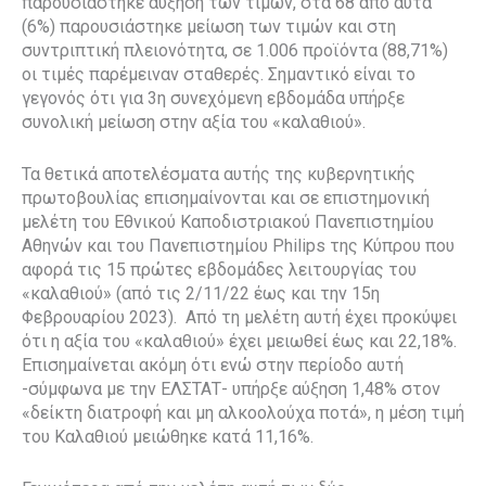
παρουσιάστηκε αύξηση των τιμών, στα 68 από αυτά
(6%) παρουσιάστηκε μείωση των τιμών και στη
συντριπτική πλειονότητα, σε 1.006 προϊόντα (88,71%)
οι τιμές παρέμειναν σταθερές. Σημαντικό είναι το
γεγονός ότι για 3η συνεχόμενη εβδομάδα υπήρξε
συνολική μείωση στην αξία του «καλαθιού».
Τα θετικά αποτελέσματα αυτής της κυβερνητικής
πρωτοβουλίας επισημαίνονται και σε επιστημονική
μελέτη του Εθνικού Καποδιστριακού Πανεπιστημίου
Αθηνών και του Πανεπιστημίου Philips της Κύπρου που
αφορά τις 15 πρώτες εβδομάδες λειτουργίας του
«καλαθιού» (από τις 2/11/22 έως και την 15η
Φεβρουαρίου 2023). Από τη μελέτη αυτή έχει προκύψει
ότι η αξία του «καλαθιού» έχει μειωθεί έως και 22,18%.
Επισημαίνεται ακόμη ότι ενώ στην περίοδο αυτή
-σύμφωνα με την ΕΛΣΤΑΤ- υπήρξε αύξηση 1,48% στον
«δείκτη διατροφή και μη αλκοολούχα ποτά», η μέση τιμή
του Καλαθιού μειώθηκε κατά 11,16%.