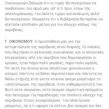
Οικονομικών δήλωσε ότι οι τιμές θα συνεχίσουν να
ανεβαίνουν, πιο αργά μεν, απ’ ό,τι πριν, λόγω της
αποκλιμάκωσης του δείκτη τιμών καταναλωτή, αλλά
θα συνεχίσουν. Θεωρείτε ότι η Κυβέρνηση θα πρέπει να
εξετάσει επιπλέον μέτρα για τον έλεγχο κάπως της
ακρίβειας;
Γ. ΟΙΚΟΝΟΜΟΥ:
Η προσπάθειά μας για την
αντιμετώπιση της ακρίβειας είναι διαρκής. Οι πιέσεις
που δέχτηκαν οι ελληνικές οικογένειες και οι ελληνικές
επιχειρήσεις από την ακρίβεια που δημιούργησαν οι
κρίσεις, ήταν πάρα πολύ μεγάλες, πάρα πολύ υψηλές.
Υπ’ αυτή την έννοια είναι απολύτως φυσιολογικό ο
κόσμος πάντοτε να θέλει περισσότερα και πάντοτε να
θέλει στήριξη, έτσι ώστε να είναι ακόμα μικρότερο το
«αποτύπωμα» της ακρίβειας στην καθημερινότητά του.
Αυτό ούτε ακυρώνει, ούτε αναιρεί σημαντικά πράγματα
που πετύχαμε. Για παράδειγμα, τον απόλυτο έλεγχο της
ακρίβειας στους λογαριασμούς του ηλεκτρικού
ρεύματος, σε ό,τι αφορά τα σπίτια. Δεν αναιρεί και δεν