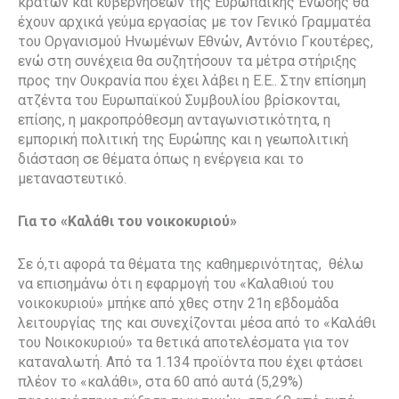
κρατών και κυβερνήσεων της Ευρωπαϊκής Ένωσης θα
έχουν αρχικά γεύμα εργασίας με τον Γενικό Γραμματέα
του Οργανισμού Ηνωμένων Εθνών, Αντόνιο Γκουτέρες,
ενώ στη συνέχεια θα συζητήσουν τα μέτρα στήριξης
προς την Ουκρανία που έχει λάβει η Ε.Ε.. Στην επίσημη
ατζέντα του Ευρωπαϊκού Συμβουλίου βρίσκονται,
επίσης, η μακροπρόθεσμη ανταγωνιστικότητα, η
εμπορική πολιτική της Ευρώπης και η γεωπολιτική
διάσταση σε θέματα όπως η ενέργεια και το
μεταναστευτικό.
Για το «Καλάθι του νοικοκυριού»
Σε ό,τι αφορά τα θέματα της καθημερινότητας, θέλω
να επισημάνω ότι η εφαρμογή του «Καλαθιού του
νοικοκυριού» μπήκε από χθες στην 21η εβδομάδα
λειτουργίας της και συνεχίζονται μέσα από το «Καλάθι
του Νοικοκυριού» τα θετικά αποτελέσματα για τον
καταναλωτή. Από τα 1.134 προϊόντα που έχει φτάσει
πλέον το «καλάθι», στα 60 από αυτά (5,29%)