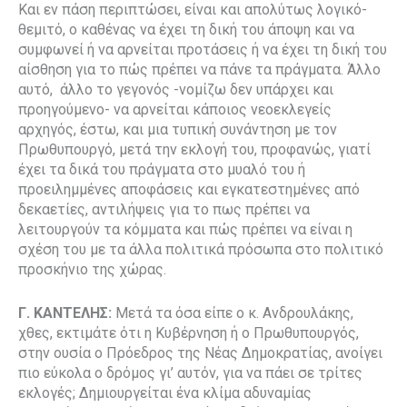
Και εν πάση περιπτώσει, είναι και απολύτως λογικό-
θεμιτό, ο καθένας να έχει τη δική του άποψη και να
συμφωνεί ή να αρνείται προτάσεις ή να έχει τη δική του
αίσθηση για το πώς πρέπει να πάνε τα πράγματα. Άλλο
αυτό, άλλο το γεγονός -νομίζω δεν υπάρχει και
προηγούμενο- να αρνείται κάποιος νεοεκλεγείς
αρχηγός, έστω, και μια τυπική συνάντηση με τον
Πρωθυπουργό, μετά την εκλογή του, προφανώς, γιατί
έχει τα δικά του πράγματα στο μυαλό του ή
προειλημμένες αποφάσεις και εγκατεστημένες από
δεκαετίες, αντιλήψεις για το πως πρέπει να
λειτουργούν τα κόμματα και πώς πρέπει να είναι η
σχέση του με τα άλλα πολιτικά πρόσωπα στο πολιτικό
προσκήνιο της χώρας.
Γ. ΚΑΝΤΕΛΗΣ:
Μετά τα όσα είπε ο κ. Ανδρουλάκης,
χθες, εκτιμάτε ότι η Κυβέρνηση ή ο Πρωθυπουργός,
στην ουσία ο Πρόεδρος της Νέας Δημοκρατίας, ανοίγει
πιο εύκολα ο δρόμος γι’ αυτόν, για να πάει σε τρίτες
εκλογές; Δημιουργείται ένα κλίμα αδυναμίας