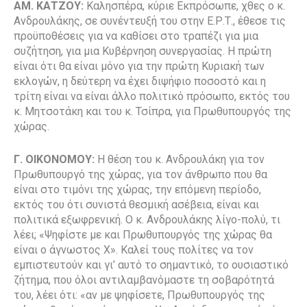
ΑΜ. ΚΑΤΖΟΥ:
Καλησπέρα, κύριε Εκπρόσωπε, χθες ο κ.
Ανδρουλάκης, σε συνέντευξή του στην Ε.Ρ.Τ., έθεσε τις
προϋποθέσεις για να καθίσει στο τραπέζι για μια
συζήτηση, για μια Κυβέρνηση συνεργασίας. Η πρώτη
είναι ότι θα είναι μόνο για την πρώτη Κυριακή των
εκλογών, η δεύτερη να έχει διψήφιο ποσοστό και η
τρίτη είναι να είναι άλλο πολιτικό πρόσωπο, εκτός του
κ. Μητσοτάκη και του κ. Τσίπρα, για Πρωθυπουργός της
χώρας.
Γ. ΟΙΚΟΝΟΜΟΥ:
Η θέση του κ. Ανδρουλάκη για τον
Πρωθυπουργό της χώρας, για τον άνθρωπο που θα
είναι στο τιμόνι της χώρας, την επόμενη περίοδο,
εκτός του ότι συνιστά θεσμική ασέβεια, είναι και
πολιτικά εξωφρενική. Ο κ. Ανδρουλάκης λίγο-πολύ, τι
λέει; «Ψηφίστε με και Πρωθυπουργός της χώρας θα
είναι ο άγνωστος Χ». Καλεί τους πολίτες να τον
εμπιστευτούν και γι’ αυτό το σημαντικό, το ουσιαστικό
ζήτημα, που όλοι αντιλαμβανόμαστε τη σοβαρότητά
του, λέει ότι: «αν με ψηφίσετε, Πρωθυπουργός της