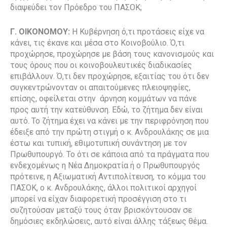
διαψεύδει τον Πρόεδρο του ΠΑΣΟΚ;
Γ. ΟΙΚΟΝΟΜΟΥ:
Η Κυβέρνηση ό,τι προτάσεις είχε να
κάνει, τις έκανε και μέσα στο Κοινοβούλιο. Ό,τι
προχώρησε, προχώρησε με βάση τους κανονισμούς και
τους όρους που οι κοινοβουλευτικές διαδικασίες
επιβάλλουν. Ό,τι δεν προχώρησε, εξαιτίας του ότι δεν
συγκεντρώνονταν οι απαιτούμενες πλειοψηφίες,
επίσης, οφείλεται στην άρνηση κομμάτων να πάνε
προς αυτή την κατεύθυνση. Εδώ, το ζήτημα δεν είναι
αυτό. Το ζήτημα έχει να κάνει με την περιφρόνηση που
έδειξε από την πρώτη στιγμή ο κ. Ανδρουλάκης σε μια
έστω και τυπική, εθιμοτυπική συνάντηση με τον
Πρωθυπουργό. Το ότι σε κάποια από τα πράγματα που
ενδεχομένως η Νέα Δημοκρατία ή ο Πρωθυπουργός
πρότεινε, η Αξιωματική Αντιπολίτευση, το κόμμα του
ΠΑΣΟΚ, ο κ. Ανδρουλάκης, άλλοι πολιτικοί αρχηγοί
μπορεί να είχαν διαφορετική προσέγγιση στο τι
συζητούσαν μεταξύ τους όταν βρισκόντουσαν σε
δημόσιες εκδηλώσεις, αυτό είναι άλλης τάξεως θέμα.