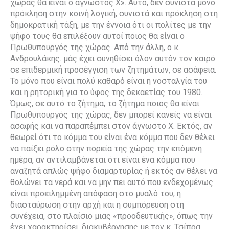
χώρας θα είναι ο άγνωστος Χ». Αυτό, δεν συνιστά μόνο
πρόκληση στην κοινή λογική, συνιστά και πρόκληση στη
δημοκρατική τάξη, με την έννοια ότι οι πολίτες με την
ψήφο τους θα επιλέξουν αυτοί ποιος θα είναι ο
Πρωθυπουργός της χώρας. Από την άλλη, ο κ.
Ανδρουλάκης. μάς έχει συνηθίσει όλον αυτόν τον καιρό
σε επιδερμική προσέγγιση των ζητημάτων, σε ασάφεια.
Το μόνο που είναι πολύ καθαρό είναι η νοσταλγία του
και η ρητορική για το ύφος της δεκαετίας του 1980.
Όμως, σε αυτό το ζήτημα, το ζήτημα ποιος θα είναι
Πρωθυπουργός της χώρας, δεν μπορεί κανείς να είναι
ασαφής και να παραπέμπει στον άγνωστο Χ. Εκτός, αν
θεωρεί ότι το κόμμα του είναι ένα κόμμα που δεν θέλει
να παίξει ρόλο στην πορεία της χώρας την επόμενη
ημέρα, αν αντιλαμβάνεται ότι είναι ένα κόμμα που
αναζητά απλώς ψήφο διαμαρτυρίας ή εκτός αν θέλει να
θολώνει τα νερά και να μην πει αυτό που ενδεχομένως
είναι προειλημμένη απόφαση στο μυαλό του, η
διασταύρωση στην αρχή και η συμπόρευση στη
συνέχεια, στο πλαίσιο μιας «προοδευτικής», όπως την
έχει χαρακτηρίσει, διακυβέρνησης με τον κ. Τσίπρα.