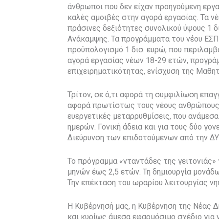
άνθρωποι που δεν είχαν προηγούμενη εργα
καλές αμοιβές στην αγορά εργασίας. Τα ν
πράσινες δεξιότητες συνολικού ύψους 1 δ
Ανάκαμψης. Τα προγράμματα του νέου ΕΣΠ
προϋπολογισμό 1 δισ. ευρώ, που περιλαμβ
αγορά εργασίας νέων 18-29 ετών, προγρά
επιχειρηματικότητας, ενίσχυση της Μαθητ
Τρίτον, σε ό,τι αφορά τη συμφιλίωση επαγ
αφορά πρωτίστως τους νέους ανθρώπους, τ
ευεργετικές μεταρρυθμίσεις, που ανάμεσ
ημερών. Γονική άδεια και για τους δύο γον
Διεύρυνση των επιδοτούμενων από την ΔΥ
Το πρόγραμμα «νταντάδες της γειτονιάς» 
μηνών έως 2,5 ετών. Τη δημιουργία μονάδ
Την επέκταση του ωραρίου λειτουργίας ν
Η Κυβέρνησή μας, η Κυβέρνηση της Νέας 
και κυρίως άμεσα εφαρμόσιμο σχέδιο για 