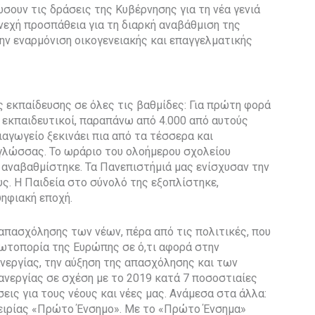
σουν τις δράσεις της Κυβέρνησης για τη νέα γενιά
υνεχή προσπάθεια για τη διαρκή αναβάθμιση της
ην εναρμόνιση οικογενειακής και επαγγελματικής
ς εκπαίδευσης σε όλες τις βαθμίδες: Για πρώτη φορά
0 εκπαιδευτικοί, παραπάνω από 4.000 από αυτούς
ιαγωγείο ξεκινάει πια από τα τέσσερα και
 γλώσσας. Το ωράριο του ολοήμερου σχολείου
 αναβαθμίστηκε. Τα Πανεπιστήμιά μας ενίσχυσαν την
υς. Η Παιδεία στο σύνολό της εξοπλίστηκε,
ηφιακή εποχή.
απασχόλησης των νέων, πέρα από τις πολιτικές, που
ωτοπορία της Ευρώπης σε ό,τι αφορά στην
ανεργίας, την αύξηση της απασχόλησης και των
ανεργίας σε σχέση με το 2019 κατά 7 ποσοστιαίες
ις για τους νέους και νέες μας. Ανάμεσα στα άλλα:
ειρίας «Πρώτο Ένσημο». Με το «Πρώτο Ένσημα»