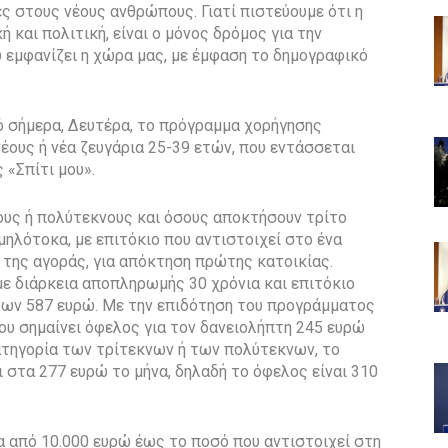
ες στους νέους ανθρώπους. Γιατί πιστεύουμε ότι η
ή και πολιτική, είναι ο μόνος δρόμος για την
 εμφανίζει η χώρα μας, με έμφαση το δημογραφικό
ό σήμερα, Δευτέρα, το πρόγραμμα χορήγησης
έους ή νέα ζευγάρια 25-39 ετών, που εντάσσεται
 «Σπίτι μου».
νους ή πολύτεκνους και όσους αποκτήσουν τρίτο
μηλότοκα, με επιτόκιο που αντιστοιχεί στο ένα
 της αγοράς, για απόκτηση πρώτης κατοικίας.
με διάρκεια αποπληρωμής 30 χρόνια και επιτόκιο
 των 587 ευρώ. Με την επιδότηση του προγράμματος
που σημαίνει όφελος για τον δανειολήπτη 245 ευρώ
κατηγορία των τρίτεκνων ή των πολύτεκνων, το
ι στα 277 ευρώ το μήνα, δηλαδή το όφελος είναι 310
ημα από 10.000 ευρώ έως το ποσό που αντιστοιχεί στη