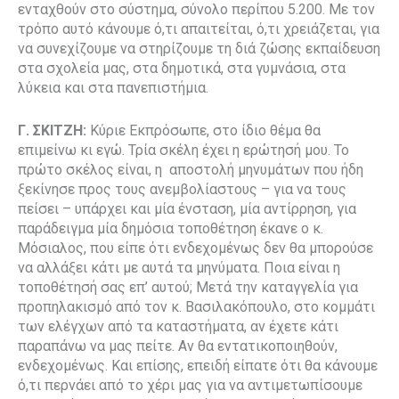
ενταχθούν στο σύστημα, σύνολο περίπου 5.200. Με τον
τρόπο αυτό κάνουμε ό,τι απαιτείται, ό,τι χρειάζεται, για
να συνεχίζουμε να στηρίζουμε τη διά ζώσης εκπαίδευση
στα σχολεία μας, στα δημοτικά, στα γυμνάσια, στα
λύκεια και στα πανεπιστήμια.
Γ. ΣΚΙΤΖΗ:
Κύριε Εκπρόσωπε, στο ίδιο θέμα θα
επιμείνω κι εγώ. Τρία σκέλη έχει η ερώτησή μου. Το
πρώτο σκέλος είναι, η αποστολή μηνυμάτων που ήδη
ξεκίνησε προς τους ανεμβολίαστους – για να τους
πείσει – υπάρχει και μία ένσταση, μία αντίρρηση, για
παράδειγμα μία δημόσια τοποθέτηση έκανε ο κ.
Μόσιαλος, που είπε ότι ενδεχομένως δεν θα μπορούσε
να αλλάξει κάτι με αυτά τα μηνύματα. Ποια είναι η
τοποθέτησή σας επ’ αυτού; Μετά την καταγγελία για
προπηλακισμό από τον κ. Βασιλακόπουλο, στο κομμάτι
των ελέγχων από τα καταστήματα, αν έχετε κάτι
παραπάνω να μας πείτε. Αν θα εντατικοποιηθούν,
ενδεχομένως. Και επίσης, επειδή είπατε ότι θα κάνουμε
ό,τι περνάει από το χέρι μας για να αντιμετωπίσουμε