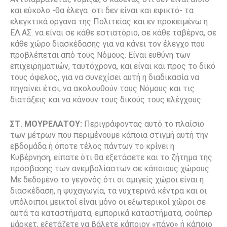
και εύκολο -θα έλεγα ότι δεν είναι και εφικτό- τα
ελεγκτικά όργανα της Πολιτείας και εν προκειμένω η
ΕΛ.ΑΣ. να είναι σε κάθε εστιατόριο, σε κάθε ταβέρνα, σε
κάθε χώρο διασκέδασης για να κάνει τον έλεγχο που
προβλέπεται από τους Νόμους. Είναι ευθύνη των
επιχειρηματιών, ταυτόχρονα, και είναι και προς το δικό
τους όφελος, για να συνεχίσει αυτή η διαδικασία να
πηγαίνει έτσι, να ακολουθούν τους Νόμους και τις
διατάξεις και να κάνουν τους δικούς τους ελέγχους.
ΣΤ. ΜΟΥΡΕΛΑΤΟΥ:
Περιγράφοντας αυτό το πλαίσιο
των μέτρων που περιμένουμε κάποια στιγμή αυτή την
εβδομάδα ή όποτε τέλος πάντων το κρίνει η
Κυβέρνηση, είπατε ότι θα εξετάσετε και το ζήτημα της
πρόσβασης των ανεμβολίαστων σε κάποιους χώρους.
Με δεδομένο το γεγονός ότι οι αμιγείς χώροι είναι η
διασκέδαση, η ψυχαγωγία, τα νυχτερινά κέντρα και οι
υπόλοιποι μεικτοί είναι μόνο οι εξωτερικοί χώροι σε
αυτά τα καταστήματα, εμπορικά καταστήματα, σούπερ
μάρκετ, εξετάζετε να βάλετε κάποιον «πάγο» ή κάποιο