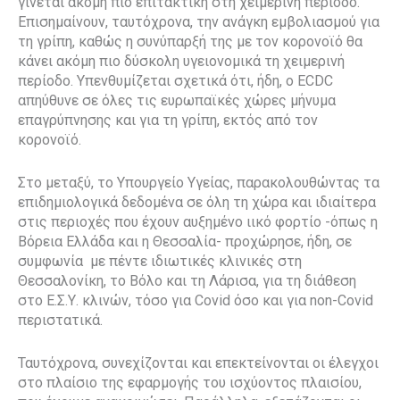
γίνεται ακόμη πιο επιτακτική στη χειμερινή περίοδο.
Επισημαίνουν, ταυτόχρονα, την ανάγκη εμβολιασμού για
τη γρίπη, καθώς η συνύπαρξή της με τον κορονοϊό θα
κάνει ακόμη πιο δύσκολη υγειονομικά τη χειμερινή
περίοδο. Υπενθυμίζεται σχετικά ότι, ήδη, ο ECDC
απηύθυνε σε όλες τις ευρωπαϊκές χώρες μήνυμα
επαγρύπνησης και για τη γρίπη, εκτός από τον
κορονοϊό.
Στο μεταξύ, το Υπουργείο Υγείας, παρακολουθώντας τα
επιδημιολογικά δεδομένα σε όλη τη χώρα και ιδιαίτερα
στις περιοχές που έχουν αυξημένο ιικό φορτίο -όπως η
Βόρεια Ελλάδα και η Θεσσαλία- προχώρησε, ήδη, σε
συμφωνία με πέντε ιδιωτικές κλινικές στη
Θεσσαλονίκη, το Βόλο και τη Λάρισα, για τη διάθεση
στο Ε.Σ.Υ. κλινών, τόσο για Covid όσο και για non-Covid
περιστατικά.
Ταυτόχρονα, συνεχίζονται και επεκτείνονται οι έλεγχοι
στο πλαίσιο της εφαρμογής του ισχύοντος πλαισίου,