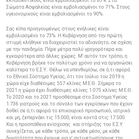
εκπαιδευτικούς είναι εμβολιασμένοι το 83%. Στα
Σώματα Ασφαλείας είναι εμβολιασμένοι το 71%. Στους
υγειονομικούς είναι εμβολιασμένοι το 90%.
Σας είπα προηγουμένως στους ενήλικες είναι
εμβολιασμένο το 73%. Η Κυβέρνηση από την πρώτη
στιγμή κλήθηκε να διαχειριστεί το αδιανόητο, σε σχέση
με την πανδημία. Πήρε μέτρα πολύ γρηγορότερα και
εγκαιρότερα από άλλες χώρες. Μ’ αυτόν τον τρόπο, η
Κυβέρνηση βρήκε τον πολύτιμο χρόνο για να οργανώσει
καλύτερα το Ε.Σ.Υ.. Θέλω να υπενθυμίσω, σε ό,τι αφορά
το Εθνικό Σύστημα Υγείας, ότι τον Ιούλιο του 2019 η
χώρα είχε διαθέσιμες 557 κλίνες Μ.Ε.Θ.. Σήμερα το
2021 η χώρα έχει διαθέσιμες κλίνες 1.075 κλίνες Μ.Ε.Θ..
Το 2020 και το 2021 προσθέσαμε στο Σύστημα Υγείας
1.736 γιατρούς και το σύνολο των εγκρίσεων που έχουν
δοθεί σε ό,τι αφορά το επικουρικό προσωπικό, ιατρικό
και μη, ξεπερνάει τις 15.000, είναι κοντά στις 17.500.
Και η προσπάθεια ενίσχυσης και στήριξης του Ε.Σ.Υ.
συνεχίζεται, με κάθε τρόπο, με κάθε μέσο, με κάθε
δυνατότητα που έχουμε για ν’ αντιμετωπίσουμε την