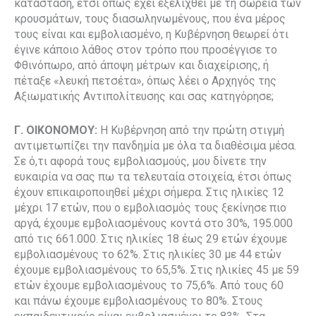
κατάσταση, έτσι όπως έχει εξελιχθεί με τη σωρεία των
κρουσμάτων, τους διασωληνωμένους, που ένα μέρος
τους είναι και εμβολιασμένο, η Κυβέρνηση θεωρεί ότι
έγινε κάποιο λάθος στον τρόπο που προσέγγισε το
Φθινόπωρο, από άποψη μέτρων και διαχείρισης, ή
πέταξε «λευκή πετσέτα», όπως λέει ο Αρχηγός της
Αξιωματικής Αντιπολίτευσης και σας κατηγόρησε;
Γ. ΟΙΚΟΝΟΜΟΥ:
Η Κυβέρνηση από την πρώτη στιγμή
αντιμετωπίζει την πανδημία με όλα τα διαθέσιμα μέσα.
Σε ό,τι αφορά τους εμβολιασμούς, μου δίνετε την
ευκαιρία να σας πω τα τελευταία στοιχεία, έτσι όπως
έχουν επικαιροποιηθεί μέχρι σήμερα. Στις ηλικίες 12
μέχρι 17 ετών, που ο εμβολιασμός τους ξεκίνησε πιο
αργά, έχουμε εμβολιασμένους κοντά στο 30%, 195.000
από τις 661.000. Στις ηλικίες 18 έως 29 ετών έχουμε
εμβολιασμένους το 62%. Στις ηλικίες 30 με 44 ετών
έχουμε εμβολιασμένους το 65,5%. Στις ηλικίες 45 με 59
ετών έχουμε εμβολιασμένους το 75,6%. Από τους 60
και πάνω έχουμε εμβολιασμένους το 80%. Στους