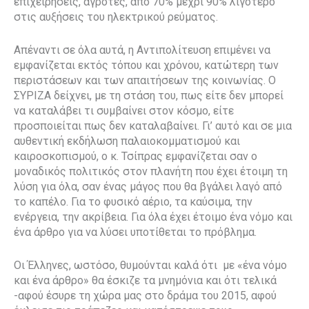
επιχειρήσεις, αγρότες, από 70% μέχρι 90% λιγότερο
στις αυξήσεις του ηλεκτρικού ρεύματος.
Απέναντι σε όλα αυτά, η Αντιπολίτευση επιμένει να
εμφανίζεται εκτός τόπου και χρόνου, κατώτερη των
περιστάσεων και των απαιτήσεων της κοινωνίας. Ο
ΣΥΡΙΖΑ δείχνει, με τη στάση του, πως είτε δεν μπορεί
να καταλάβει τι συμβαίνει στον κόσμο, είτε
προσποιείται πως δεν καταλαβαίνει. Γι’ αυτό και σε μια
αυθεντική εκδήλωση παλαιοκομματισμού και
καιροσκοπισμού, ο κ. Τσίπρας εμφανίζεται σαν ο
μοναδικός πολιτικός στον πλανήτη που έχει έτοιμη τη
λύση για όλα, σαν ένας μάγος που θα βγάλει λαγό από
το καπέλο. Για το φυσικό αέριο, τα καύσιμα, την
ενέργεια, την ακρίβεια. Για όλα έχει έτοιμο ένα νόμο και
ένα άρθρο για να λύσει υποτίθεται το πρόβλημα.
Οι Έλληνες, ωστόσο, θυμούνται καλά ότι με «ένα νόμο
και ένα άρθρο» θα έσκιζε τα μνημόνια και ότι τελικά
-αφού έσυρε τη χώρα μας στο δράμα του 2015, αφού