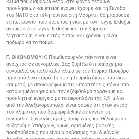
κλίμα που διαμορφώνεται στο φόντο τέτοιων
προκλήσεων και επειδή ενόψει έχουμε και τη Σύνοδο
του ΝΑΤΟ στα τέλη Ιουνίου στη Μαδρίτη, θα μπορούσε
να πει κανείς πως μία επαφή εκεί με τον Tayyip Erdoğan,
ανάμεσα στο Tayyip Erdoğan και τον Κυριάκο
Μητσοτάκη, είναι εκτός τόπου και χρόνου ή είναι
πρόωρο να το πούμε;
Γ. ΟΙΚΟΝΟΜΟΥ:
Ο Πρωθυπουργός πάντοτε είναι
ανοιχτός σε συνομιλίες. Σας θυμίζω ότι υπήρχε μια
συνομιλία σε πολύ καλό κλίμα με τον Τούρκο Πρόεδρο
πριν από λίγο καιρό. Τα όσα η Τουρκία έκανε από εκεί
και μετά, με αποκορύφωμα τις υπερπτήσεις πάνω από
κατοικημένα νησιά και την εξόφθαλμα παράνομη και
προκλητική ενέργεια με τα αεροπλάνα της 2,5 μίλια
από την Αλεξανδρούπολη, είναι σαφές ότι ήταν εκτός
του κλίματος που διαμορφώθηκε σε εκείνη τη
συνομιλία. Συνεπώς, εμείς, προφανώς και θέλουμε να
συζητούμε. Υπάρχουν, όμως, ορισμένες βασικές
προϋποθέσεις που είναι ο σεβασμός του Διεθνούς