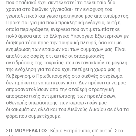
που σταδιακά έχει συντελεστεί τα τελευταία δύο
χρόνια στο διεθνές γίγνεσθαι- την ενίσχυση του
γεωπολιτικού και γεωστρατηγικού μας αποτυπώματος.
Πρόκειται για μια πολύ προκλητική ενέργεια, αυτή η
οποία περιγράφετε, ενέργεια που αντιμετωπίστηκε
πολύ άμεσα από το Ελληνικό Υπουργείο Εξωτερικών με
διάβημα τόσο προς την τουρκική πλευρά, όσο και με
ενημέρωση των εταίρων και των συμμάχων μας. Είναι
απολύτως σαφές ότι αυτές οι σπασμωδικές
αντιδράσεις της Τουρκίας, που αντανακλούν τη μεγάλη
της ενόχληση για τα όσα έχει πετύχει η χώρα μας, η
Κυβέρνηση, ο Πρωθυπουργός στο διεθνές στερέωμα,
δεν πρόκειται να πετύχουν κάτι. Δεν πρόκειται να μας
απροσανατολίσουν από την σταθερή στρατηγική
αποφασιστικής αντιμετώπισης των προκλήσεων,
σθεναρής υπεράσπισης των κυριαρχικών μας
δικαιωμάτων, αλλά και του Διεθνούς Δικαίου σε όλα τα
φόρα που συμμετέχουμε.
ΣΠ. ΜΟΥΡΕΛΑΤΟΣ:
Κύριε Εκπρόσωπε, επ’ αυτού. Στο