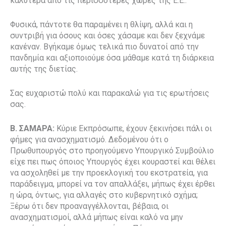
καλύτερα από τις περισσότερες χώρες της Ε.Ε..
Φυσικά, πάντοτε θα παραμένει η θλίψη, αλλά και η
συντριβή για όσους και όσες χάσαμε και δεν ξεχνάμε
κανέναν. Βγήκαμε όμως τελικά πιο δυνατοί από την
πανδημία και αξιοποιούμε όσα μάθαμε κατά τη διάρκεια
αυτής της διετίας.
Σας ευχαριστώ πολύ και παρακαλώ για τις ερωτήσεις
σας.
Β. ΣΑΜΑΡΑ:
Κύριε Εκπρόσωπε, έχουν ξεκινήσει πάλι οι
φήμες για ανασχηματισμό. Δεδομένου ότι ο
Πρωθυπουργός στο προηγούμενο Υπουργικό Συμβούλιο
είχε πει πως όποιος Υπουργός έχει κουραστεί και θέλει
να ασχοληθεί με την προεκλογική του εκστρατεία, για
παράδειγμα, μπορεί να τον απαλλάξει, μήπως έχει έρθει
η ώρα, όντως, για αλλαγές στο κυβερνητικό σχήμα;
Ξέρω ότι δεν προαναγγέλλονται, βέβαια, οι
ανασχηματισμοί, αλλά μήπως είναι καλό να μην