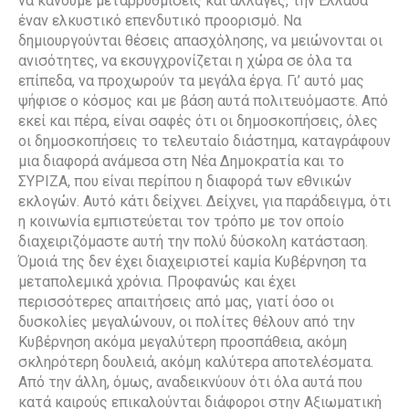
να κάνουμε μεταρρυθμίσεις και αλλαγές, την Ελλάδα
έναν ελκυστικό επενδυτικό προορισμό. Να
δημιουργούνται θέσεις απασχόλησης, να μειώνονται οι
ανισότητες, να εκσυγχρονίζεται η χώρα σε όλα τα
επίπεδα, να προχωρούν τα μεγάλα έργα. Γι’ αυτό μας
ψήφισε ο κόσμος και με βάση αυτά πολιτευόμαστε. Από
εκεί και πέρα, είναι σαφές ότι οι δημοσκοπήσεις, όλες
οι δημοσκοπήσεις το τελευταίο διάστημα, καταγράφουν
μια διαφορά ανάμεσα στη Νέα Δημοκρατία και το
ΣΥΡΙΖΑ, που είναι περίπου η διαφορά των εθνικών
εκλογών. Αυτό κάτι δείχνει. Δείχνει, για παράδειγμα, ότι
η κοινωνία εμπιστεύεται τον τρόπο με τον οποίο
διαχειριζόμαστε αυτή την πολύ δύσκολη κατάσταση.
Όμοιά της δεν έχει διαχειριστεί καμία Κυβέρνηση τα
μεταπολεμικά χρόνια. Προφανώς και έχει
περισσότερες απαιτήσεις από μας, γιατί όσο οι
δυσκολίες μεγαλώνουν, οι πολίτες θέλουν από την
Κυβέρνηση ακόμα μεγαλύτερη προσπάθεια, ακόμη
σκληρότερη δουλειά, ακόμη καλύτερα αποτελέσματα.
Από την άλλη, όμως, αναδεικνύουν ότι όλα αυτά που
κατά καιρούς επικαλούνται διάφοροι στην Αξιωματική