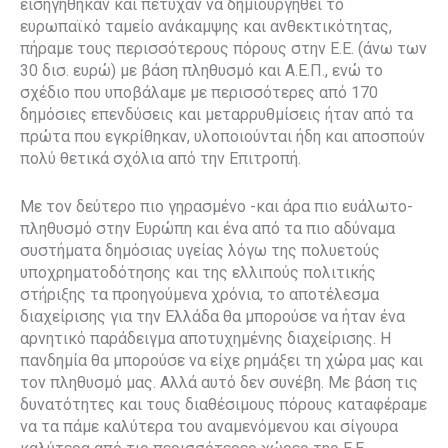
εισηγήθηκαν και πέτυχαν να δημιουργηθεί το
ευρωπαϊκό ταμείο ανάκαμψης και ανθεκτικότητας,
πήραμε τους περισσότερους πόρους στην Ε.Ε. (άνω των
30 δισ. ευρώ) με βάση πληθυσμό και Α.Ε.Π., ενώ το
σχέδιο που υποβάλαμε με περισσότερες από 170
δημόσιες επενδύσεις και μεταρρυθμίσεις ήταν από τα
πρώτα που εγκρίθηκαν, υλοποιούνται ήδη και αποσπούν
πολύ θετικά σχόλια από την Επιτροπή.
Με τον δεύτερο πιο γηρασμένο -και άρα πιο ευάλωτο-
πληθυσμό στην Ευρώπη και ένα από τα πιο αδύναμα
συστήματα δημόσιας υγείας λόγω της πολυετούς
υποχρηματοδότησης και της ελλιπούς πολιτικής
στήριξης τα προηγούμενα χρόνια, το αποτέλεσμα
διαχείρισης για την Ελλάδα θα μπορούσε να ήταν ένα
αρνητικό παράδειγμα αποτυχημένης διαχείρισης. Η
πανδημία θα μπορούσε να είχε ρημάξει τη χώρα μας και
τον πληθυσμό μας. Αλλά αυτό δεν συνέβη. Με βάση τις
δυνατότητες και τους διαθέσιμους πόρους καταφέραμε
να τα πάμε καλύτερα του αναμενόμενου και σίγουρα