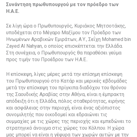
Συνάντηση πρωθυπουργού με τον πρόεδρο των
Η.Α.Ε.
Σε λίγη ώρα ο Πρωθυπουργός, Κυριάκος Μητσοτάκης,
υποδέχεται στο Μέγαρο Μαξίμου τον Πρόεδρο των
Ηνωμένων Αραβικών Εμιράτων, Α.Υ., Σεΐχη Mohamed bin
Zayed Al Nahyan, ο οποίος επισκέπτεται την Ελλάδα.
Στη συνέχεια, ο Πρωθυπουργός θα παραθέσει γεύμα
προς τιμήν του Προέδρου των Η.Α.Ε..
Η επίσκεψη, λίγες μέρες μετά την επίσημη επίσκεψη
του Πρωθυπουργού στο Κατάρ και μερικές εβδομάδες
μετά την επίσκεψη του πρίγκιπα διαδόχου του θρόνου
της Σαουδικής Αραβίας στην Αθήνα, είναι η έμπρακτη
απόδειξη ότι η Ελλάδα, πόλος σταθερότητας, ειρήνης
και ασφάλειας στην περιοχή, είναι ένας αξιόπιστος
συνομιλητής που οικοδομεί και εδραιώνει τις
συμμαχίες με τις χώρες της περιοχής και εμπεδώνει το
στρατηγικό άνοιγμα στις χώρες του Κόλπου. Η χώρα
μας μπορεί να είναι η γέφυρα των χωρών αυτών με την