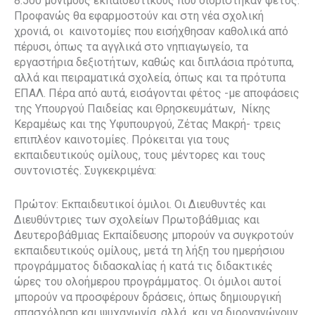
8.500 μόνιμους εκπαιδευτικούς που διορίστηκαν φέτος.
Προφανώς θα εφαρμοστούν και στη νέα σχολική
χρονιά, οι καινοτομίες που εισήχθησαν καθολικά από
πέρυσι, όπως τα αγγλικά στο νηπιαγωγείο, τα
εργαστήρια δεξιοτήτων, καθώς και διπλάσια πρότυπα,
αλλά και πειραματικά σχολεία, όπως και τα πρότυπα
ΕΠΑΛ. Πέρα από αυτά, εισάγονται φέτος -με αποφάσεις
της Υπουργού Παιδείας και Θρησκευμάτων, Νίκης
Κεραμέως και της Υφυπουργού, Ζέτας Μακρή- τρεις
επιπλέον καινοτομίες. Πρόκειται για τους
εκπαιδευτικούς ομίλους, τους μέντορες και τους
συντονιστές. Συγκεκριμένα:
Πρώτον: Εκπαιδευτικοί όμιλοι. Οι Διευθυντές και
Διευθύντριες των σχολείων Πρωτοβάθμιας και
Δευτεροβάθμιας Εκπαίδευσης μπορούν να συγκροτούν
εκπαιδευτικούς ομίλους, μετά τη λήξη του ημερήσιου
προγράμματος διδασκαλίας ή κατά τις διδακτικές
ώρες του ολοήμερου προγράμματος. Οι όμιλοι αυτοί
μπορούν να προσφέρουν δράσεις, όπως δημιουργική
απασχόληση και ψυχαγωγία, αλλά και να διοργανώνουν