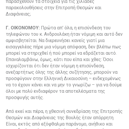
παρασχεθούν τα στοιχεία για τις χιλιάδες
παρακολουθήσεις στην Επιτροπή Θεσμών και
Διαφάνειας;
Γ. ΟΙΚΟΝΟΜΟΥ:
Πρώτα απ’ όλα, η επισύνδεση του
τηλεφώνου του κ. Ανδρουλάκη ήταν νόμιμη και αυτό δεν
αμφισβητείται. Να διερευνήσει κανείς γιατί μια
εισαγγελέας πήρε μια νόμιμη απόφαση, δεν βλέπω πως
μπορεί να στηριχθεί ή πού μπορεί να εδράζεται αυτό.
Επαναλαμβάνω, όμως, κάτι που είπα και χθες: Όσοι
ισχυρίζονται ότι δεν ήταν νόμιμη η επισύνδεση,
ανεξαρτήτως όλης της άλλης συζήτησης, μπορούν να
προσφύγουν στην Ελληνική Δικαιοσύνη – ενδεχομένως
να το έχουν κάνει και να μην το γνωρίζω – για να δούμε
όλοι με πολύ ενδιαφέρον τα αποτελέσματα της
προσφυγής αυτής.
Από εκεί και πέρα, η χθεσινή συνεδρίαση της Επιτροπής
Θεσμών και Διαφάνειας της Βουλής ήταν απόρρητη.
Είναι, εκτός από εξόφθαλμα παράνομο, ανήθικο και