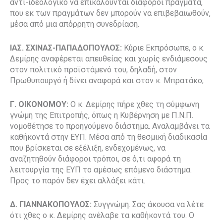
αντι-ιδεολογικό να επικαλούνται διάφοροι πράγματα,
που εκ των πραγμάτων δεν μπορούν να επιβεβαιωθούν,
μέσα από μια απόρρητη συνεδρίαση.
ΙΑΣ. ΣΧΙΝΑΣ-ΠΑΠΑΔΟΠΟΥΛΟΣ:
Κύριε Εκπρόσωπε, ο κ.
Δεμίρης αναφέρεται απευθείας και χωρίς ενδιάμεσους
στον πολιτικό προϊστάμενό του, δηλαδή, στον
Πρωθυπουργό ή δίνει αναφορά και στον κ. Μπρατάκο;
Γ. ΟΙΚΟΝΟΜΟΥ:
Ο κ. Δεμίρης πήρε χθες τη σύμφωνη
γνώμη της Επιτροπής, όπως η Κυβέρνηση με Π.Ν.Π.
νομοθέτησε το προηγούμενο διάστημα. Αναλαμβάνει τα
καθήκοντά στην ΕΥΠ. Μέσα από τη θεσμική διαδικασία
που βρίσκεται σε εξέλιξη, ενδεχομένως, να
αναζητηθούν διάφοροι τρόποι, σε ό,τι αφορά τη
λειτουργία της ΕΥΠ το αμέσως επόμενο διάστημα.
Προς το παρόν δεν έχει αλλάξει κάτι.
Δ. ΓΙΑΝΝΑΚΟΠΟΥΛΟΣ:
Συγγνώμη. Σας άκουσα να λέτε
ότι χθες ο κ. Δεμίρης ανέλαβε τα καθήκοντά του. Ο