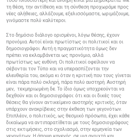
τόσο πλουσιότερη και ανθηρή είναι μια Δημοκρατία. Με
τη θέση, την αντίθεση και τη σύνθεση προχωράμε προς
νέες αλήθειες, αλλάζουμε, εξελισσόμαστε, ωριμάζουμε,
γινόμαστε πολύ καλύτεροι.
Στο δημόσιο διάλογο ορισμένοι, λόγω θέσης, έχουν
προνόμια. Αυτοί είναι πρωτίστως οι πολιτικοί και οι
δημοσιογράφοι. Αυτή η πραγματικότητα όμως δεν
πρέπει να εκλαμβάνεται ως προνόμιο, αλλά
πρωτίστως ως ευθύνη. Οι πολιτικοί οφείλουν να
σέβονται τον Τύπο και να υπερασπίζονται την
ελευθερία του, ακόμα κι όταν η κριτική που τους γίνεται
είναι πάρα πολύ σκληρή, πάρα πολύ αυστηρή. Αυστηρή
μεν, τεκμηριωμένη δε. Το ίδιο όμως υποχρεούνται να
δεχθούν και οι δημοσιογράφοι: ότι και οι δικές τους
θέσεις θα γίνουν αντικείμενο αυστηρής κριτικής, όταν
υπάρχουν ανακρίβειες στην έκθεση των γεγονότων.
Επιπλέον, ο πολιτικός, ως θεσμικό πρόσωπο, έχει κάθε
δικαίωμα να αντιπαρατίθεται με τους δημοσιογράφους
στις εκτιμήσεις, στο σχολιασμό, στην ερμηνεία των
γεγονότων. Η άποψη κανενός, σε μια ανοιχτή και