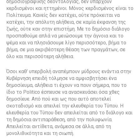
δημοσιογραφικής δεοντολογίας, δεν υπάρχουν
κερδισμένοι και ηττημένοι. Μόνος κερδισμένος είναι το
Πολίτευμα. Κανείς δεν κατέχει, ούτε πρόκειται να
κατέχει, την απόλυτη αλήθεια, σε καμία έκφανση της
ζωής, ούτε καν στην επιστήμη. Με το δημόσιο διάλογο
προσπαθούμε απλά να μειώσουμε την άγνοια και το
ψέμα και να πλησιάσουμε λίγο περισσότερο, βήμα το
βήμα, σε μια ακριβέστερη θέαση των πραγμάτων, σε
όλο και περισσότερη αλήθεια.
Όσοι καθ’ υπερβολή αναπέμπουν μύδρους ενάντια στην
Κυβέρνηση επειδή τόλμησε να αμφισβητήσει ένα
δημοσίευμα, αλήθεια τι έχουν να πουν σήμερα, που το
ίδιο το Politico έσπευσε να ανασκευάσει όσα χθες
δημοσίευε. Από πού και ως που αυτό αποτελεί
σκοταδισμό και απειλεί την ελευθερία του Τύπου. Η
ελευθερία του Τύπου δεν απειλείται από το διάλογο και
τη δημόσια αντιπαράθεση, από την πολυφωνία.
Απειλείται αντίθετα, ανάμεσα σε άλλα, από τη
μονολιθικότητα και τη σιωπή.