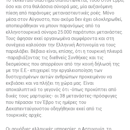
Το τελευταίο διάστημα διαπιστώνεται, τόσο στον Έβρο,
όσο και στα θαλάσσια σύνορά μας, μία αυξανόμενη
πίεση από παράνομες μεταναστευτικές ροές. Μόνο
μέσα στον Αύγουστο, που ακόμα δεν έχει ολοκληρωθεί,
αποπειράθηκαν να μπουν παρανόμως από τα
ελληνοτουρκικά σύνορα 25.000 παράτυποι μετανάστες.
Τους άφησαν εκεί οργανωμένα συμφέροντα και στη
συνέχεια καλούσαν την Ελληνική Αστυνομία να τους
παραλάβει. Βέβαιο είναι, επίσης, ότι η τουρκική πλευρά
-παραβιάζοντας τις διεθνείς Συνθήκες και τις
δεσμεύσεις που απορρέουν από την κοινή δήλωσή της
με την Ε.Ε.- επιχειρεί την εργαλειοποίηση των
δυστυχισμένων αυτών ανθρώπων προκειμένου να
εκβιάσει και να πλήξει τη χώρα μας. Είναι
αποκαλυπτικό το γεγονός ότι -όπως προκύπτει από
δικές τους μαρτυρίες- οι 38 μετανάστες-πρόσφυγες
που πέρασαν τον Έβρο τις ημέρες του
Δεκαπενταύγουστου οδηγήθηκαν εκεί από τις
τουρκικές αρχές.
Οι αρμόδιες ελληνικές υπηρεσίες, η Αστυνομία, το