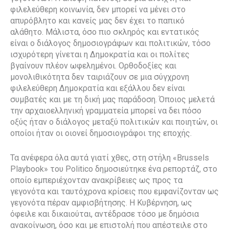
φιλελεύθερη κοινωνία, δεν μπορεί να μένει στο
απυρόβλητο και κανείς μας δεν έχει το παπικό
αλάθητο. Μάλιστα, όσο πιο σκληρός και εντατικός
είναι ο διάλογος δημοσιογράφων και πολιτικών, τόσο
ισχυρότερη γίνεται η Δημοκρατία και οι πολίτες
βγαίνουν πλέον ωφελημένοι. Ορθοδοξίες και
μονολιθικότητα δεν ταιριάζουν σε μια σύγχρονη
φιλελεύθερη Δημοκρατία και εξάλλου δεν είναι
συμβατές και με τη δική μας παράδοση. Όποιος μελετά
την αρχαιοελληνική γραμματεία μπορεί να δει πόσο
οξύς ήταν ο διάλογος μεταξύ πολιτικών και ποιητών, οι
οποίοι ήταν οι οιονεί δημοσιογράφοι της εποχής.
Τα ανέφερα όλα αυτά γιατί χθες, στη στήλη «Brussels
Playbook» του Politico δημοσιεύτηκε ένα ρεπορτάζ, στο
οποίο εμπεριέχονταν ανακρίβειες ως προς τα
γεγονότα και ταυτόχρονα κρίσεις που εμφανίζονταν ως
γεγονότα πέραν αμφισβήτησης. Η Κυβέρνηση, ως
όφειλε και δικαιούται, αντέδρασε τόσο με δημόσια
ανακοίνωση, όσο και με επιστολή που απέστειλε στο