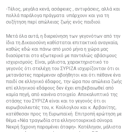
-Τέλος, μεγάλα κενά, ασάφειες , αντιφάσεις, αλλά και
πολλά παράλογα πράγματα υπάρχουν και για τη
συζήτηση περί απώλειας ζωής ενός παιδιού.
Μετά όλα αυτά, η διερεύνηση των γεγονότων από την
ίδια τη Δικαιοσύνη καθίσταται επιτακτικά αναγκαία,
καθώς εδώ και πάνω από μισό μήνα η χώρα μας
διασύρεται στο εξωτερικό με παντελώς αβάσιμους
ισχυρισμούς. Είναι, μάλιστα, χαρακτηριστικό το
γεγονός ότι στελέχη του ΣΥΡΙΖΑ ισχυρίζονταν ότι οι
μετανάστες παρέμεναν αβοήθητοι και ότι πέθανε ένα
παιδί σε ελληνικό έδαφος, την ώρα που απώλεια ζωής
επί ελληνικού εδάφους δεν έχει επιβεβαιωθεί από
καμία πηγή, από κανένα στοιχείο. Αποκαλυπτικό της
στάσης του ΣΥΡΙΖΑ είναι και το γεγονός ότι οι
ευρωβουλευτές του, κ. Κούλογλου και κ. Αρβανίτης,
κατέθεσαν προς τη Ευρωπαϊκή Επιτροπή ερώτηση με
θέμα «Νέα τραγωδία στα ελληνοτουρκικά σύνορα.
Νεκρή 5χρονη παραμένει άταφη». Κατέληγαν, μάλιστα