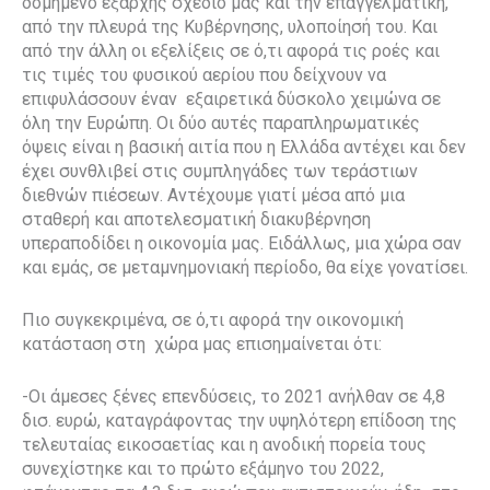
δομημένο εξαρχής σχέδιό μας και την επαγγελματική,
από την πλευρά της Κυβέρνησης, υλοποίησή του. Και
από την άλλη οι εξελίξεις σε ό,τι αφορά τις ροές και
τις τιμές του φυσικού αερίου που δείχνουν να
επιφυλάσσουν έναν εξαιρετικά δύσκολο χειμώνα σε
όλη την Ευρώπη. Οι δύο αυτές παραπληρωματικές
όψεις είναι η βασική αιτία που η Ελλάδα αντέχει και δεν
έχει συνθλιβεί στις συμπληγάδες των τεράστιων
διεθνών πιέσεων. Αντέχουμε γιατί μέσα από μια
σταθερή και αποτελεσματική διακυβέρνηση
υπεραποδίδει η οικονομία μας. Ειδάλλως, μια χώρα σαν
και εμάς, σε μεταμνημονιακή περίοδο, θα είχε γονατίσει.
Πιο συγκεκριμένα, σε ό,τι αφορά την οικονομική
κατάσταση στη χώρα μας επισημαίνεται ότι:
-Οι άμεσες ξένες επενδύσεις, το 2021 ανήλθαν σε 4,8
δισ. ευρώ, καταγράφοντας την υψηλότερη επίδοση της
τελευταίας εικοσαετίας και η ανοδική πορεία τους
συνεχίστηκε και το πρώτο εξάμηνο του 2022,