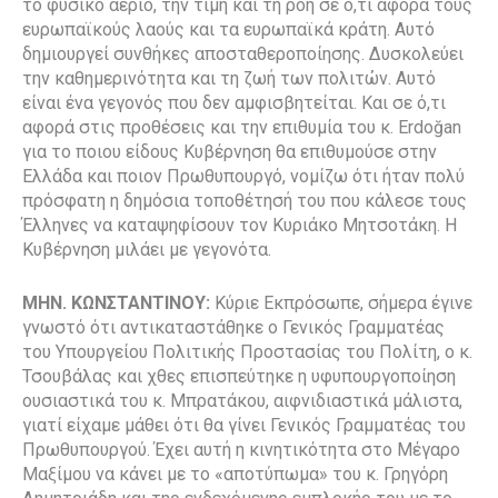
το φυσικό αέριο, την τιμή και τη ροή σε ό,τι αφορά τους
ευρωπαϊκούς λαούς και τα ευρωπαϊκά κράτη. Αυτό
δημιουργεί συνθήκες αποσταθεροποίησης. Δυσκολεύει
την καθημερινότητα και τη ζωή των πολιτών. Αυτό
είναι ένα γεγονός που δεν αμφισβητείται. Και σε ό,τι
αφορά στις προθέσεις και την επιθυμία του κ. Erdoğan
για το ποιου είδους Κυβέρνηση θα επιθυμούσε στην
Ελλάδα και ποιον Πρωθυπουργό, νομίζω ότι ήταν πολύ
πρόσφατη η δημόσια τοποθέτησή του που κάλεσε τους
Έλληνες να καταψηφίσουν τον Κυριάκο Μητσοτάκη. Η
Κυβέρνηση μιλάει με γεγονότα.
ΜΗΝ. ΚΩΝΣΤΑΝΤΙΝΟΥ:
Κύριε Εκπρόσωπε, σήμερα έγινε
γνωστό ότι αντικαταστάθηκε ο Γενικός Γραμματέας
του Υπουργείου Πολιτικής Προστασίας του Πολίτη, ο κ.
Τσουβάλας και χθες επισπεύτηκε η υφυπουργοποίηση
ουσιαστικά του κ. Μπρατάκου, αιφνιδιαστικά μάλιστα,
γιατί είχαμε μάθει ότι θα γίνει Γενικός Γραμματέας του
Πρωθυπουργού. Έχει αυτή η κινητικότητα στο Μέγαρο
Μαξίμου να κάνει με το «αποτύπωμα» του κ. Γρηγόρη