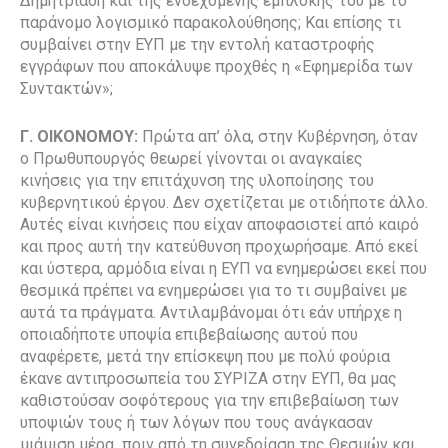
Δημητριάδη και της ενδεχόμενης εμπλοκής του με το
παράνομο λογισμικό παρακολούθησης; Και επίσης τι
συμβαίνει στην ΕΥΠ με την εντολή καταστροφής
εγγράφων που αποκάλυψε προχθές η «Εφημερίδα των
Συντακτών»;
Γ. ΟΙΚΟΝΟΜΟΥ:
Πρώτα απ’ όλα, στην Κυβέρνηση, όταν
ο Πρωθυπουργός θεωρεί γίνονται οι αναγκαίες
κινήσεις για την επιτάχυνση της υλοποίησης του
κυβερνητικού έργου. Δεν σχετίζεται με οτιδήποτε άλλο.
Αυτές είναι κινήσεις που είχαν αποφασιστεί από καιρό
και προς αυτή την κατεύθυνση προχωρήσαμε. Από εκεί
και ύστερα, αρμόδια είναι η ΕΥΠ να ενημερώσει εκεί που
θεσμικά πρέπει να ενημερώσει για το τι συμβαίνει με
αυτά τα πράγματα. Αντιλαμβάνομαι ότι εάν υπήρχε η
οποιαδήποτε υποψία επιβεβαίωσης αυτού που
αναφέρετε, μετά την επίσκεψη που με πολύ φούρια
έκανε αντιπροσωπεία του ΣΥΡΙΖΑ στην ΕΥΠ, θα μας
καθιστούσαν σοφότερους για την επιβεβαίωση των
υποψιών τους ή των λόγων που τους ανάγκασαν
μιάμιση μέρα πριν από τη συνεδρίαση της Θεσμών και