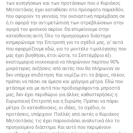
των εισηγήσεων και των προτάσεων που ο Κυριάκος
Μητσοτάκης έχει καταθέσει στο πρόσφατο παρελθόν,
που αφορούν τη γενναία, την ουσιαστική παρέμβαση σε
ό,τι αφορά την αντιμετώπιση των στρεβλώσεων στην
αγορά του φυσικού αερίου. Θα επιμείνουμε στην
κατεύθυνση αυτή. Όλο το προηγούμενο διάστημα
ενημερώναμε την Επιτροπή για το σχέδιό μας, γι’ αυτά
που εφαρμόζουμε εδώ, για το μοντέλο τιμολόγησης που
μας έχει βοηθήσει, έτσι ώστε, το Σεπτέμβριο έξι
εκατομμύρια νοικοκυριά να πληρώνουν περίπου 90%
μικρότερες αυξήσεις από αυτές που θα πλήρωναν αν
δεν υπήρχε επιδότηση. Και νομίζω ότι το βάρος, πλέον,
πρέπει να πέσει σε άμεσα και γρήγορα μέτρα. Εδώ που
φτάσαμε και με αυτά που προδιαγράφονται μπροστά
μας, δεν έχει περιθώριο για άλλες καθυστερήσεις η
Ευρωπαϊκή Επιτροπή και η Ευρώπη. Πρέπει να πάρει
μέτρα. Οι κατευθύνσεις, οι ιδέες, το σχέδιο, οι
προτάσεις, υπάρχουν. Πολλές από αυτές ο Κυριάκος
Μητσοτάκης τις έχει παρουσιάσει αναλυτικά όλο το
προηγούμενο διάστημα. Και αυτό που περιμένουν