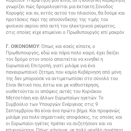
Κομισιόν. Η ερώτησή μου είναι, αν η ελληνική Κυβέρνηση
γνωρίζει πώς δρομολογείται μια έκτακτη Σύνοδος
Κορυφής και αν, εντός αυτού του πλαισίου, θα δούμε και
προτάσεις περί της αποσύνδεσης της τιμής του
φυσικού αερίου από αυτή του ηλεκτρικού ρεύματος,
στις οποίες είχε επιμείνει ο Πρωθυπουργός επί μακρόν.
Γ. ΟΙΚΟΝΟΜΟΥ:
Όπως και εσείς είπατε, ο
Πρωθυπουργός, εδώ και πάρα πολύ καιρό, έχει δείξει
τον δρόμο στον οποίο απαιτείται να κινηθεί η
Ευρωπαϊκή Επιτροπή, γιατί μιλάμε για ένα
πανευρωπαϊκό ζήτημα, που καμία Κυβέρνηση από μόνη
της δεν μπορούσε να αντιμετωπίσει στο σύνολό του.
Είναι θετικό που, έστω και με καθυστέρηση,
υιοθετούνται οι απόψεις αυτές του Κυριάκου
Μητσοτάκη και άλλων Ευρωπαίων ηγετών. Το
Συμβούλιο των Υπουργών Ενέργειας στις 9
Σεπτεμβρίου θα είναι ένα πρώτο βήμα. Και προφανώς
μιλάμε για πολύ σημαντικές αποφάσεις, τις οποίες και
οι Ευρωπαίοι ηγέτες πρέπει να συζητήσουν και να
επικυρώσουν. Όπως κάνουμε, με πολύ μεγάλη συνέπεια