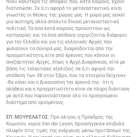
πολύ καλύτερα τις απόψεις που, κατά καιρούς, έχουν
διατυπώσει. Σε ό,τι αφορά το μεταναστευτικό, είναι
γνωστές οι θέσεις της χώρας μας. Η χώρα μας ασκεί
μια αυστηρή, αλλά απόλυτα δίκαιη μεταναστευτική
πολιτική. Τα όσα κατά καιρούς προκύπτουν ως
κατηγορίες και τα όσα απίθανα ισχυρίζονται διάφοροι
για την Ελλάδα και για τις ελληνικές Αρχές που
φυλασουν τα σύνορά μας, διαψεύδονται από την
πραγματικότητα, είτε από έρευνες που κάνουν οι
ανεξάρτητες Αρχές, όπως η Αρχή Διαφάνειας, είτε με
βάση τις τελευταίες εξελίξεις σε ό,τι αφορά την
υπόθεση των 38 στον Έβρο, που τα στοιχεία δείχνουν
-θα κάνει και η Δικαιοσύνη την έρευνά της- ότι η
αλήθεια και η πραγματικότητα είναι σε πλήρη διάσταση
με αυτά που παρουσιάστηκαν όλο το προηγούμενο
διάστημα από ορισμένους.
ΣΠ. ΜΟΥΡΕΛΑΤΟΣ:
Προ ολίγου, η Πρόεδρος της
Κομισιόν, κυρία Von der Leyen, προανήγγειλε επιβολή
πλαφόν στις τιμές της ενέργειας μέσω προτάσεων της