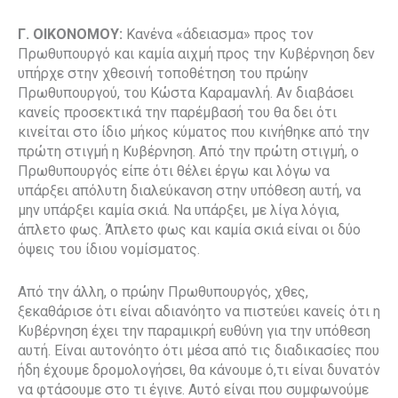
Γ. ΟΙΚΟΝΟΜΟΥ:
Κανένα «άδειασμα» προς τον
Πρωθυπουργό και καμία αιχμή προς την Κυβέρνηση δεν
υπήρχε στην χθεσινή τοποθέτηση του πρώην
Πρωθυπουργού, του Κώστα Καραμανλή. Αν διαβάσει
κανείς προσεκτικά την παρέμβασή του θα δει ότι
κινείται στο ίδιο μήκος κύματος που κινήθηκε από την
πρώτη στιγμή η Κυβέρνηση. Από την πρώτη στιγμή, ο
Πρωθυπουργός είπε ότι θέλει έργω και λόγω να
υπάρξει απόλυτη διαλεύκανση στην υπόθεση αυτή, να
μην υπάρξει καμία σκιά. Να υπάρξει, με λίγα λόγια,
άπλετο φως. Άπλετο φως και καμία σκιά είναι οι δύο
όψεις του ίδιου νομίσματος.
Από την άλλη, ο πρώην Πρωθυπουργός, χθες,
ξεκαθάρισε ότι είναι αδιανόητο να πιστεύει κανείς ότι η
Κυβέρνηση έχει την παραμικρή ευθύνη για την υπόθεση
αυτή. Είναι αυτονόητο ότι μέσα από τις διαδικασίες που
ήδη έχουμε δρομολογήσει, θα κάνουμε ό,τι είναι δυνατόν
να φτάσουμε στο τι έγινε. Αυτό είναι που συμφωνούμε