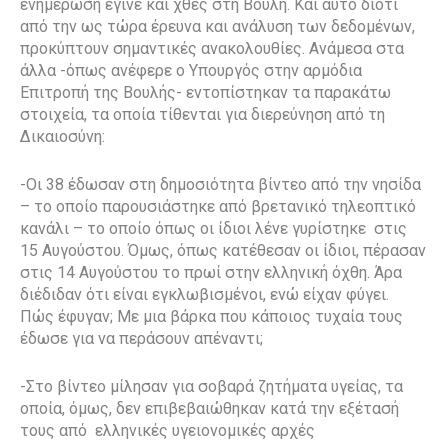
ενημέρωση έγινε και χθες στη Βουλή. Και αυτό διότι
από την ως τώρα έρευνα και ανάλυση των δεδομένων,
προκύπτουν σημαντικές ανακολουθίες. Ανάμεσα στα
άλλα -όπως ανέφερε ο Υπουργός στην αρμόδια
Επιτροπή της Βουλής- εντοπίστηκαν τα παρακάτω
στοιχεία, τα οποία τίθενται για διερεύνηση από τη
Δικαιοσύνη:
-Οι 38 έδωσαν στη δημοσιότητα βίντεο από την νησίδα
– το οποίο παρουσιάστηκε από βρετανικό τηλεοπτικό
κανάλι – το οποίο όπως οι ίδιοι λένε γυρίστηκε στις
15 Αυγούστου. Όμως, όπως κατέθεσαν οι ίδιοι, πέρασαν
στις 14 Αυγούστου το πρωί στην ελληνική όχθη. Άρα
διέδιδαν ότι είναι εγκλωβισμένοι, ενώ είχαν φύγει.
Πώς έφυγαν; Με μια βάρκα που κάποιος τυχαία τους
έδωσε για να περάσουν απέναντι;
-Στο βίντεο μίλησαν για σοβαρά ζητήματα υγείας, τα
οποία, όμως, δεν επιβεβαιώθηκαν κατά την εξέτασή
τους από ελληνικές υγειονομικές αρχές