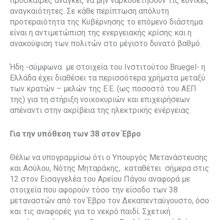
πρόσκαιρες ανάγκες να μην ναρκοθετήσουν τις εθνικές
αναγκαιότητες. Σε κάθε περίπτωση απόλυτη
προτεραιότητα της Κυβέρνησης το επόμενο διάστημα
είναι η αντιμετώπιση της ενεργειακής κρίσης και η
ανακούφιση των πολιτών στο μέγιστο δυνατό βαθμό.
Ήδη -σύμφωνα με στοιχεία του Ινστιτούτου Bruegel- η
Ελλάδα έχει διαθέσει τα περισσότερα χρήματα μεταξύ
των κρατών – μελών της Ε.Ε. (ως ποσοστό του ΑΕΠ
της) για τη στήριξη νοικοκυριών και επιχειρήσεων
απέναντι στην ακρίβεια της ηλεκτρικής ενέργειας.
Για την υπόθεση των 38 στον Έβρο
Θέλω να υπογραμμίσω ότι ο Υπουργός Μετανάστευσης
και Ασύλου, Νότης Μηταράκης, καταθέτει σήμερα στις
12 στον Εισαγγελέα του Αρείου Πάγου αναφορά με
στοιχεία που αφορούν τόσο την είσοδο των 38
μεταναστών από τον Έβρο τον Δεκαπενταύγουστο, όσο
και τις αναφορές για το νεκρό παιδί. Σχετική