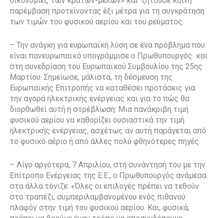
οικονομίες των κρατών-μελών» και ζητούσε κοινή
παρέμβαση προτείνοντας έξι μέτρα για τη συγκράτηση
των τιμών του φυσικού αερίου και του ρεύματος.
– Την ανάγκη για ευρωπαϊκή λύση σε ένα πρόβλημα που
είναι πανευρωπαϊκό υπογράμμισε ο Πρωθυπουργός και
στη συνεδρίαση του Ευρωπαϊκού Συμβουλίου της 25ης
Μαρτίου. Σημείωσε, μάλιστα, τη δέσμευση της
Ευρωπαϊκής Επιτροπής να καταθέσει προτάσεις για
την αγορά ηλεκτρικής ενέργειας και για το πώς θα
διορθωθεί αυτή η στρέβλωση: Μια πανάκριβη τιμή
φυσικού αερίου να καθορίζει ουσιαστικά την τιμή
ηλεκτρικής ενέργειας, ασχέτως αν αυτή παράγεται από
το φυσικό αέριο ή από άλλες πολύ φθηνότερες πηγές.
– Λίγο αργότερα, 7 Απριλίου, στη συνάντησή του με την
Επίτροπο Ενέργειας της Ε.Ε., ο Πρωθυπουργός ανάμεσα
στα άλλα τόνιζε: «Όλες οι επιλογές πρέπει να τεθούν
στο τραπέζι, συμπεριλαμβανομένου ενός πιθανού
πλαφόν στην τιμή του φυσικού αερίου. Και, φυσικά,