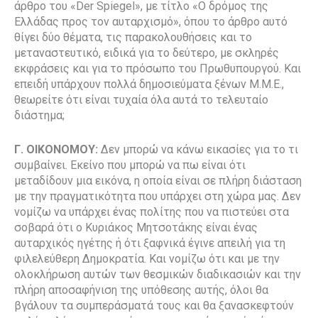
άρθρο του «Der Spiegel», με τίτλο «Ο δρόμος της
Ελλάδας προς τον αυταρχισμό», όπου το άρθρο αυτό
θίγει δύο θέματα, τις παρακολουθήσεις και το
μεταναστευτικό, ειδικά για το δεύτερο, με σκληρές
εκφράσεις και για το πρόσωπο του Πρωθυπουργού. Και
επειδή υπάρχουν πολλά δημοσιεύματα ξένων Μ.Μ.Ε.,
θεωρείτε ότι είναι τυχαία όλα αυτά το τελευταίο
διάστημα;
Γ. ΟΙΚΟΝΟΜΟΥ:
Δεν μπορώ να κάνω εικασίες για το τι
συμβαίνει. Εκείνο που μπορώ να πω είναι ότι
μεταδίδουν μια εικόνα, η οποία είναι σε πλήρη διάσταση
με την πραγματικότητα που υπάρχει στη χώρα μας. Δεν
νομίζω να υπάρχει ένας πολίτης που να πιστεύει στα
σοβαρά ότι ο Κυριάκος Μητσοτάκης είναι ένας
αυταρχικός ηγέτης ή ότι ξαφνικά έγινε απειλή για τη
φιλελεύθερη Δημοκρατία. Και νομίζω ότι και με την
ολοκλήρωση αυτών των θεσμικών διαδικασιών και την
πλήρη αποσαφήνιση της υπόθεσης αυτής, όλοι θα
βγάλουν τα συμπεράσματά τους και θα ξανασκεφτούν