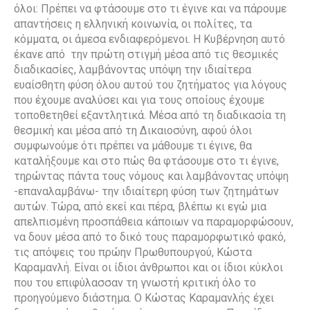
όλοι: Πρέπει να φτάσουμε στο τι έγινε και να πάρουμε
απαντήσεις η ελληνική κοινωνία, οι πολίτες, τα
κόμματα, οι άμεσα ενδιαφερόμενοι. Η Κυβέρνηση αυτό
έκανε από την πρώτη στιγμή μέσα από τις θεσμικές
διαδικασίες, λαμβάνοντας υπόψη την ιδιαίτερα
ευαίσθητη φύση όλου αυτού του ζητήματος για λόγους
που έχουμε αναλύσει και για τους οποίους έχουμε
τοποθετηθεί εξαντλητικά. Μέσα από τη διαδικασία τη
θεσμική και μέσα από τη Δικαιοσύνη, αφού όλοι
συμφωνούμε ότι πρέπει να μάθουμε τι έγινε, θα
καταλήξουμε και στο πώς θα φτάσουμε στο τι έγινε,
τηρώντας πάντα τους νόμους και λαμβάνοντας υπόψη
-επαναλαμβάνω- την ιδιαίτερη φύση των ζητημάτων
αυτών. Τώρα, από εκεί και πέρα, βλέπω κι εγώ μια
απελπισμένη προσπάθεια κάποιων να παραμορφώσουν,
να δουν μέσα από το δικό τους παραμορφωτικό φακό,
τις απόψεις του πρώην Πρωθυπουργού, Κώστα
Καραμανλή. Είναι οι ίδιοι άνθρωποι και οι ίδιοι κύκλοι
που του επιφύλασσαν τη γνωστή κριτική όλο το
προηγούμενο διάστημα. Ο Κώστας Καραμανλής έχει