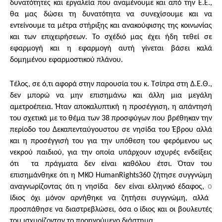
δυνατότητες και εργαλεία που αναμένουμε και από την Ε.Ε.,
θα μας δώσει τη δυνατότητα να συνεχίσουμε και να
εντείνουμε τα μέτρα στήριξης και ανακούφισης της κοινωνίας
και των επιχειρήσεων. Το σχέδιό μας έχει ήδη τεθεί σε
εφαρμογή και η εφαρμογή αυτή γίνεται βάσει καλά
δομημένου εφαρμοστικού πλάνου.
Τέλος, σε ό,τι αφορά στην παρουσία του κ. Τσίπρα στη Δ.Ε.Θ.,
δεν μπορώ να μην επισημάνω και άλλη μια μεγάλη
αμετροέπεια. Ήταν αποκαλυπτική η προσέγγιση, η απάντησή
του σχετικά με το θέμα των 38 προσφύγων που βρέθηκαν την
περίοδο του Δεκαπενταύγουστου σε νησίδα του Έβρου αλλά
και η προσέγγισή του για την υπόθεση του φερόμενου ως
νεκρού παιδιού, για την οποία υπάρχουν ισχυρές ενδείξεις
ότι τα πράγματα δεν είναι καθόλου έτσι. Όταν του
επισημάνθηκε ότι η ΜΚΟ HumanRights360 ζήτησε συγγνώμη
ο
αναγνωρίζοντας ότι η νησίδα δεν είναι ελληνικό έδαφος,
ίδιος όχι μόνον αρνήθηκε να ζητήσει συγγνώμη, αλλά
προσπάθησε να διαστρεβλώσει, όσα ο ίδιος και οι βουλευτές
του ισχυρίζονταν το προηγούμενο διάστημα.