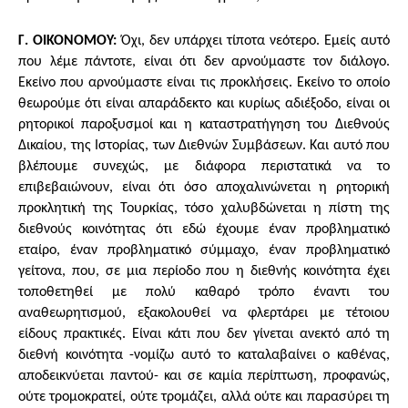
Γ. ΟΙΚΟΝΟΜΟΥ:
Όχι, δεν υπάρχει τίποτα νεότερο. Εμείς αυτό
που λέμε πάντοτε, είναι ότι δεν αρνούμαστε τον διάλογο.
Εκείνο που αρνούμαστε είναι τις προκλήσεις. Εκείνο το οποίο
θεωρούμε ότι είναι απαράδεκτο και κυρίως αδιέξοδο, είναι οι
ρητορικοί παροξυσμοί και η καταστρατήγηση του Διεθνούς
Δικαίου, της Ιστορίας, των Διεθνών Συμβάσεων. Και αυτό που
βλέπουμε συνεχώς, με διάφορα περιστατικά να το
επιβεβαιώνουν, είναι ότι όσο αποχαλινώνεται η ρητορική
προκλητική της Τουρκίας, τόσο χαλυβδώνεται η πίστη της
διεθνούς κοινότητας ότι εδώ έχουμε έναν προβληματικό
εταίρο, έναν προβληματικό σύμμαχο, έναν προβληματικό
γείτονα, που, σε μια περίοδο που η διεθνής κοινότητα έχει
τοποθετηθεί με πολύ καθαρό τρόπο έναντι του
αναθεωρητισμού, εξακολουθεί να φλερτάρει με τέτοιου
είδους πρακτικές. Είναι κάτι που δεν γίνεται ανεκτό από τη
διεθνή κοινότητα -νομίζω αυτό το καταλαβαίνει ο καθένας,
αποδεικνύεται παντού- και σε καμία περίπτωση, προφανώς,
ούτε τρομοκρατεί, ούτε τρομάζει, αλλά ούτε και παρασύρει τη