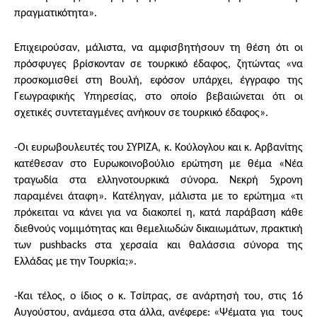
πραγματικότητα».
Επιχειρούσαν, μάλιστα, να αμφισβητήσουν τη θέση ότι οι
πρόσφυγες βρίσκονταν σε τουρκικό έδαφος, ζητώντας «να
προσκομισθεί στη Βουλή, εφόσον υπάρχει, έγγραφο της
Γεωγραφικής Υπηρεσίας, στο οποίο βεβαιώνεται ότι οι
σχετικές συντεταγμένες ανήκουν σε τουρκικό έδαφος».
-Οι ευρωβουλευτές του ΣΥΡΙΖΑ, κ. Κούλογλου και κ. Αρβανίτης
κατέθεσαν στο Ευρωκοινοβούλιο ερώτηση με θέμα «Νέα
τραγωδία στα ελληνοτουρκικά σύνορα. Νεκρή 5χρονη
παραμένει άταφη». Κατέληγαν, μάλιστα με το ερώτημα «τι
πρόκειται να κάνει για να διακοπεί η, κατά παράβαση κάθε
διεθνούς νομιμότητας και θεμελιωδών δικαιωμάτων, πρακτική
των pushbacks στα χερσαία και θαλάσσια σύνορα της
Ελλάδας με την Τουρκία;».
-Και τέλος, ο ίδιος ο κ. Τσίπρας, σε ανάρτησή του, στις 16
Αυγούστου, ανάμεσα στα άλλα, ανέφερε: «Ψέματα για τους