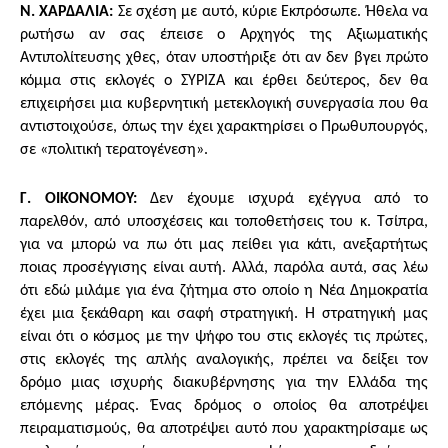
Ν. ΧΑΡΔΑΛΙΑ:
Σε σχέση με αυτό, κύριε Εκπρόσωπε. Ήθελα να
ρωτήσω αν σας έπεισε ο Αρχηγός της Αξιωματικής
Αντιπολίτευσης χθες, όταν υποστήριξε ότι αν δεν βγει πρώτο
κόμμα στις εκλογές ο ΣΥΡΙΖΑ και έρθει δεύτερος, δεν θα
επιχειρήσει μια κυβερνητική μετεκλογική συνεργασία που θα
αντιστοιχούσε, όπως την έχει χαρακτηρίσει ο Πρωθυπουργός,
σε «πολιτική τερατογένεση».
Γ. ΟΙΚΟΝΟΜΟΥ:
Δεν έχουμε ισχυρά εχέγγυα από το
παρελθόν, από υποσχέσεις και τοποθετήσεις του κ. Τσίπρα,
για να μπορώ να πω ότι μας πείθει για κάτι, ανεξαρτήτως
ποιας προσέγγισης είναι αυτή. Αλλά, παρόλα αυτά, σας λέω
ότι εδώ μιλάμε για ένα ζήτημα στο οποίο η Νέα Δημοκρατία
έχει μια ξεκάθαρη και σαφή στρατηγική. Η στρατηγική μας
είναι ότι ο κόσμος με την ψήφο του στις εκλογές τις πρώτες,
στις εκλογές της απλής αναλογικής, πρέπει να δείξει τον
δρόμο μιας ισχυρής διακυβέρνησης για την Ελλάδα της
επόμενης μέρας. Ένας δρόμος ο οποίος θα αποτρέψει
πειραματισμούς, θα αποτρέψει αυτό που χαρακτηρίσαμε ως