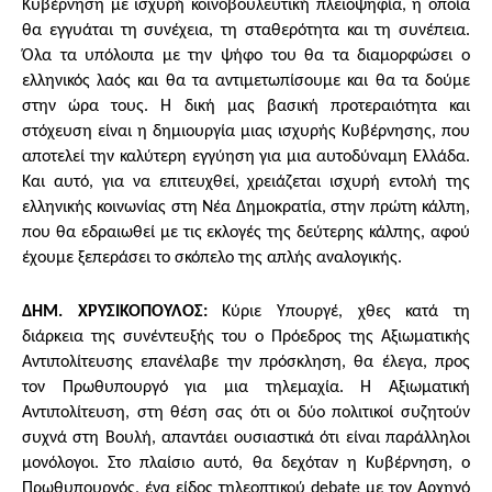
Κυβέρνηση με ισχυρή κοινοβουλευτική πλειοψηφία, η οποία
θα εγγυάται τη συνέχεια, τη σταθερότητα και τη συνέπεια.
Όλα τα υπόλοιπα με την ψήφο του θα τα διαμορφώσει ο
ελληνικός λαός και θα τα αντιμετωπίσουμε και θα τα δούμε
στην ώρα τους. Η δική μας βασική προτεραιότητα και
στόχευση είναι η δημιουργία μιας ισχυρής Κυβέρνησης, που
αποτελεί την καλύτερη εγγύηση για μια αυτοδύναμη Ελλάδα.
Και αυτό, για να επιτευχθεί, χρειάζεται ισχυρή εντολή της
ελληνικής κοινωνίας στη Νέα Δημοκρατία, στην πρώτη κάλπη,
που θα εδραιωθεί με τις εκλογές της δεύτερης κάλπης, αφού
έχουμε ξεπεράσει το
σκόπελο της απλής αναλογικής.
ΔΗΜ. ΧΡΥΣΙΚΟΠΟΥΛΟΣ:
Κύριε Υπουργέ, χθες κατά τη
διάρκεια της συνέντευξής του ο Πρόεδρος της Αξιωματικής
Αντιπολίτευσης επανέλαβε την πρόσκληση, θα έλεγα, προς
τον Πρωθυπουργό για μια τηλεμαχία. Η Αξιωματική
Αντιπολίτευση, στη θέση σας ότι οι δύο πολιτικοί συζητούν
συχνά στη Βουλή, απαντάει ουσιαστικά ότι είναι παράλληλοι
μονόλογοι. Στο πλαίσιο αυτό, θα δεχόταν η Κυβέρνηση, ο
Πρωθυπουργός, ένα είδος τηλεοπτικού debate με τον Αρχηγό