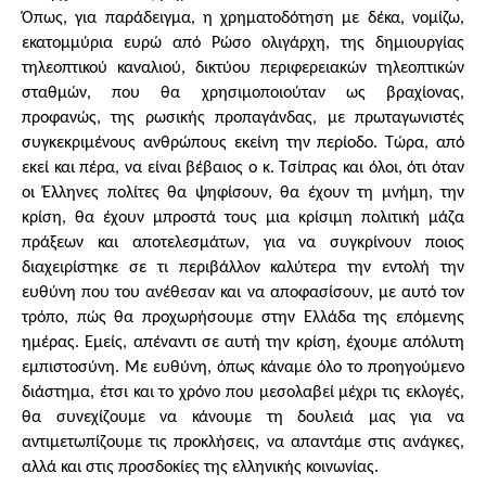
Όπως, για παράδειγμα, η χρηματοδότηση με δέκα, νομίζω,
εκατομμύρια ευρώ από Ρώσο ολιγάρχη, της δημιουργίας
τηλεοπτικού καναλιού, δικτύου περιφερειακών τηλεοπτικών
σταθμών, που θα χρησιμοποιούταν ως βραχίονας,
προφανώς, της ρωσικής προπαγάνδας, με πρωταγωνιστές
συγκεκριμένους ανθρώπους εκείνη την περίοδο. Τώρα, από
εκεί και πέρα, να είναι βέβαιος ο κ. Τσίπρας και όλοι, ότι όταν
οι Έλληνες πολίτες θα ψηφίσουν, θα έχουν τη μνήμη, την
κρίση, θα έχουν μπροστά τους μια κρίσιμη πολιτική μάζα
πράξεων και αποτελεσμάτων, για να συγκρίνουν ποιος
διαχειρίστηκε σε τι περιβάλλον καλύτερα την εντολή την
ευθύνη που του ανέθεσαν και να αποφασίσουν, με αυτό τον
τρόπο, πώς θα προχωρήσουμε στην Ελλάδα της επόμενης
ημέρας. Εμείς, απέναντι σε αυτή την κρίση, έχουμε απόλυτη
εμπιστοσύνη. Με ευθύνη, όπως κάναμε όλο το προηγούμενο
διάστημα, έτσι και το χρόνο που μεσολαβεί μέχρι τις εκλογές,
θα συνεχίζουμε να κάνουμε τη δουλειά μας για να
αντιμετωπίζουμε τις προκλήσεις, να απαντάμε στις ανάγκες,
αλλά και στις προσδοκίες της ελληνικής κοινωνίας.