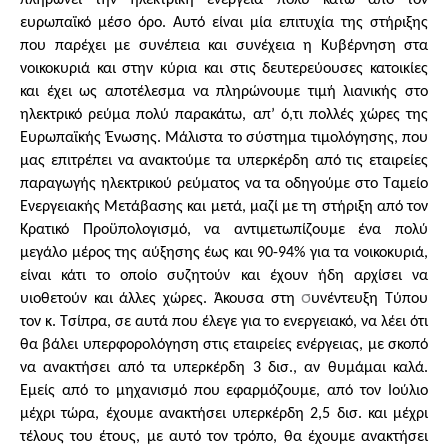
ευρωπαϊκό μέσο όρο. Αυτό είναι μία επιτυχία της στήριξης
που παρέχει με συνέπεια και συνέχεια η Κυβέρνηση στα
νοικοκυριά και στην κύρια και στις δευτερεύουσες κατοικίες
και έχει ως αποτέλεσμα να πληρώνουμε τιμή λιανικής στο
ηλεκτρικό ρεύμα πολύ παρακάτω, απ’ ό,τι πολλές χώρες της
Ευρωπαϊκής Ένωσης. Μάλιστα το σύστημα τιμολόγησης, που
μας επιτρέπει να ανακτούμε τα υπερκέρδη από τις εταιρείες
παραγωγής ηλεκτρικού ρεύματος να τα οδηγούμε στο Ταμείο
Ενεργειακής Μετάβασης και μετά, μαζί με τη στήριξη από τον
Κρατικό Προϋπολογισμό, να αντιμετωπίζουμε ένα πολύ
μεγάλο μέρος της αύξησης έως και 90-94% για τα νοικοκυριά,
είναι κάτι το οποίο συζητούν και έχουν ήδη αρχίσει να
σ
υιοθετούν και άλλες χώρες. Άκουσα στη
υνέντευξη Τύπου
τον κ. Τσίπρα, σε αυτά που έλεγε για το ενεργειακό, να λέει ότι
θα βάλει υπερφορολόγηση στις εταιρείες ενέργειας, με σκοπό
να ανακτήσει από τα υπερκέρδη 3 δισ., αν θυμάμαι καλά.
Εμείς από το μηχανισμό που εφαρμόζουμε, από τον Ιούλιο
μέχρι τώρα, έχουμε ανακτήσει υπερκέρδη 2,5 δισ. και μέχρι
τέλους του έτους, με αυτό τον τρόπο, θα έχουμε ανακτήσει