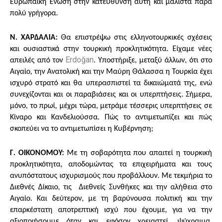
Ευρωπαϊκή Ένωση στην κατεύθυνση αυτή και μάλιστα πάρα
πολύ γρήγορα.
Ν. ΧΑΡΔΑΛΙΑ:
Θα επιστρέψω στις ελληνοτουρκικές σχέσεις
και ουσιαστικά στην τουρκική προκλητικότητα. Είχαμε νέες
Erdoğan
απειλές από τον
. Υποστήριξε, μεταξύ άλλων, ότι στο
Αιγαίο, την Ανατολική και την Μαύρη Θάλασσα η Τουρκία έχει
ισχυρό στρατό και θα υπερασπιστεί τα δικαιώματά της, ενώ
συνεχίζονται και οι παραβιάσεις και οι υπερπτήσεις. Σήμερα,
μόνο, το πρωί, μέχρι τώρα, μετράμε τέσσερις υπερπτήσεις σε
Κίναρο και Κανδελιούσσα. Πώς το αντιμετωπίζει και πώς
σκοπεύει να το αντιμετωπίσει η Κυβέρνηση;
Γ. ΟΙΚΟΝΟΜΟΥ:
Με τη σοβαρότητα που απαιτεί η τουρκική
προκλητικότητα, αποδομώντας τα επιχειρήματα και τους
ανυπόστατους ισχυρισμούς που προβάλλουν. Με τεκμήρια το
Διεθνές Δίκαιο, τις Διεθνείς Συνθήκες και την αλήθεια στο
Αιγαίο. Και δεύτερον, με τη βαρύνουσα πολιτική και την
επαρκέστατη αποτρεπτική ισχύ που έχουμε, για να την
αξιοποιήσουμε όταν και εφόσον χρειαστεί, ψύχραιμα,