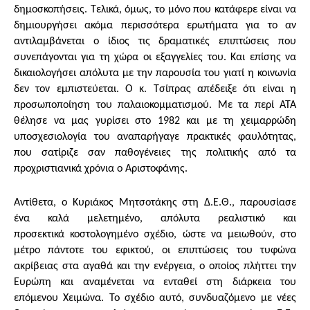
δημοσκοπήσεις. Τελικά, όμως, το μόνο που κατάφερε είναι να
δημιουργήσει ακόμα περισσότερα ερωτήματα για το αν
αντιλαμβάνεται ο ίδιος τις δραματικές επιπτώσεις που
συνεπάγονται για τη χώρα οι εξαγγελίες του. Και επίσης να
δικαιολογήσει απόλυτα με την παρουσία του γιατί η κοινωνία
δεν τον εμπιστεύεται. Ο κ. Τσίπρας απέδειξε ότι είναι η
προσωποποίηση του παλαιοκομματισμού. Με τα περί ΑΤΑ
θέλησε να μας γυρίσει στο 1982 και με τη χειμαρρώδη
υποσχεσιολογία του αναπαρήγαγε πρακτικές φαυλότητας,
που σατίριζε σαν παθογένειες της πολιτικής από τα
προχριστιανικά χρόνια ο Αριστοφάνης.
Αντίθετα, ο Κυριάκος Μητσοτάκης στη Δ.Ε.Θ., παρουσίασε
ένα καλά μελετημένο, απόλυτα ρεαλιστικό και
προσεκτικά κοστολογημένο σχέδιο, ώστε να μειωθούν, στο
μέτρο πάντοτε του εφικτού, οι επιπτώσεις του τυφώνα
ακρίβειας στα αγαθά και την ενέργεια, ο οποίος πλήττει την
Ευρώπη και αναμένεται να ενταθεί στη διάρκεια του
επόμενου Χειμώνα. Το σχέδιο αυτό, συνδυαζόμενο με νέες