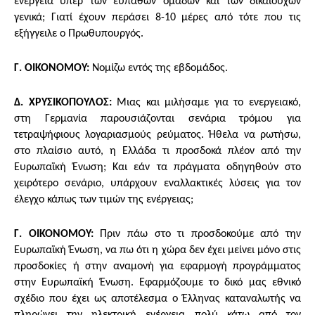
ενέργεια υπέρ των ευπαθών ομάδων και των δικαιούχων
γενικά; Γιατί έχουν περάσει 8-10 μέρες από τότε που τις
εξήγγειλε ο Πρωθυπουργός.
Γ. ΟΙΚΟΝΟΜΟΥ:
Νομίζω εντός της εβδομάδος.
Δ. ΧΡΥΣΙΚΟΠΟΥΛΟΣ:
Μιας και μιλήσαμε για το ενεργειακό,
στη Γερμανία παρουσιάζονται σενάρια τρόμου για
τετραψήφιους λογαριασμούς ρεύματος. Ήθελα να ρωτήσω,
στο πλαίσιο αυτό, η Ελλάδα τι προσδοκά πλέον από την
Ευρωπαϊκή Ένωση; Και εάν τα πράγματα οδηγηθούν στο
χειρότερο σενάριο, υπάρχουν εναλλακτικές λύσεις για τον
έλεγχο κάπως των τιμών της ενέργειας;
Γ. ΟΙΚΟΝΟΜΟΥ:
Πριν πάω στο τι προσδοκούμε από την
Ευρωπαϊκή Ένωση, να πω ότι η χώρα δεν έχει μείνει μόνο στις
προσδοκίες ή στην αναμονή για εφαρμογή προγράμματος
στην Ευρωπαϊκή Ένωση. Εφαρμόζουμε το δικό μας εθνικό
σχέδιο που έχει ως αποτέλεσμα ο Έλληνας καταναλωτής να
πληρώνει την ηλεκτρική ενέργεια πολύ κάτω από τον