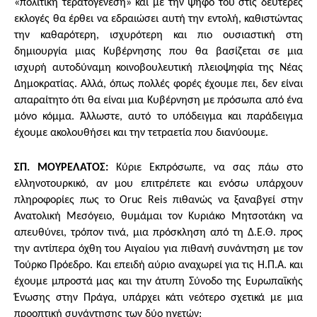
«πολιτική τερατογένεση» και με την ψήφο του στις δεύτερες
εκλογές θα έρθει να εδραιώσει αυτή την εντολή, καθιστώντας
την καθαρότερη, ισχυρότερη και πιο ουσιαστική στη
δημιουργία μιας Κυβέρνησης που θα βασίζεται σε μια
ισχυρή αυτοδύναμη κοινοβουλευτική πλειοψηφία της Νέας
Δημοκρατίας. Αλλά, όπως πολλές φορές έχουμε πει, δεν είναι
απαραίτητο ότι θα είναι μια Κυβέρνηση με πρόσωπα από ένα
μόνο κόμμα. Άλλωστε, αυτό το υπόδειγμα και παράδειγμα
έχουμε ακολουθήσει και την τετραετία που διανύουμε.
ΣΠ. ΜΟΥΡΕΛΑΤΟΣ:
Κύριε Εκπρόσωπε, να σας πάω στο
ελληνοτουρκικό, αν μου επιτρέπετε και ενόσω υπάρχουν
πληροφορίες πως το Oruc Reis πιθανώς να ξαναβγεί στην
Ανατολική Μεσόγειο, θυμάμαι τον Κυριάκο Μητσοτάκη να
απευθύνει, τρόπον τινά, μια πρόσκληση από τη Δ.Ε.Θ. προς
την αντίπερα όχθη του Αιγαίου για πιθανή συνάντηση με τον
Τούρκο Πρόεδρο. Και επειδή αύριο αναχωρεί για τις Η.Π.Α. και
έχουμε μπροστά μας και την άτυπη Σύνοδο της Ευρωπαϊκής
Ένωσης στην Πράγα, υπάρχει κάτι νεότερο σχετικά με μια
προοπτική συνάντησης των δύο ηγετών;