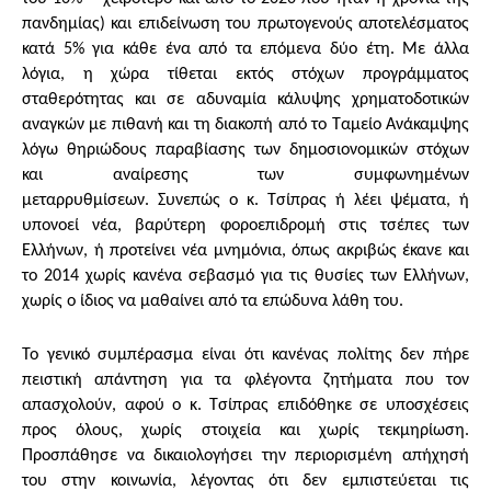
πανδημίας) και επιδείνωση του πρωτογενούς αποτελέσματος
κατά 5% για κάθε ένα από τα επόμενα δύο έτη. Με άλλα
λόγια, η χώρα τίθεται εκτός στόχων προγράμματος
σταθερότητας και σε αδυναμία κάλυψης χρηματοδοτικών
αναγκών με πιθανή και τη διακοπή από το Ταμείο Ανάκαμψης
λόγω θηριώδους παραβίασης των δημοσιονομικών στόχων
και αναίρεσης των συμφωνημένων
μεταρρυθμίσεων. Συνεπώς ο κ. Τσίπρας ή λέει ψέματα, ή
υπονοεί νέα, βαρύτερη φοροεπιδρομή στις τσέπες των
Ελλήνων, ή προτείνει νέα μνημόνια, όπως ακριβώς έκανε και
το 2014 χωρίς κανένα σεβασμό για τις θυσίες των Ελλήνων,
χωρίς ο ίδιος να μαθαίνει από τα επώδυνα λάθη του.
Το γενικό συμπέρασμα είναι ότι κανένας πολίτης δεν πήρε
πειστική απάντηση για τα φλέγοντα ζητήματα που τον
απασχολούν, αφού ο κ. Τσίπρας επιδόθηκε σε υποσχέσεις
προς όλους, χωρίς στοιχεία και χωρίς τεκμηρίωση.
Προσπάθησε να δικαιολογήσει την περιορισμένη απήχησή
του στην κοινωνία, λέγοντας ότι δεν εμπιστεύεται τις