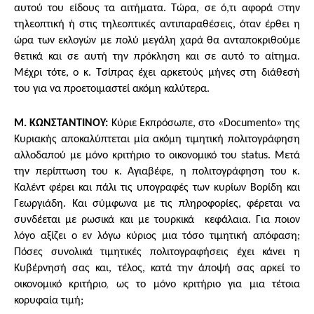
σ
αυτού του είδους τα αιτήματα. Τώρα, σε ό,τι αφορά
την
τηλεοπτική ή στις τηλεοπτικές αντιπαραθέσεις, όταν έρθει η
ώρα των εκλογών με πολύ μεγάλη χαρά θα ανταποκριθούμε
θετικά και σε αυτή την πρόκληση και σε αυτό το αίτημα.
Μέχρι τότε, ο κ. Τσίπρας έχει αρκετούς μήνες στη διάθεσή
του για να προετοιμαστεί ακόμη καλύτερα.
Μ. ΚΩΝΣΤΑΝΤΙΝΟΥ:
Κύριε Εκπρόσωπε, στο «Documento» της
Κυριακής αποκαλύπτεται μία ακόμη τιμητική πολιτογράφηση
αλλοδαπού με μόνο κριτήριο το οικονομικό του status. Μετά
την περίπτωση του κ. Αγιαβέφε, η πολιτογράφηση του κ.
Καλέντ φέρει και πάλι τις υπογραφές των κυρίων Βορίδη και
Γεωργιάδη. Και σύμφωνα με τις πληροφορίες, φέρεται να
συνδέεται με ρωσικά και με τουρκικά κεφάλαια. Για ποιον
λόγο αξίζει ο εν λόγω κύριος μια τόσο τιμητική απόφαση;
Πόσες συνολικά τιμητικές πολιτογραφήσεις έχει κάνει η
Κυβέρνησή σας και, τέλος, κατά την άποψή σας αρκεί το
,
οικονομικό κριτήριο
ως το μόνο κριτήριο για μια τέτοια
κορυφαία τιμή;