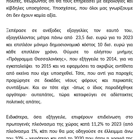
πολίτες, θεωρώντας ότι θα τους επηρεάσει με αερολογίες και
κίβδηλες υποσχέσεις. Υποσχέσεις, που όλοι μας γνωρίζουμε
ότι δεν έχουν καμία αξία.
Ξεπέρασε σε ανέξοδες εξαγγελίες τον εαυτό του,
εξαγγέλλοντας μέτρα πάνω από 23,5 δισ. ευρώ για το 2023
και επιπλέον μόνιμο δημοσιονομικό κόστος 10 δισ. ευρώ για
κάθε επιπλέον χρόνο. Θύμισε το αλήστου μνήμης
«Πρόγραμμα Θεσσαλονίκης», που εξήγγειλε το 2014, για να
εγκαταλείψει το 2015 και να εφαρμόσει τα ακριβώς αντίθετα
από εκείνα που είχε υποσχεθεί. Τότε, που αντί για παροχές
προχώρησε σε δεκάδες νέους φόρους και περικοπές
συντάξεων. Και αν τότε είχε -όπως ο ίδιος παραδέχθηκε
αργότερα- αυταπάτες, τώρα καταφεύγει σε αδίστακτες
πολιτικές απάτες.
Ειδικότερα, όσα εξήγγειλε, επιφέρουν επιδείνωση στο
πρωτογενές πλεόνασμα της χώρας κατά 11,2% το 2023 (από
πλεόνασμα 1%, κάτι που θα μας οδηγούσε σε έλλειμμα άνω
του 10% – χειρότερο και από το 2020 που ήταν η χρονιά της