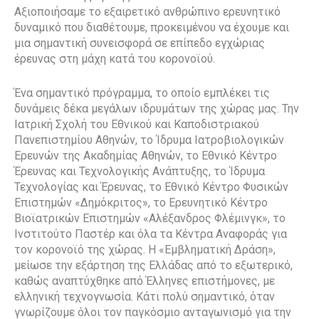
Αξιοποιήσαμε το εξαιρετικό ανθρώπινο ερευνητικό
δυναμικό που διαθέτουμε, προκειμένου να έχουμε και
μια σημαντική συνεισφορά σε επίπεδο εγχώριας
έρευνας στη μάχη κατά του κορονοϊού.
Ένα σημαντικό πρόγραμμα, το οποίο εμπλέκει τις
δυνάμεις δέκα μεγάλων ιδρυμάτων της χώρας μας. Την
Ιατρική Σχολή του Εθνικού και Καποδιστριακού
Πανεπιστημίου Αθηνών, το Ίδρυμα Ιατροβιολογικών
Ερευνών της Ακαδημίας Αθηνών, το Εθνικό Κέντρο
Έρευνας και Τεχνολογικής Ανάπτυξης, το Ίδρυμα
Τεχνολογίας και Έρευνας, το Εθνικό Κέντρο Φυσικών
Επιστημών «Δημόκριτος», το Ερευνητικό Κέντρο
Βιοϊατρικών Επιστημών «Αλέξανδρος Φλέμινγκ», το
Ινστιτούτο Παστέρ και όλα τα Κέντρα Αναφοράς για
τον κορονοϊό της χώρας. Η «Εμβληματική Δράση»,
μείωσε την εξάρτηση της Ελλάδας από το εξωτερικό,
καθώς αναπτύχθηκε από Έλληνες επιστήμονες, με
ελληνική τεχνογνωσία. Κάτι πολύ σημαντικό, όταν
γνωρίζουμε όλοι τον παγκόσμιο ανταγωνισμό για την