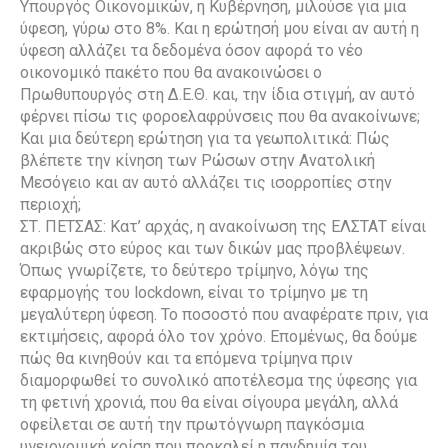
Υπουργός Οικονομικών, η Κυβέρνηση, μιλούσε για μια
ύφεση, γύρω στο 8%. Και η ερώτησή μου είναι αν αυτή η
ύφεση αλλάζει τα δεδομένα όσον αφορά το νέο
οικονομικό πακέτο που θα ανακοινώσει ο
Πρωθυπουργός στη Δ.Ε.Θ. και, την ίδια στιγμή, αν αυτό
φέρνει πίσω τις φοροελαφρύνσεις που θα ανακοίνωνε;
Και μια δεύτερη ερώτηση για τα γεωπολιτικά: Πώς
βλέπετε την κίνηση των Ρώσων στην Ανατολική
Μεσόγειο και αν αυτό αλλάζει τις ισορροπίες στην
περιοχή;
ΣΤ. ΠΕΤΣΑΣ: Κατ’ αρχάς, η ανακοίνωση της ΕΛΣΤΑΤ είναι
ακριβώς στο εύρος και των δικών μας προβλέψεων.
Όπως γνωρίζετε, το δεύτερο τρίμηνο, λόγω της
εφαρμογής του lockdown, είναι το τρίμηνο με τη
μεγαλύτερη ύφεση. Το ποσοστό που αναφέρατε πριν, για
εκτιμήσεις, αφορά όλο τον χρόνο. Επομένως, θα δούμε
πώς θα κινηθούν και τα επόμενα τρίμηνα πριν
διαμορφωθεί το συνολικό αποτέλεσμα της ύφεσης για
τη φετινή χρονιά, που θα είναι σίγουρα μεγάλη, αλλά
οφείλεται σε αυτή την πρωτόγνωρη παγκόσμια
υγειονομική κρίση που προκαλεί η πανδημία του