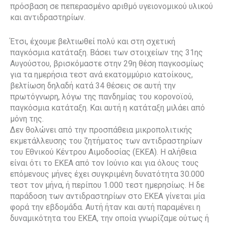
πρόσβαση σε πεπερασμένο αριθμό υγειονομικού υλικού
και αντιδραστηρίων.
Έτσι, έχουμε βελτιωθεί πολύ και στη σχετική
παγκόσμια κατάταξη. Βάσει των στοιχείων της 31ης
Αυγούστου, βρισκόμαστε στην 29η θέση παγκοσμίως
για τα ημερήσια τεστ ανά εκατομμύριο κατοίκους,
βελτίωση δηλαδή κατά 34 θέσεις σε αυτή την
πρωτόγνωρη, λόγω της πανδημίας του κορονοϊού,
παγκόσμια κατάταξη. Και αυτή η κατάταξη μιλάει από
μόνη της.
Δεν θολώνει από την προσπάθεια μικροπολιτικής
εκμετάλλευσης του ζητήματος των αντιδραστηρίων
του Εθνικού Κέντρου Αιμοδοσίας (ΕΚΕΑ). Η αλήθεια
είναι ότι το ΕΚΕΑ από τον Ιούνιο και για όλους τους
επόμενους μήνες έχει συγκριμένη δυνατότητα 30.000
τεστ τον μήνα, ή περίπου 1.000 τεστ ημερησίως. Η δε
παράδοση των αντιδραστηρίων στο ΕΚΕΑ γίνεται μία
φορά την εβδομάδα. Αυτή ήταν και αυτή παραμένει η
δυναμικότητα του ΕΚΕΑ, την οποία γνωρίζαμε ούτως ή