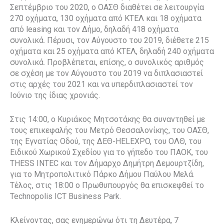
Σεπτέμβριο του 2020, ο ΟΑΣΘ διαθέτει σε λειτουργία
270 οχήματα, 130 οχήματα από ΚΤΕΛ και 18 οχήματα
από leasing και τον Δήμο, δηλαδή 418 οχήματα
συνολικά. Πέρυσι, τον Αύγουστο του 2019, διέθετε 215
οχήματα και 25 οχήματα από ΚΤΕΛ, δηλαδή 240 οχήματα
συνολικά. Προβλέπεται, επίσης, ο συνολικός αριθμός
σε σχέση με τον Αύγουστο του 2019 να διπλασιαστεί
στις αρχές του 2021 και να υπερδιπλασιαστεί τον
Ιούνιο της ίδιας χρονιάς.
Στις 14:00, ο Κυριάκος Μητσοτάκης θα συναντηθεί με
τους επικεφαλής του Μετρό Θεσσαλονίκης, του ΟΑΣΘ,
της Εγνατίας Οδού, της ΔΕΘ-HELEXPO, του ΟΛΘ, του
Ειδικού Χωρικού Σχεδίου για το γήπεδο του ΠΑΟΚ, του
THESS INTEC και τον Δήμαρχο Δημήτρη Δεμουρτζίδη,
για το Μητροπολιτικό Πάρκο Δήμου Παύλου Μελά.
Τέλος, στις 18:00 ο Πρωθυπουργός θα επισκεφθεί το
Technopolis ICT Business Park.
Κλείνοντας, σας ενημερώνω ότι τη Δευτέρα, 7