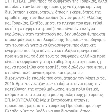
ΣΤ. ΠΕΤΣΑΣ: Είναι προς το συμφέρον της Τουρκίας, αλλά
και όλων των λαών της περιοχής να έχουμε ειρηνική
διευθέτηση εκκρεμοτήτων, όπως η εκκρεμότητα της
οριοθέτησης των θαλασσίων ζωνών μεταξύ Ελλάδας
και Τουρκίας. Ελπίζουμε ότι το πλέγμα που έχει τεθεί
αυτή τη στιγμή στο τραπέζι -και είναι ένα πλέγμα
κυρώσεων στην περίπτωση που δεν υπάρχει έμπρακτη
αποκλιμάκωση από πλευράς της Τουρκίας- να οδηγήσει
την τουρκική ηγεσία να ξανασκεφτεί προκλητικές
ενέργειες που έχει κάνει, να καταλάβει πραγματικά
ποιο είναι και το δικό τους το συμφέρον, αλλά και ποιο
είναι το συμφέρον για τη σταθερότητα στην περιοχή
και να προσέλθει στο τραπέζι του διαλόγου, που είπαμε
ότι είναι πολύ συγκεκριμένο και αφορά τις
διερευνητικές επαφές που σταμάτησαν τον Μάρτιο του
2016. Άρα, -συνοψίζοντας- οτιδήποτε είναι προς την
κατεύθυνση της αποκλιμάκωσης, είναι πολύ θετικό,
ακόμα και το σταμάτημα μιας προκλητικής ρητορείας.
ΣΠ. ΜΟΥΡΕΛΑΤΟΣ: Κύριε Εκπρόσωπε, υπάρχει
προειδοποίηση από την τουρκική Προεδρία προς την
Ελλάδα, χθες το βράδυ, να μην διανοηθεί, όπως