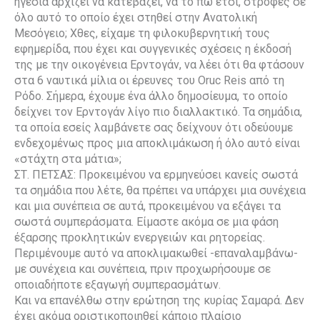
ηγεσία αρχίζει να κατεβάζει, να το πω έτσι, στροφές σε
όλο αυτό το οποίο έχει στηθεί στην Ανατολική
Μεσόγειο; Χθες, είχαμε τη φιλοκυβερνητική τους
εφημερίδα, που έχει και συγγενικές σχέσεις η έκδοσή
της με την οικογένεια Ερντογάν, να λέει ότι θα φτάσουν
στα 6 ναυτικά μίλια οι έρευνες του Oruc Reis από τη
Ρόδο. Σήμερα, έχουμε ένα άλλο δημοσίευμα, το οποίο
δείχνει τον Ερντογάν λίγο πιο διαλλακτικό. Τα σημάδια,
τα οποία εσείς λαμβάνετε σας δείχνουν ότι οδεύουμε
ενδεχομένως προς μια αποκλιμάκωση ή όλο αυτό είναι
«στάχτη στα μάτια»;
ΣΤ. ΠΕΤΣΑΣ: Προκειμένου να ερμηνεύσει κανείς σωστά
τα σημάδια που λέτε, θα πρέπει να υπάρχει μια συνέχεια
και μια συνέπεια σε αυτά, προκειμένου να εξάγει τα
σωστά συμπεράσματα. Είμαστε ακόμα σε μια φάση
έξαρσης προκλητικών ενεργειών και ρητορείας.
Περιμένουμε αυτό να αποκλιμακωθεί -επαναλαμβάνω-
με συνέχεια και συνέπεια, πριν προχωρήσουμε σε
οποιαδήποτε εξαγωγή συμπερασμάτων.
Και να επανέλθω στην ερώτηση της κυρίας Σαμαρά. Δεν
έχει ακόμα οριστικοποιηθεί κάποιο πλαίσιο