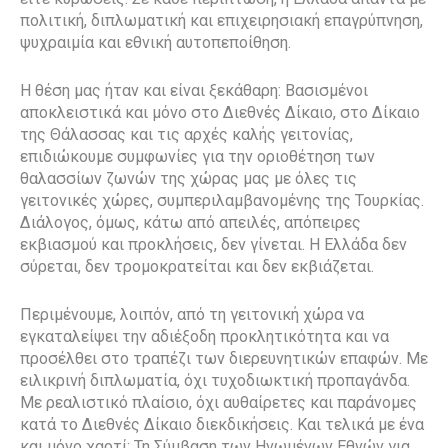
πολιτική, διπλωματική και επιχειρησιακή επαγρύπνηση,
ψυχραιμία και εθνική αυτοπεποίθηση.
Η θέση μας ήταν και είναι ξεκάθαρη: Βασισμένοι
αποκλειστικά και μόνο στο Διεθνές Δίκαιο, στο Δίκαιο
της Θάλασσας και τις αρχές καλής γειτονίας,
επιδιώκουμε συμφωνίες για την οριοθέτηση των
θαλασσίων ζωνών της χώρας μας με όλες τις
γειτονικές χώρες, συμπεριλαμβανομένης της Τουρκίας.
Διάλογος, όμως, κάτω από απειλές, απόπειρες
εκβιασμού και προκλήσεις, δεν γίνεται. Η Ελλάδα δεν
σύρεται, δεν τρομοκρατείται και δεν εκβιάζεται.
Περιμένουμε, λοιπόν, από τη γειτονική χώρα να
εγκαταλείψει την αδιέξοδη προκλητικότητα και να
προσέλθει στο τραπέζι των διερευνητικών επαφών. Με
ειλικρινή διπλωματία, όχι τυχοδιωκτική προπαγάνδα.
Με ρεαλιστικό πλαίσιο, όχι αυθαίρετες και παράνομες
κατά το Διεθνές Δίκαιο διεκδικήσεις. Και τελικά με ένα
και μόνο χαρτί: Τη Σύμβαση των Ηνωμένων Εθνών για