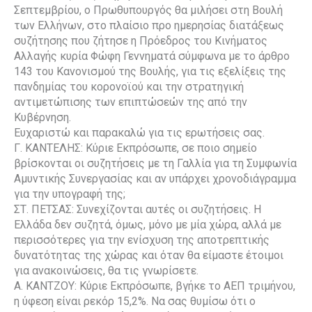
Σεπτεμβρίου, ο Πρωθυπουργός θα μιλήσει στη Βουλή
των Ελλήνων, στο πλαίσιο προ ημερησίας διατάξεως
συζήτησης που ζήτησε η Πρόεδρος του Κινήματος
Αλλαγής κυρία Φώφη Γεννηματά σύμφωνα με το άρθρο
143 του Κανονισμού της Βουλής, για τις εξελίξεις της
πανδημίας του κορονοϊού και την στρατηγική
αντιμετώπισης των επιπτώσεών της από την
Κυβέρνηση.
Ευχαριστώ και παρακαλώ για τις ερωτήσεις σας.
Γ. ΚΑΝΤΕΛΗΣ: Κύριε Εκπρόσωπε, σε ποιο σημείο
βρίσκονται οι συζητήσεις με τη Γαλλία για τη Συμφωνία
Αμυντικής Συνεργασίας και αν υπάρχει χρονοδιάγραμμα
για την υπογραφή της;
ΣΤ. ΠΕΤΣΑΣ: Συνεχίζονται αυτές οι συζητήσεις. Η
Ελλάδα δεν συζητά, όμως, μόνο με μία χώρα, αλλά με
περισσότερες για την ενίσχυση της αποτρεπτικής
δυνατότητας της χώρας και όταν θα είμαστε έτοιμοι
για ανακοινώσεις, θα τις γνωρίσετε.
Α. ΚΑΝΤΖΟΥ: Κύριε Εκπρόσωπε, βγήκε το ΑΕΠ τριμήνου,
η ύφεση είναι ρεκόρ 15,2%. Να σας θυμίσω ότι ο