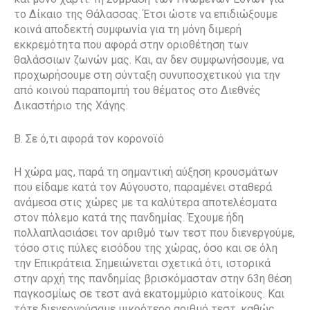
το Δίκαιο της Θάλασσας. Έτσι ώστε να επιδιώξουμε
κοινά αποδεκτή συμφωνία για τη μόνη διμερή
εκκρεμότητα που αφορά στην οριοθέτηση των
θαλάσσιων ζωνών μας. Και, αν δεν συμφωνήσουμε, να
προχωρήσουμε στη σύνταξη συνυποσχετικού για την
από κοινού παραπομπή του θέματος στο Διεθνές
Δικαστήριο της Χάγης.
Β. Σε ό,τι αφορά τον κορονοϊό
Η χώρα μας, παρά τη σημαντική αύξηση κρουσμάτων
που είδαμε κατά τον Αύγουστο, παραμένει σταθερά
ανάμεσα στις χώρες με τα καλύτερα αποτελέσματα
στον πόλεμο κατά της πανδημίας. Έχουμε ήδη
πολλαπλασιάσει τον αριθμό των τεστ που διενεργούμε,
τόσο στις πύλες εισόδου της χώρας, όσο και σε όλη
την Επικράτεια. Σημειώνεται σχετικά ότι, ιστορικά
στην αρχή της πανδημίας βρισκόμασταν στην 63η θέση
παγκοσμίως σε τεστ ανά εκατομμύριο κατοίκους. Και
τότε διενεργούσαμε μικρότερο αριθμό τεστ, καθώς