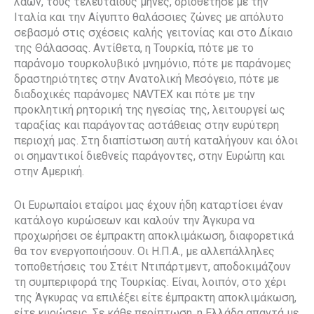
λαών, τους τελευταίους μήνες, οριοθέτησε με την
Ιταλία και την Αίγυπτο θαλάσσιες ζώνες με απόλυτο
σεβασμό στις σχέσεις καλής γειτονίας και στο Δίκαιο
της Θάλασσας. Αντίθετα, η Τουρκία, πότε με το
παράνομο τουρκολυβικό μνημόνιο, πότε με παράνομες
δραστηριότητες στην Ανατολική Μεσόγειο, πότε με
διαδοχικές παράνομες NAVTEX και πότε με την
προκλητική ρητορική της ηγεσίας της, λειτουργεί ως
ταραξίας και παράγοντας αστάθειας στην ευρύτερη
περιοχή μας. Στη διαπίστωση αυτή καταλήγουν και όλοι
οι σημαντικοί διεθνείς παράγοντες, στην Ευρώπη και
στην Αμερική.
Οι Ευρωπαίοι εταίροι μας έχουν ήδη καταρτίσει έναν
κατάλογο κυρώσεων και καλούν την Άγκυρα να
προχωρήσει σε έμπρακτη αποκλιμάκωση, διαφορετικά
θα τον ενεργοποιήσουν. Οι Η.Π.Α., με αλλεπάλληλες
τοποθετήσεις του Στέιτ Ντιπάρτμεντ, αποδοκιμάζουν
τη συμπεριφορά της Τουρκίας. Είναι, λοιπόν, στο χέρι
της Άγκυρας να επιλέξει είτε έμπρακτη αποκλιμάκωση,
είτε κυρώσεις. Σε κάθε περίπτωση, η Ελλάδα απαντά με