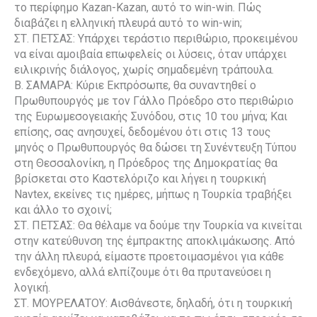
το περίφημο Kazan-Kazan, αυτό το win-win. Πώς
διαβάζει η ελληνική πλευρά αυτό το win-win;
ΣΤ. ΠΕΤΣΑΣ: Υπάρχει τεράστιο περιθώριο, προκειμένου
να είναι αμοιβαία επωφελείς οι λύσεις, όταν υπάρχει
ειλικρινής διάλογος, χωρίς σημαδεμένη τράπουλα.
Β. ΣΑΜΑΡΑ: Κύριε Εκπρόσωπε, θα συναντηθεί ο
Πρωθυπουργός με τον Γάλλο Πρόεδρο στο περιθώριο
της Ευρωμεσογειακής Συνόδου, στις 10 του μήνα; Και
επίσης, σας ανησυχεί, δεδομένου ότι στις 13 τους
μηνός ο Πρωθυπουργός θα δώσει τη Συνέντευξη Τύπου
στη Θεσσαλονίκη, η Πρόεδρος της Δημοκρατίας θα
βρίσκεται στο Καστελόριζο και λήγει η τουρκική
Navtex, εκείνες τις ημέρες, μήπως η Τουρκία τραβήξει
και άλλο το σχοινί;
ΣΤ. ΠΕΤΣΑΣ: Θα θέλαμε να δούμε την Τουρκία να κινείται
στην κατεύθυνση της έμπρακτης αποκλιμάκωσης. Από
την άλλη πλευρά, είμαστε προετοιμασμένοι για κάθε
ενδεχόμενο, αλλά ελπίζουμε ότι θα πρυτανεύσει η
λογική.
ΣΤ. ΜΟΥΡΕΛΑΤΟΥ: Αισθάνεστε, δηλαδή, ότι η τουρκική