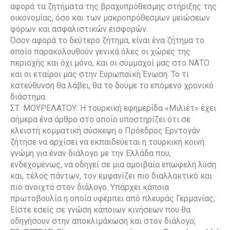
αφορά τα ζητήματα της βραχυπρόθεσμης στήριξης της
οικονομίας, όσο και των μακροπρόθεσμων μειώσεων
φόρων και ασφαλιστικών εισφορών.
Όσον αφορά το δεύτερο ζήτημα, είναι ένα ζήτημα το
οποίο παρακολουθούν γενικά όλες οι χώρες της
περιοχής και όχι μόνο, και οι σύμμαχοί μας στο ΝΑΤΟ
και οι εταίροι μας στην Ευρωπαϊκή Ένωση. Το τι
κατεύθυνση θα λάβει, θα το δούμε το επόμενο χρονικό
διάστημα.
ΣΤ. ΜΟΥΡΕΛΑΤΟΥ: Η τουρκική εφημερίδα «Μιλιέτ» έχει
σήμερα ένα άρθρο στο οποίο υποστηρίζει ότι σε
κλειστή κομματική σύσκεψη ο Πρόεδρος Ερντογάν
ζήτησε να αρχίσει να εκπαιδεύεται η τουρκική κοινή
γνώμη για έναν διάλογο με την Ελλάδα που,
ενδεχομένως, να οδηγεί σε μια αμοιβαία επωφελή λύση
και, τέλος πάντων, τον εμφανίζει πιο διαλλακτικό και
πιο ανοιχτό στον διάλογο. Υπάρχει κάποια
πρωτοβουλία η οποία υφέρπει από πλευράς Γερμανίας;
Είστε εσείς σε γνώση κάποιων κινήσεων που θα
οδηγήσουν στην αποκλιμάκωση και στον διάλογο;