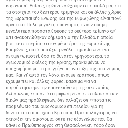
κορονοϊού. Επίσης, πρέπει να έχουμε στο μυαλό μας ότι
τα στοιχεία του δεύτερου τριμήνου και σε άλλες χώρες
της Ευρωπαϊκής Ένωσης και της Ευρωζώνης είναι πολύ
αρνητικά. Πολύ μεγάλες οικονομίες έχουν ακόμη
μεγαλύτερα ποσοστά ύφεσης το δεύτερο τρίμηνο απ’
ό,τι ανακοινώθηκαν σήμερα για την Ελλάδα, η οποία
βρίσκεται περίπου στον μέσο όρο της Ευρωζώνης.
Επομένως, αυτό που έχει μεγάλη σημασία είναι να
αντιμετωπιστεί, όσο το δυνατόν γρηγορότερα, το
υγειονομικό σκέλος της κρίσης, προκειμένου να
προχωρήσουμε σε μία γρήγορη ανάταξη της οικονομίας
μας. Και γι’ αυτό τον λόγο, έχουμε κρατήσει, όπως
έχουμε πει και άλλες φορές, καύσιμα για να
πυροδοτήσουμε την επανεκκίνηση της οικονομίας.
Δεδομένου, λοιπόν, ότι η ύφεση είναι στο πλαίσιο των
δικών μας προβλέψεων, δεν αλλάζει σε τίποτα τις
προβλέψεις του οικονομικού επιτελείου για τη
δυνατότητα που έχει ο Κρατικός Προϋπολογισμός να
στηρίξει την οικονομία, ούτε τις εξαγγελίες που θα
κάνει ο Πρωθυπουργός στη Θεσσαλονίκη, τόσο όσον