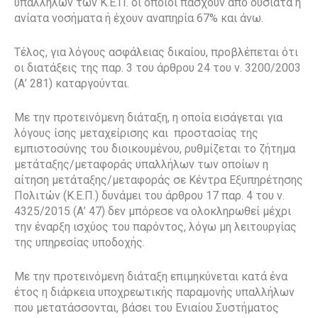
υπαλλήλων των Κ.Ε.Π. οι οποίοι πάσχουν από δυσίατα ή
ανίατα νοσήματα ή έχουν αναπηρία 67% και άνω.
Τέλος, για λόγους ασφάλειας δικαίου, προβλέπεται ότι
οι διατάξεις της παρ. 3 του άρθρου 24 του ν. 3200/2003
(Α’ 281) καταργούνται.
Με την προτεινόμενη διάταξη, η οποία εισάγεται για
λόγους ίσης μεταχείρισης και
προστασίας της
εμπιστοσύνης του διοικουμένου, ρυθμίζεται το ζήτημα
μετάταξης/μεταφοράς υπαλλήλων των οποίων η
αίτηση μετάταξης/μεταφοράς σε Κέντρα Εξυπηρέτησης
Πολιτών (Κ.Ε.Π.) δυνάμει του άρθρου 17 παρ. 4 του ν.
4325/2015 (Α’ 47) δεν μπόρεσε να ολοκληρωθεί μέχρι
την έναρξη ισχύος του παρόντος, λόγω μη λειτουργίας
της υπηρεσίας υποδοχής.
Με την προτεινόμενη διάταξη επιμηκύνεται κατά ένα
έτος η διάρκεια υποχρεωτικής παραμονής υπαλλήλων
που μετατάσσονται, βάσει του Ενιαίου Συστήματος