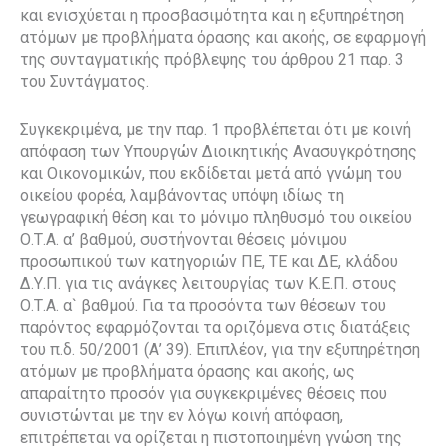
και ενισχύεται η προσβασιμότητα και η εξυπηρέτηση
ατόμων με προβλήματα όρασης και ακοής, σε εφαρμογή
της συνταγματικής πρόβλεψης του άρθρου 21 παρ. 3
του Συντάγματος.
Συγκεκριμένα, με την παρ. 1 προβλέπεται ότι με κοινή
απόφαση των Υπουργών Διοικητικής Ανασυγκρότησης
και Οικονομικών, που εκδίδεται μετά από γνώμη του
οικείου φορέα, λαμβάνοντας υπόψη ιδίως τη
γεωγραφική θέση και το μόνιμο πληθυσμό του οικείου
Ο.Τ.Α. α’ βαθμού, συστήνονται θέσεις μόνιμου
προσωπικού των κατηγοριών ΠΕ, ΤΕ και ΔΕ, κλάδου
Δ.Υ.Π. για τις ανάγκες λειτουργίας των Κ.Ε.Π. στους
Ο.Τ.Α. α` βαθμού. Για τα προσόντα των θέσεων του
παρόντος εφαρμόζονται τα οριζόμενα στις διατάξεις
του π.δ. 50/2001 (Α’ 39). Επιπλέον, για την εξυπηρέτηση
ατόμων με προβλήματα όρασης και ακοής, ως
απαραίτητο προσόν για συγκεκριμένες θέσεις που
συνιστώνται με την εν λόγω κοινή απόφαση,
επιτρέπεται να ορίζεται η πιστοποιημένη γνώση της