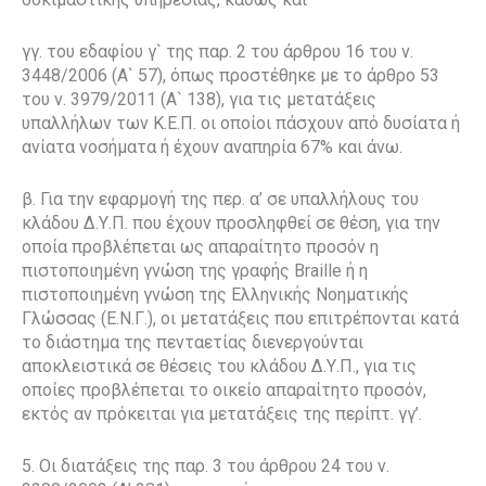
γγ. του εδαφίου γ` της παρ. 2 του άρθρου 16 του ν.
3448/2006 (Α` 57), όπως προστέθηκε με το άρθρο 53
του ν. 3979/2011 (Α` 138), για τις μετατάξεις
υπαλλήλων των Κ.Ε.Π. οι οποίοι πάσχουν από δυσίατα ή
ανίατα νοσήματα ή έχουν αναπηρία 67% και άνω.
β. Για την εφαρμογή της περ. α’ σε υπαλλήλους του
κλάδου Δ.Υ.Π. που έχουν προσληφθεί σε θέση, για την
οποία προβλέπεται ως απαραίτητο προσόν η
πιστοποιημένη γνώση της γραφής Braille ή η
πιστοποιημένη γνώση της Ελληνικής Νοηματικής
Γλώσσας (Ε.Ν.Γ.), οι μετατάξεις που επιτρέπονται κατά
το διάστημα της πενταετίας διενεργούνται
αποκλειστικά σε θέσεις του κλάδου Δ.Υ.Π., για τις
οποίες προβλέπεται το οικείο απαραίτητο προσόν,
εκτός αν πρόκειται για μετατάξεις της περίπτ. γγ’.
5. Οι διατάξεις της παρ. 3 του άρθρου 24 του ν.