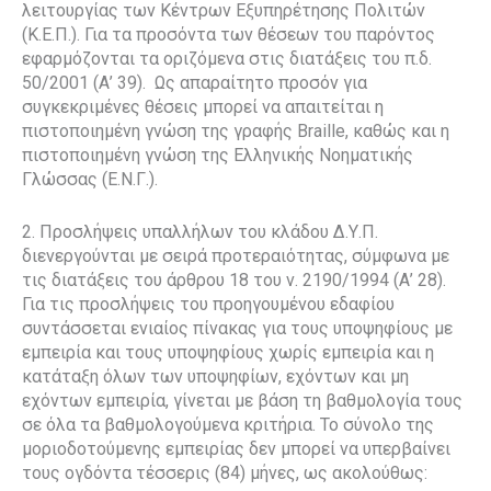
λειτουργίας των Κέντρων Εξυπηρέτησης Πολιτών
(Κ.Ε.Π.). Για τα προσόντα των θέσεων του παρόντος
εφαρμόζονται τα οριζόμενα στις διατάξεις του π.δ.
50/2001 (Α’ 39).
Ως απαραίτητο προσόν για
συγκεκριμένες θέσεις μπορεί να απαιτείται η
πιστοποιημένη γνώση της γραφής Braille, καθώς και η
πιστοποιημένη γνώση της Ελληνικής Νοηματικής
Γλώσσας (Ε.Ν.Γ.).
2. Προσλήψεις υπαλλήλων του κλάδου Δ.Υ.Π.
διενεργούνται με σειρά προτεραιότητας, σύμφωνα με
τις διατάξεις του άρθρου 18 του ν. 2190/1994 (Α’ 28).
Για τις προσλήψεις του προηγουμένου εδαφίου
συντάσσεται ενιαίος πίνακας για τους υποψηφίους με
εμπειρία και τους υποψηφίους χωρίς εμπειρία και η
κατάταξη όλων των υποψηφίων, εχόντων και μη
εχόντων εμπειρία, γίνεται με βάση τη βαθμολογία τους
σε όλα τα βαθμολογούμενα κριτήρια. Το σύνολο της
μοριοδοτούμενης εμπειρίας δεν μπορεί να υπερβαίνει
τους ογδόντα τέσσερις (84) μήνες, ως ακολούθως: