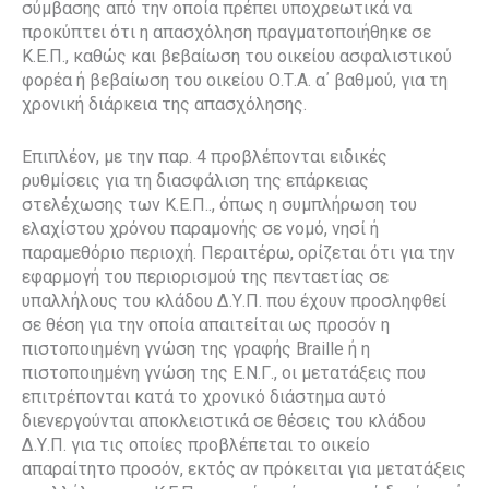
σύμβασης από την οποία πρέπει υποχρεωτικά να
προκύπτει ότι η απασχόληση πραγματοποιήθηκε σε
Κ.Ε.Π., καθώς και βεβαίωση του οικείου ασφαλιστικού
φορέα ή βεβαίωση του οικείου Ο.Τ.Α. α΄ βαθμού, για τη
χρονική διάρκεια της απασχόλησης.
Επιπλέον, με την παρ. 4 προβλέπονται ειδικές
ρυθμίσεις για τη διασφάλιση της επάρκειας
στελέχωσης των Κ.Ε.Π.., όπως η συμπλήρωση του
ελαχίστου χρόνου παραμονής σε νομό, νησί ή
παραμεθόριο περιοχή. Περαιτέρω, ορίζεται ότι για την
εφαρμογή του περιορισμού της πενταετίας σε
υπαλλήλους του κλάδου Δ.Υ.Π. που έχουν προσληφθεί
σε θέση για την οποία απαιτείται ως προσόν η
πιστοποιημένη γνώση της γραφής Braille ή η
πιστοποιημένη γνώση της Ε.Ν.Γ., οι μετατάξεις που
επιτρέπονται κατά το χρονικό διάστημα αυτό
διενεργούνται αποκλειστικά σε θέσεις του κλάδου
Δ.Υ.Π. για τις οποίες προβλέπεται το οικείο
απαραίτητο προσόν, εκτός αν πρόκειται για μετατάξεις