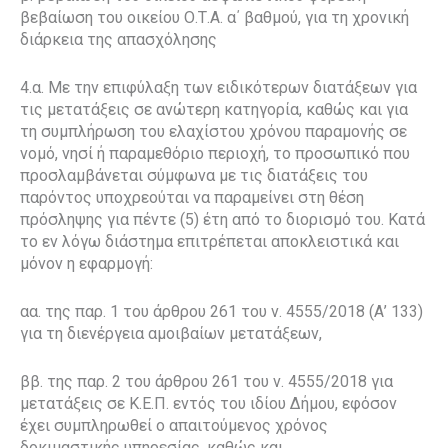
βεβαίωση του οικείου Ο.Τ.Α. α΄ βαθμού, για τη χρονική
διάρκεια της απασχόλησης
4.α. Με την επιφύλαξη των ειδικότερων διατάξεων για
τις μετατάξεις σε ανώτερη κατηγορία, καθώς και για
τη συμπλήρωση του ελαχίστου χρόνου παραμονής σε
νομό, νησί ή παραμεθόριο περιοχή, το προσωπικό που
προσλαμβάνεται σύμφωνα με τις διατάξεις του
παρόντος υποχρεούται να παραμείνει στη θέση
πρόσληψης για πέντε (5) έτη από το διορισμό του. Κατά
το εν λόγω διάστημα επιτρέπεται αποκλειστικά και
μόνον η εφαρμογή:
αα. της παρ. 1 του άρθρου 261 του ν. 4555/2018 (Α’ 133)
για τη διενέργεια αμοιβαίων μετατάξεων,
ββ. της παρ. 2 του άρθρου 261 του ν. 4555/2018 για
μετατάξεις σε Κ.Ε.Π. εντός του ιδίου Δήμου, εφόσον
έχει συμπληρωθεί ο απαιτούμενος χρόνος
δοκιμαστικής υπηρεσίας, καθώς και