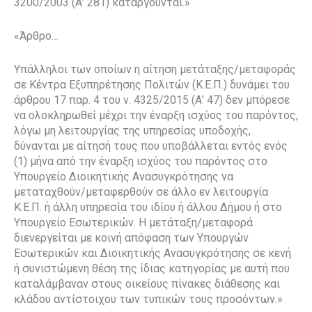
3200/2003 (Α’ 281) καταργούνται.»
«Άρθρο…
Υπάλληλοι των οποίων η αίτηση μετάταξης/μεταφοράς
σε Κέντρα Εξυπηρέτησης Πολιτών (Κ.Ε.Π.) δυνάμει του
άρθρου 17 παρ. 4 του ν. 4325/2015 (Α’ 47) δεν μπόρεσε
να ολοκληρωθεί μέχρι την έναρξη ισχύος του παρόντος,
λόγω μη λειτουργίας της υπηρεσίας υποδοχής,
δύνανται με αίτησή τους που υποβάλλεται εντός ενός
(1) μήνα από την έναρξη ισχύος του παρόντος στο
Υπουργείο Διοικητικής Ανασυγκρότησης να
μεταταχθούν/μεταφερθούν σε άλλο εν λειτουργία
Κ.Ε.Π. ή άλλη υπηρεσία του ιδίου ή άλλου Δήμου ή στο
Υπουργείο Εσωτερικών. Η μετάταξη/μεταφορά
διενεργείται με κοινή απόφαση των Υπουργών
Εσωτερικών και Διοικητικής Ανασυγκρότησης σε κενή
ή συνιστώμενη θέση της ίδιας κατηγορίας με αυτή που
καταλάμβαναν στους οικείους πίνακες διάθεσης και
κλάδου αντίστοιχου των τυπικών τους προσόντων.»