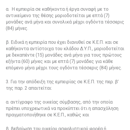
α.
Η εμπειρία σε καθήκοντα ή έργα συναφή με το
αντικείμενο της θέσης μοριοδοτείται με επτά (7)
μονάδες ανά μήνα και συνολικά μέχρι ογδόντα τέσσερις
(84) μήνες.
β. Ειδικά η εμπειρία που έχει διανυθεί σε Κ.Ε.Π. και σε
καθήκοντα αντίστοιχα του κλάδου Δ.Υ.Π., μοριοδοτείται
με δεκαπέντε (15) μονάδες ανά μήνα για τους πρώτους
εξήντα (60) μήνες και με επτά (7) μονάδες για κάθε
επόμενο μήνα μέχρι τους ογδόντα τέσσερις (84) μήνες.
3. Για την απόδειξη της εμπειρίας σε Κ.Ε.Π. της περ. β’
της παρ. 2 απαιτείται:
α. αντίγραφο της οικείας σύμβασης, από την οποία
πρέπει υποχρεωτικά να προκύπτει ότι η απασχόληση
πραγματοποιήθηκε σε Κ.Ε.Π., καθώς και
β. βεβαίωση του οικείου ασφαλιστικού φορέα ή