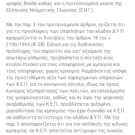
γραφής Braille καθώς και η πιστοποιημένη γνώση της
Ελληνικής Νοηματικής Γλώσσας (Ε.Ν.Γ.).
Με την παρ. 2 του προτεινόμενου άρθρου, ορίζεται ότι
για τις προσλήψεις των υπαλλήλων του κλάδου Δ.Υ.Π.
εφαρμόζονται οι διατάξεις του άρθρου 18 του ν.
2190/1994 (Α’ 28). Ειδικά για τις διαδικασίες
πρόσληψης του παρόντος και κατ’ εξαίρεση της
ανωτέρω ρύθμισης, προβλέπεται η σύνταξη ενός
ενιαίου πίνακα για τους υποψηφίους με εμπειρία και
τους υποψηφίους χωρίς εμπειρία. Λαμβάνοντας υπόψη
την προστιθέμενη αξία των παρεχόμενων υπηρεσιών
των Κ.Ε.Π. για το κοινωνικό σύνολο, ιδίως σε όρους
έγκαιρης εξυπηρέτησης των πολιτών, καταπολέμησης
της γραφειοκρατίας, καθώς και εν όψει της ψηφιακής
αναβάθμισής των Κ.Ε.Π., προβλέπεται αυξημένη
μοριοδότηση της εμπειρίας που έχει διανυθεί σε Κ.Ε.Π.
σε καθήκοντα αντίστοιχα του κλάδου Δ.Υ.Π.. Με την
παρ. 3 αποσαφηνίζεται ότι για την απόδειξη της ειδικής
εμπειρίας σε Κ.Ε.Π. απαιτείται αντίγραφο της οικείας