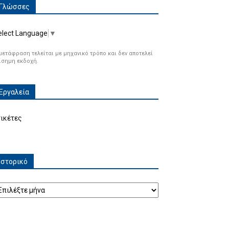
Γλώσσες
elect Language
▼
μετάφραση τελείται με μηχανικό τρόπο και δεν αποτελεί
ίσημη εκδοχή.
Εργαλεία
τικέτες
Ιστορικό
τορικό