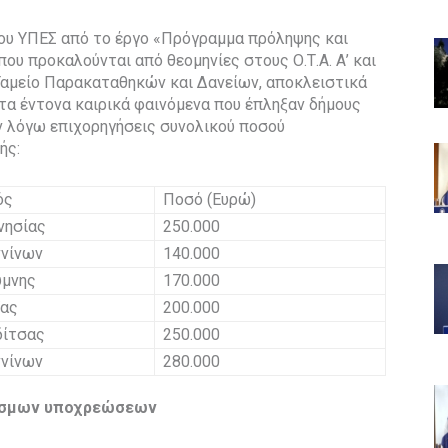
του ΥΠΕΣ από το έργο «Πρόγραμμα πρόληψης και
υ προκαλούνται από θεομηνίες στους Ο.Τ.Α. Α’ και
 Ταμείο Παρακαταθηκών και Δανείων, αποκλειστικά
τα έντονα καιρικά φαινόμενα που έπληξαν δήμους
ν λόγω επιχορηγήσεις συνολικού ποσού
ής:
ός
Ποσό (Ευρώ)
νησίας
250.000
ννίνων
140.000
ύμνης
170.000
ΐας
200.000
δίτσας
250.000
ννίνων
280.000
θεσμων υποχρεώσεων