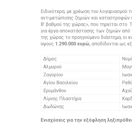
Ειδικότερα, με χρέωση του λογαριασμού 
αντιμετώπισης ζημιών και καταστροφών πο
Β’ βαθμού της χώρας», που τηρείται στο
για έργα αποκατάστασης των ζημιών από 
της χώρας το προηγούμενο διάστημα, οι ε
ύψους
1.290.000
ευρώ,
αποδίδονται ως εξ
Δήμος
Νομ
Αλμυρού
Μαγ
Ζαγορίου
Ιωα
Αγίου Βασιλείου
Ρεθ
Ερυμάνθου
Αχα
Λίμνης Πλαστήρα
Καρ
Δωδώνης
Ιωα
Ενισχύσεις για την εξόφληση ληξιπρό