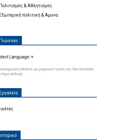
Πολιτισμός & Αθλητισμός
Εξωτερική πολιτική & Άμυνα
Γλώσσες
elect Language
▼
μετάφραση τελείται με μηχανικό τρόπο και δεν αποτελεί
ίσημη εκδοχή.
Εργαλεία
τικέτες
Ιστορικό