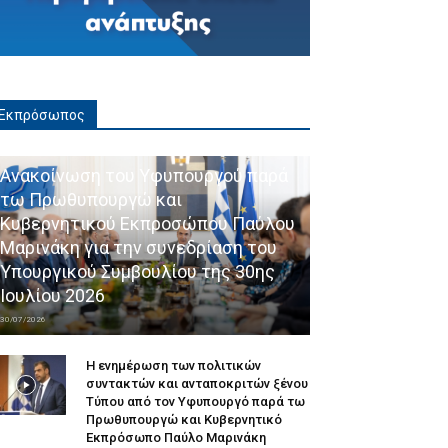
Εκπρόσωπος
Ανακοίνωση του Υφυπουργού παρά
τω Πρωθυπουργώ και
Κυβερνητικού Εκπροσώπου Παύλου
Μαρινάκη για την συνεδρίαση του
Υπουργικού Συμβουλίου της 30ης
Ιουλίου 2026
30/07/2026
Η ενημέρωση των πολιτικών
συντακτών και ανταποκριτών ξένου
Τύπου από τον Υφυπουργό παρά τω
Πρωθυπουργώ και Κυβερνητικό
Εκπρόσωπο Παύλο Μαρινάκη