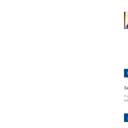
S
Η 
επ