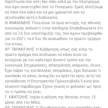
περίπτωση που κάτι δεν πάει καλά με την πλατφόρμα
που έχει αναπτυχθεί από το Υπουργείο. Εμείς ελπίζουμε
να πάνε όλα καλά και να μην χρειαστεί καν να
αξιοποιηθεί αυτή η διαδικασία.
Ν. ΑΝΑΝΙΑΔΗΣ: Ποια είναι τα όρια αντοχής της εθνικής
οικονομίας απέναντι στην πανδημία; Επιβεβαιώνετε ότι
από τα 7,5 δισ. υποστήριξής της, που έχουν προβλεφθεί
για το 2021, τα 6 δισ. θα αναλωθούν το πρώτο τρίμηνο
του έτους;
ΧΡ. ΤΑΡΑΝΤΙΛΗΣ: Η Κυβέρνηση, όπως σας είπα, το
πρώτο πράγμα που επιδιώκει να κάνει είναι να
ενισχύσει με τον καλύτερο δυνατό τρόπο και την
οικονομία: Επιχειρήσεις, απασχόληση, ανέργους, όλους.
Έχει πάρει τις κατάλληλες αποφάσεις, έχει δηλώσει τι
σκοπεύει να κάνει, συνεχίζει να πράττει προς αυτή την
κατεύθυνση. Η Επιστρεπτέα Προκαταβολή 5 είναι ένα
κλασικό παράδειγμα. Έχουν γνώση οι φύλακες ως προς
το τι πρέπει να γίνει.
Γ. ΚΑΝΤΕΛΗΣ: Ισχύει η αύξηση της θητείας στους 12
μήνες από τον Μάιο;
ΧΡ. ΤΑΡΑΝΤΙΛΗΣ: Ο Πρωθυπουργός στο παρελθόν έχει