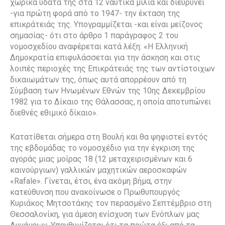
χωρικά ύδατά της στα 12 ναυτικά μίλια και διευρύνει
-για πρώτη φορά από το 1947- την έκταση της
επικράτειάς της. Υπογραμμίζεται -και είναι μείζονος
σημασίας- ότι στο άρθρο 1 παράγραφος 2 του
νομοσχεδίου αναφέρεται κατά λέξη: «Η Ελληνική
Δημοκρατία επιφυλάσσεται για την άσκηση και στις
λοιπές περιοχές της Επικράτειάς της των αντίστοιχων
δικαιωμάτων της, όπως αυτά απορρέουν από τη
Σύμβαση των Ηνωμένων Εθνών της 10ης Δεκεμβρίου
1982 για το Δίκαιο της Θάλασσας, η οποία αποτυπώνει
διεθνές εθιμικό δίκαιο».
Κατατίθεται σήμερα στη Βουλή και θα ψηφιστεί εντός
της εβδομάδας το νομοσχέδιο για την έγκριση της
αγοράς μιας μοίρας 18 (12 μεταχειρισμένων και 6
καινούργιων) γαλλικών μαχητικών αεροσκαφών
«Rafale». Γίνεται, έτσι, ένα ακόμη βήμα, στην
κατεύθυνση που ανακοίνωσε ο Πρωθυπουργός
Κυριάκος Μητσοτάκης τον περασμένο Σεπτέμβριο στη
Θεσσαλονίκη, για άμεση ενίσχυση των Ενόπλων μας