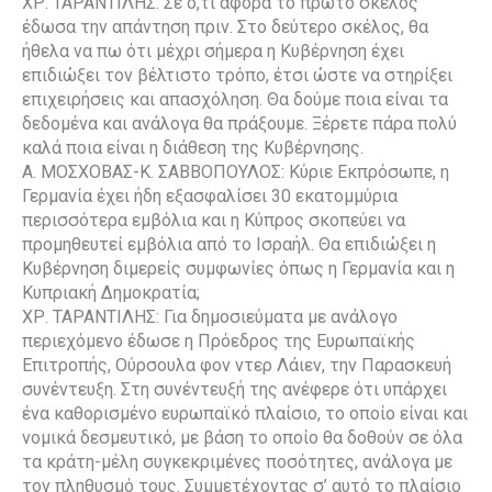
ΧΡ. ΤΑΡΑΝΤΙΛΗΣ: Σε ό,τι αφορά το πρώτο σκέλος
έδωσα την απάντηση πριν. Στο δεύτερο σκέλος, θα
ήθελα να πω ότι μέχρι σήμερα η Κυβέρνηση έχει
επιδιώξει τον βέλτιστο τρόπο, έτσι ώστε να στηρίξει
επιχειρήσεις και απασχόληση. Θα δούμε ποια είναι τα
δεδομένα και ανάλογα θα πράξουμε. Ξέρετε πάρα πολύ
καλά ποια είναι η διάθεση της Κυβέρνησης.
Α. ΜΟΣΧΟΒΑΣ-Κ. ΣΑΒΒΟΠΟΥΛΟΣ: Κύριε Εκπρόσωπε, η
Γερμανία έχει ήδη εξασφαλίσει 30 εκατομμύρια
περισσότερα εμβόλια και η Κύπρος σκοπεύει να
προμηθευτεί εμβόλια από το Ισραήλ. Θα επιδιώξει η
Κυβέρνηση διμερείς συμφωνίες όπως η Γερμανία και η
Κυπριακή Δημοκρατία;
ΧΡ. ΤΑΡΑΝΤΙΛΗΣ: Για δημοσιεύματα με ανάλογο
περιεχόμενο έδωσε η Πρόεδρος της Ευρωπαϊκής
Επιτροπής, Ούρσουλα φον ντερ Λάιεν, την Παρασκευή
συνέντευξη. Στη συνέντευξή της ανέφερε ότι υπάρχει
ένα καθορισμένο ευρωπαϊκό πλαίσιο, το οποίο είναι και
νομικά δεσμευτικό, με βάση το οποίο θα δοθούν σε όλα
τα κράτη-μέλη συγκεκριμένες ποσότητες, ανάλογα με
τον πληθυσμό τους. Συμμετέχοντας σ’ αυτό το πλαίσιο