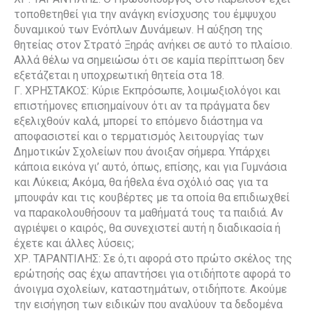
τοποθετηθεί για την ανάγκη ενίσχυσης του έμψυχου
δυναμικού των Ενόπλων Δυνάμεων. Η αύξηση της
θητείας στον Στρατό Ξηράς ανήκει σε αυτό το πλαίσιο.
Αλλά θέλω να σημειώσω ότι σε καμία περίπτωση δεν
εξετάζεται η υποχρεωτική θητεία στα 18.
Γ. ΧΡΗΣΤΑΚΟΣ: Κύριε Εκπρόσωπε, λοιμωξιολόγοι και
επιστήμονες επισημαίνουν ότι αν τα πράγματα δεν
εξελιχθούν καλά, μπορεί το επόμενο διάστημα να
αποφασιστεί και ο τερματισμός λειτουργίας των
Δημοτικών Σχολείων που άνοιξαν σήμερα. Υπάρχει
κάποια εικόνα γι’ αυτό, όπως, επίσης, και για Γυμνάσια
και Λύκεια; Ακόμα, θα ήθελα ένα σχόλιό σας για τα
μπουφάν και τις κουβέρτες με τα οποία θα επιδιωχθεί
να παρακολουθήσουν τα μαθήματά τους τα παιδιά. Αν
αγριέψει ο καιρός, θα συνεχιστεί αυτή η διαδικασία ή
έχετε και άλλες λύσεις;
ΧΡ. ΤΑΡΑΝΤΙΛΗΣ: Σε ό,τι αφορά στο πρώτο σκέλος της
ερώτησής σας έχω απαντήσει για οτιδήποτε αφορά το
άνοιγμα σχολείων, καταστημάτων, οτιδήποτε. Ακούμε
την εισήγηση των ειδικών που αναλύουν τα δεδομένα