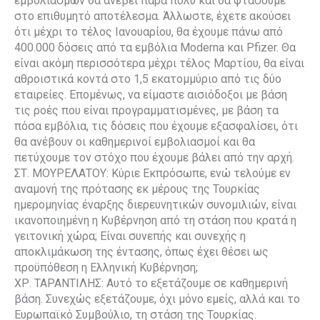
εμβολιασμών θα ανέβει πάρα πολύ και θα φτάσουμε
στο επιθυμητό αποτέλεσμα. Άλλωστε, έχετε ακούσει
ότι μέχρι το τέλος Ιανουαρίου, θα έχουμε πάνω από
400.000 δόσεις από τα εμβόλια Moderna και Pfizer. Θα
είναι ακόμη περισσότερα μέχρι τέλος Μαρτίου, θα είναι
αθροιστικά κοντά στο 1,5 εκατομμύριο από τις δύο
εταιρείες. Επομένως, να είμαστε αισιόδοξοι με βάση
τις ροές που είναι προγραμματισμένες, με βάση τα
πόσα εμβόλια, τις δόσεις που έχουμε εξασφαλίσει, ότι
θα ανέβουν οι καθημερινοί εμβολιασμοί και θα
πετύχουμε τον στόχο που έχουμε βάλει από την αρχή.
ΣΤ. ΜΟΥΡΕΛΑΤΟΥ: Κύριε Εκπρόσωπε, ενώ τελούμε εν
αναμονή της πρότασης εκ μέρους της Τουρκίας
ημερομηνίας έναρξης διερευνητικών συνομιλιών, είναι
ικανοποιημένη η Κυβέρνηση από τη στάση που κρατά η
γειτονική χώρα; Είναι συνεπής και συνεχής η
αποκλιμάκωση της έντασης, όπως έχει θέσει ως
προϋπόθεση η Ελληνική Κυβέρνηση;
ΧΡ. ΤΑΡΑΝΤΙΛΗΣ: Αυτό το εξετάζουμε σε καθημερινή
βάση. Συνεχώς εξετάζουμε, όχι μόνο εμείς, αλλά και το
Ευρωπαϊκό Συμβούλιο, τη στάση της Τουρκίας.