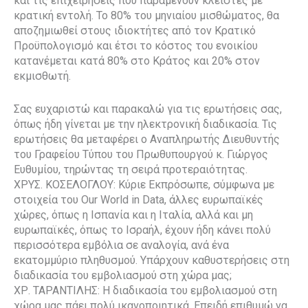
και τις επιχειρήσεις που παραμένουν κλειστές με
κρατική εντολή. Το 80% του μηνιαίου μισθώματος, θα
αποζημιωθεί στους ιδιοκτήτες από τον Κρατικό
Προϋπολογισμό και έτσι το κόστος του ενοικίου
κατανέμεται κατά 80% στο Κράτος και 20% στον
εκμισθωτή.
Σας ευχαριστώ και παρακαλώ για τις ερωτήσεις σας,
όπως ήδη γίνεται με την ηλεκτρονική διαδικασία. Τις
ερωτήσεις θα μεταφέρει ο Αναπληρωτής Διευθυντής
του Γραφείου Τύπου του Πρωθυπουργού κ. Γιώργος
Ευθυμίου, τηρώντας τη σειρά προτεραιότητας.
ΧΡΥΣ. ΚΟΣΕΛΟΓΛΟΥ: Κύριε Εκπρόσωπε, σύμφωνα με
στοιχεία του Our World in Data, άλλες ευρωπαϊκές
χώρες, όπως η Ισπανία και η Ιταλία, αλλά και μη
ευρωπαϊκές, όπως το Ισραήλ, έχουν ήδη κάνει πολύ
περισσότερα εμβόλια σε αναλογία, ανά ένα
εκατομμύριο πληθυσμού. Υπάρχουν καθυστερήσεις στη
διαδικασία του εμβολιασμού στη χώρα μας;
ΧΡ. ΤΑΡΑΝΤΙΛΗΣ: Η διαδικασία του εμβολιασμού στη
χώρα μας πάει πολύ ικανοποιητικά. Επειδή επιθυμώ να