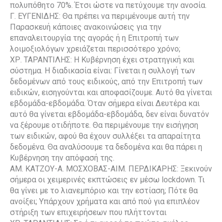
πολυπόθητο 70%. Έτσι ώστε να πετύχουμε την ανοσία.
Γ. ΕΥΓΕΝΙΔΗΣ: Θα πρέπει να περιμένουμε αυτή την
Παρασκευή κάποιες ανακοινώσεις για την
επαναλειτουργία της αγοράς ή η Επιτροπή των
λοιμοξιολόγων χρειάζεται περισσότερο χρόνο;
ΧΡ. ΤΑΡΑΝΤΙΛΗΣ: Η Κυβέρνηση έχει στρατηγική και
σύστημα. Η διαδικασία είναι: Γίνεται η συλλογή των
δεδομένων από τους ειδικούς, από την Επιτροπή των
ειδικών, εισηγούνται και αποφασίζουμε. Αυτό θα γίνεται
εβδομάδα-εβδομάδα. Όταν σήμερα είναι Δευτέρα και
αυτό θα γίνεται εβδομάδα-εβδομάδα, δεν είναι δυνατόν
να ξέρουμε οτιδήποτε. Θα περιμένουμε την εισήγηση
των ειδικών, αφού θα έχουν συλλέξει τα απαραίτητα
δεδομένα. Θα αναλύσουμε τα δεδομένα και θα πάρει η
Κυβέρνηση την απόφασή της.
ΑΜ. ΚΑΤΖΟΥ-Α. ΜΟΣΧΟΒΑΣ-ΑΙΜ. ΠΕΡΔΙΚΑΡΗΣ: Ξεκινούν
σήμερα οι χειμερινές εκπτώσεις εν μέσω lockdown. Τι
θα γίνει με το λιανεμπόριο και την εστίαση; Πότε θα
ανοίξει; Υπάρχουν χρήματα και από πού για επιπλέον
στήριξη των επιχειρήσεων που πλήττονται