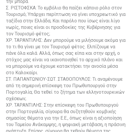
την μπόρα.
Σ. ΡΙΣΤΟΦΣΚΑ: Το εμβόλιο θα παίξει κάποιο ρόλο στον
Τουρισμό; Υπάρχει περίπτωση να γίνει υποχρεωτικό για
ταξίδια στην Ελλάδα; Και παρόλο που ίσως είναι λίγο
νωρίς, ποιες είναι οι προσδοκίες της Κυβέρνησης για
τον Τουρισμό φέτος;
ΧΡ. ΤΑΡΑΝΤΙΛΗΣ: Δεν μπορούμε να μιλήσουμε ακόμα για
το τι θα γίνει με τον Τουρισμό φέτος. Ελπίζουμε να
πάνε όλα καλά. Αλλά, όπως σας είπα και στην αρχή, ο
στόχος μας είναι να ικανοποιηθεί το αρχικό πλάνο και
να μπορούμε να έχουμε κατακτήσει την ανοσία μέσα
στο Καλοκαίρι.
ΣΤ. ΠΑΠΑΝΤΩΝΙΟΥ-ΣΩΤ. ΣΤΑΘΟΠΟΥΛΟΣ: Τι αναμένουμε
από τη σημερινή επίσκεψη του Πρωθυπουργού στην
Πορτογαλία; Θα τεθεί το ζήτημα των ελληνοτουρκικών
σχέσεων;
ΧΡ. ΤΑΡΑΝΤΙΛΗΣ: Στην επίσκεψη του Πρωθυπουργού
στην Πορτογαλία, σίγουρα θα συζητηθούν κομβικής
σημασίας θέματα για την Ε.Ε., όπως είναι η αξιοποίηση
του Ταμείου Ανάκαμψης, η ψηφιακή μετάβαση, η πράσινη
ανάπτυξη. Επίσης, σίγουρα θα τεθούν θέματα της