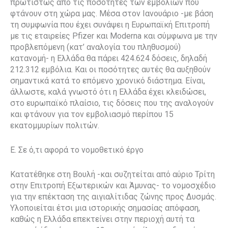
πρωτίστως από τις ποσότητες των εμβολίων που
φτάνουν στη χώρα μας. Μέσα στον Ιανουάριο -με βάση
τη συμφωνία που έχει συνάψει η Ευρωπαϊκή Επιτροπή
με τις εταιρείες Pfizer και Moderna και σύμφωνα με την
προβλεπόμενη (κατ’ αναλογία του πληθυσμού)
κατανομή- η Ελλάδα θα πάρει 424.624 δόσεις, δηλαδή
212.312 εμβόλια. Και οι ποσότητες αυτές θα αυξηθούν
σημαντικά κατά το επόμενο χρονικό διάστημα. Είναι,
άλλωστε, καλά γνωστό ότι η Ελλάδα έχει κλειδώσει,
στο ευρωπαϊκό πλαίσιο, τις δόσεις που της αναλογούν
και φτάνουν για τον εμβολιασμό περίπου 15
εκατομμυρίων πολιτών.
Ε. Σε ό,τι αφορά το νομοθετικό έργο
Κατατέθηκε στη Βουλή -και συζητείται από αύριο Τρίτη
στην Επιτροπή Εξωτερικών και Άμυνας- το νομοσχέδιο
για την επέκταση της αιγιαλίτιδας ζώνης προς Δυσμάς.
Υλοποιείται έτσι μια ιστορικής σημασίας απόφαση,
καθώς η Ελλάδα επεκτείνει στην περιοχή αυτή τα