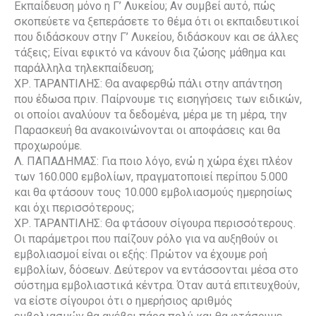
Εκπαίδευση μόνο η Γ’ Λυκείου; Αν συμβεί αυτό, πώς
σκοπεύετε να ξεπεράσετε το θέμα ότι οι εκπαιδευτικοί
που διδάσκουν στην Γ’ Λυκείου, διδάσκουν και σε άλλες
τάξεις; Είναι εφικτό να κάνουν δια ζώσης μάθημα και
παράλληλα τηλεκπαίδευση;
ΧΡ. ΤΑΡΑΝΤΙΛΗΣ: Θα αναφερθώ πάλι στην απάντηση
που έδωσα πριν. Παίρνουμε τις εισηγήσεις των ειδικών,
οι οποίοι αναλύουν τα δεδομένα, μέρα με τη μέρα, την
Παρασκευή θα ανακοινώνονται οι αποφάσεις και θα
προχωρούμε.
Λ. ΠΑΠΑΔΗΜΑΣ: Για ποιο λόγο, ενώ η χώρα έχει πλέον
των 160.000 εμβολίων, πραγματοποιεί περίπου 5.000
και θα φτάσουν τους 10.000 εμβολιασμούς ημερησίως
και όχι περισσότερους;
ΧΡ. ΤΑΡΑΝΤΙΛΗΣ: Θα φτάσουν σίγουρα περισσότερους.
Οι παράμετροι που παίζουν ρόλο για να αυξηθούν οι
εμβολιασμοί είναι οι εξής: Πρώτον να έχουμε ροή
εμβολίων, δόσεων. Δεύτερον να εντάσσονται μέσα στο
σύστημα εμβολιαστικά κέντρα. Όταν αυτά επιτευχθούν,
να είστε σίγουροι ότι ο ημερήσιος αριθμός