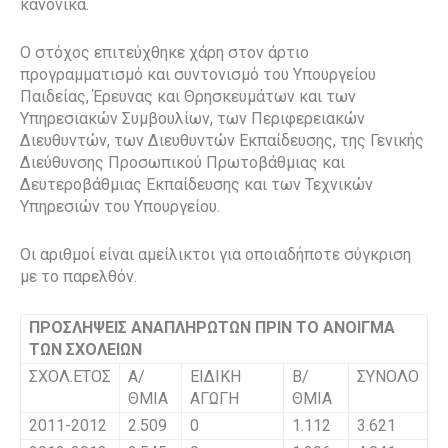
κανονικά.
Ο στόχος επιτεύχθηκε χάρη στον άρτιο
προγραμματισμό και συντονισμό του Υπουργείου
Παιδείας, Έρευνας και Θρησκευμάτων και των
Υπηρεσιακών Συμβουλίων, των Περιφερειακών
Διευθυντών, των Διευθυντών Εκπαίδευσης, της Γενικής
Διεύθυνσης Προσωπικού Πρωτοβάθμιας και
Δευτεροβάθμιας Εκπαίδευσης και των Τεχνικών
Υπηρεσιών του Υπουργείου.
Οι αριθμοί είναι αμείλικτοι για οποιαδήποτε σύγκριση
με το παρελθόν.
ΠΡΟΣΛΗΨΕΙΣ ΑΝΑΠΛΗΡΩΤΩΝ ΠΡΙΝ ΤΟ ΑΝΟΙΓΜΑ
ΤΩΝ ΣΧΟΛΕΙΩΝ
ΣΧΟΛ.ΕΤΟΣ
Α/
ΕΙΔΙΚΗ
Β/
ΣΥΝΟΛΟ
ΘΜΙΑ
ΑΓΩΓΗ
ΘΜΙΑ
2011-2012
2.509
0
1.112
3.621