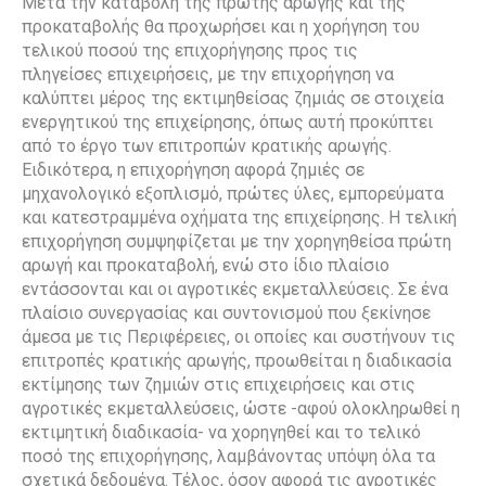
Μετά την καταβολή της πρώτης αρωγής και της
προκαταβολής θα προχωρήσει και η χορήγηση του
τελικού ποσού της επιχορήγησης προς τις
πληγείσες
επιχειρήσεις, με την επιχορήγηση να
καλύπτει μέρος της εκτιμηθείσας ζημιάς σε στοιχεία
ενεργητικού της επιχείρησης, όπως αυτή προκύπτει
από το έργο των επιτροπών κρατικής αρωγής.
Ειδικότερα, η επιχορήγηση αφορά ζημιές σε
μηχανολογικό εξοπλισμό, πρώτες ύλες, εμπορεύματα
και κατεστραμμένα οχήματα της επιχείρησης. Η τελική
επιχορήγηση συμψηφίζεται με την χορηγηθείσα πρώτη
αρωγή και προκαταβολή, ενώ στο ίδιο πλαίσιο
εντάσσονται και οι αγροτικές εκμεταλλεύσεις. Σε ένα
πλαίσιο συνεργασίας και συντονισμού που ξεκίνησε
άμεσα με τις Περιφέρειες, οι οποίες και συστήνουν τις
επιτροπές κρατικής αρωγής, προωθείται η διαδικασία
εκτίμησης των ζημιών στις επιχειρήσεις και στις
αγροτικές εκμεταλλεύσεις, ώστε -αφού ολοκληρωθεί η
εκτιμητική διαδικασία- να χορηγηθεί και το τελικό
ποσό της επιχορήγησης, λαμβάνοντας υπόψη όλα τα
σχετικά δεδομένα. Τέλος, όσον αφορά τις αγροτικές