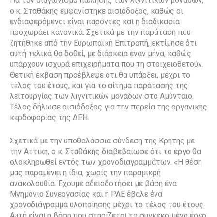
Για τον διαγωνισμό πώλησης των λιγνιτικών μονάδων,
ο κ. Σταθάκης εμφανίστηκε αισιόδοξος, καθώς οι
ενδιαφερόμενοι είναι παρόντες και η διαδικασία
προχωράει κανονικά. Σχετικά με την παράταση που
ζητήθηκε από την Ευρωπαϊκή Επιτροπή, εκτίμησε ότι
αυτή τελικά θα δοθεί, με διάρκεια έναν μήνα, καθώς
υπάρχουν ισχυρά επιχειρήματα που τη στοιχειοθετούν.
Θετική έκβαση προέβλεψε ότι θα υπάρξει, μέχρι το
τέλος του έτους, και για το αίτημα παράτασης της
λειτουργίας των λιγνιτικών μονάδων στο Αμύνταιο.
Τέλος δήλωσε αισιόδοξος για την πορεία της οργανικής
κερδοφορίας της ΔΕΗ.
Σχετικά με την υποθαλάσσια σύνδεση της Κρήτης με
την Αττική, ο κ. Σταθάκης διαβεβαίωσε ότι το έργο θα
ολοκληρωθεί εντός των χρονοδιαγραμμάτων. «Η θέση
μας παραμένει η ίδια, χωρίς την παραμικρή
ανακολουθία. Έχουμε αδειοδοτήσει με βάση ένα
Μνημόνιο Συνεργασίας και η ΡΑΕ έβαλε ένα
χρονοδιάγραμμα υλοποίησης μέχρι το τέλος του έτους.
Αυτή είναι η βάση που στηρίζεται το συγκεκριμένο έργο