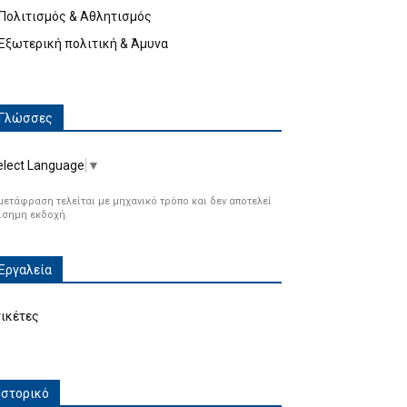
Πολιτισμός & Αθλητισμός
Εξωτερική πολιτική & Άμυνα
Γλώσσες
elect Language
▼
μετάφραση τελείται με μηχανικό τρόπο και δεν αποτελεί
ίσημη εκδοχή.
Εργαλεία
τικέτες
Ιστορικό