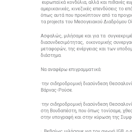
ευρωπαϊκά κονδύλια, αλλά και πιθανές ευ
αμερικανικές, κινεζικές επενδύσεις το ε
όπως αυτά που προκύπτουν από τα προγρ
τα projects του Μεσογειακού Διαδρόμου Ο
Ασφαλώς, μιλήσαμε και για τα συγκεκριμέ
διασυνδεσιμότητας, οικονομικής συνεργα
μεταφορών, της ενέργειας και των υποδομ
διάστημα.
Να αναφέρω επιγραμματικά:
·την σιδηροδρομική διασύνδεση Θεσσαλο
Βάρνας-Ρούσε.
·την σιδηροδρομική διασύνδεση Θεσσαλονί
στη Βουδαπέστη, που όπως τονίσαμε, χθες
στην υπογραφή και στην κύρωση της Συμ
· Βεβαίως μιλήσαμε για τον αγωγό IGB, ο 