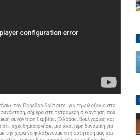
στήσω τον Πρόεδρο Βούτσιτς για τη φιλοξενία στο
ή συνάντηση, σήμερα στη τετραμερή συνάντηση, που
αμερή συνάντηση Σερβίας, Ελλάδας, Βουλγαρίας και
τι έχει δημιουργήσει μια ιδιαίτερη δυναμική για
υμε την χαρά να φιλοξενούμε στη συζήτηση μας και
ικεφαλής των ποδοσφαιρικών Ομοσπονδιών, θα