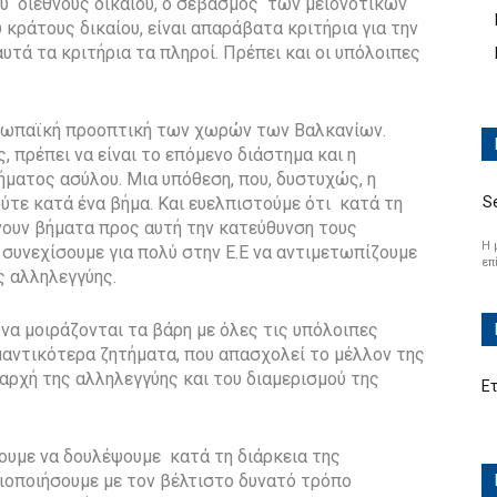
υ διεθνούς δικαίου, ο σεβασμός των μειονοτικών
κράτους δικαίου, είναι απαράβατα κριτήρια για την
αυτά τα κριτήρια τα πληροί. Πρέπει και οι υπόλοιπες
ευρωπαϊκή προοπτική των χωρών των Βαλκανίων.
 πρέπει να είναι το επόμενο διάστημα και η
ματος ασύλου. Μια υπόθεση, που, δυστυχώς, η
τε κατά ένα βήμα. Και ευελπιστούμε ότι κατά τη
S
νουν βήματα προς αυτή την κατεύθυνση τους
Η 
 συνεχίσουμε για πολύ στην Ε.Ε να αντιμετωπίζουμε
επ
ς αλληλεγγύης.
να μοιράζονται τα βάρη με όλες τις υπόλοιπες
ημαντικότερα ζητήματα, που απασχολεί το μέλλον της
αρχή της αλληλεγγύης και του διαμερισμού της
Ε
ουμε να δουλέψουμε κατά τη διάρκεια της
ιοποιήσουμε με τον βέλτιστο δυνατό τρόπο