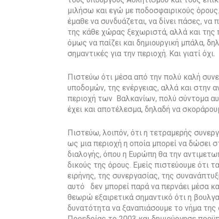
μιλήσω και εγώ με ποδοσφαιρικούς όρους.
έμαθε να συνδυάζεται, να δίνει πάσες, να
της κάθε χώρας ξεχωριστά, αλλά και της πε
όμως να παίζει και δημιουργική μπάλα, δηλ
σημαντικές για την περιοχή. Και γιατί όχι.
Πιστεύω ότι μέσα από την πολύ καλή συνε
υποδομών, της ενέργειας, αλλά και στην 
περιοχή των Βαλκανίων, πολύ σύντομα αυτό
έχει και αποτέλεσμα, δηλαδή να σκοράρου
Πιστεύω, λοιπόν, ότι η τετραμερής συνεργ
ως μια περιοχή η οποία μπορεί να δώσει σ
διαλογής, όπου η Ευρώπη θα την αντιμετω
δικούς της όρους. Εμείς πιστεύουμε ότι τ
ειρήνης, της συνεργασίας, της συνανάπτυξ
αυτό δεν μπορεί παρά να περνάει μέσα κα
θεωρώ εξαιρετικά σημαντικό ότι η βουλγα
δυνατότητα να ξαναπιάσουμε το νήμα της 
Προεδρίας το 2003 και δημιούργησε προϋ