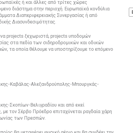
ρωπαϊκές ή και άλλες από τρίτες χώρες
Ισ
πόμενο διάστημα στην περιοχή. Ευρωπαϊκά κονδύλια
άμματα Διαπεριφερειακής Συνεργασίας ή από
δικής Διασυνδεσιμότητας.
να projects ξεχωριστά, projects υποδομών
σίας στα πεδία των σιδηροδρομικών και οδικών
ών, τα οποία θέλουμε να υποστηρίξουμε το επόμενο
νίκης-Καβάλας-Αλεξανδρούπολης-Μπουργκάς-
κης-Σκοπίων-Βελιγραδίου και από εκεί
, με τον Σέρβο Πρόεδρο επιταχύνεται ραγδαία χάρη
φωνίας των Πρεσπών.
οποίος θα μεταφέρει φυσικό αέριο και θα συνδέει την