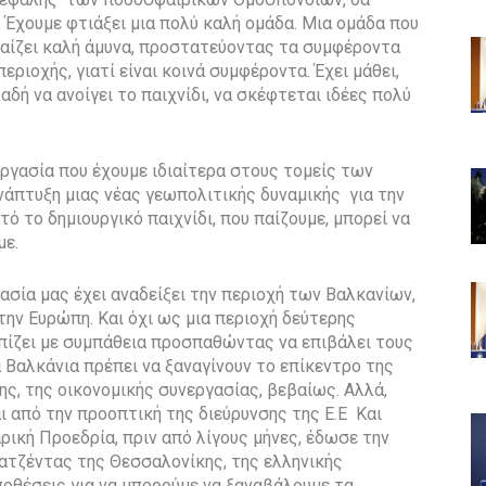
 Έχουμε φτιάξει μια πολύ καλή ομάδα. Μια ομάδα που
 παίζει καλή άμυνα, προστατεύοντας τα συμφέροντα
ριοχής, γιατί είναι κοινά συμφέροντα. Έχει μάθει,
αδή να ανοίγει το παιχνίδι, να σκέφτεται ιδέες πολύ
ργασία που έχουμε ιδιαίτερα στους τομείς των
ανάπτυξη μιας νέας γεωπολιτικής δυναμικής για την
 το δημιουργικό παιχνίδι, που παίζουμε, μπορεί να
με.
ασία μας έχει αναδείξει την περιοχή των Βαλκανίων,
την Ευρώπη. Και όχι ως μια περιοχή δεύτερης
πίζει με συμπάθεια προσπαθώντας να επιβάλει τους
α Βαλκάνια πρέπει να ξαναγίνουν το επίκεντρο της
ης, της οικονομικής συνεργασίας, βεβαίως. Αλλά,
ι από την προοπτική της διεύρυνσης της Ε.Ε Και
ρική Προεδρία, πριν από λίγους μήνες, έδωσε την
ατζέντας της Θεσσαλονίκης, της ελληνικής
ποθέσεις για να μπορούμε να ξαναβάλουμε τα