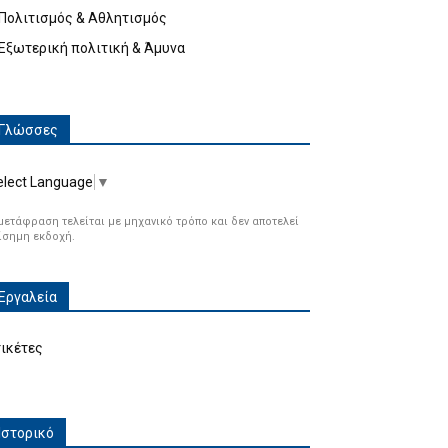
Πολιτισμός & Αθλητισμός
Εξωτερική πολιτική & Άμυνα
Γλώσσες
elect Language
▼
μετάφραση τελείται με μηχανικό τρόπο και δεν αποτελεί
ίσημη εκδοχή.
Εργαλεία
τικέτες
Ιστορικό