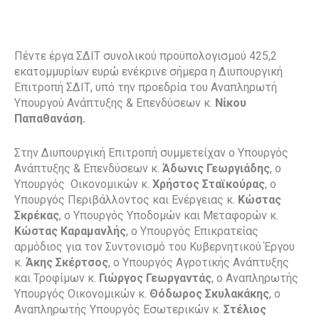
Πέντε έργα ΣΔΙΤ συνολικού προϋπολογισμού 425,2
εκατομμυρίων ευρώ ενέκρινε σήμερα η Διυπουργική
Επιτροπή ΣΔΙΤ, υπό την προεδρία του Αναπληρωτή
Υπουργού Ανάπτυξης & Επενδύσεων κ.
Νίκου
Παπαθανάση.
Στην Διυπουργική Επιτροπή συμμετείχαν ο Υπουργός
Ανάπτυξης & Επενδύσεων κ.
Άδωνις Γεωργιάδης
, ο
Υπουργός Οικονομικών κ.
Χρήστος Σταϊκούρας
, ο
Υπουργός Περιβάλλοντος και Ενέργειας κ.
Κώστας
Σκρέκας
, ο Υπουργός Υποδομών και Μεταφορών κ.
Κώστας Καραμανλής
, o Υπουργός Επικρατείας
αρμόδιος για τον Συντονισμό του Κυβερνητικού Έργου
κ.
Άκης Σκέρτσος
, ο Υπουργός Αγροτικής Ανάπτυξης
και Τροφίμων κ.
Γιώργος Γεωργαντάς
, ο Αναπληρωτής
Υπουργός Οικονομικών κ.
Θόδωρος Σκυλακάκης
, ο
Αναπληρωτής Υπουργός Εσωτερικών κ.
Στέλιος