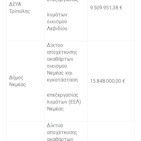
ΔΕΥΑ
9.509.951,38 €
Τρίπολης
λυμάτων
οικισμού
Λεβιδίου
Δίκτυο
αποχέτευσης
ακαθάρτων
οικισμού
Νεμέας και
Δήμος
εγκατάσταση
15.848.000,00 €
Νεμέας
επεξεργασίας
λυμάτων (ΕΕΛ)
Νεμέας
Δίκτυα
αποχέτευσης
ακαθάρτων