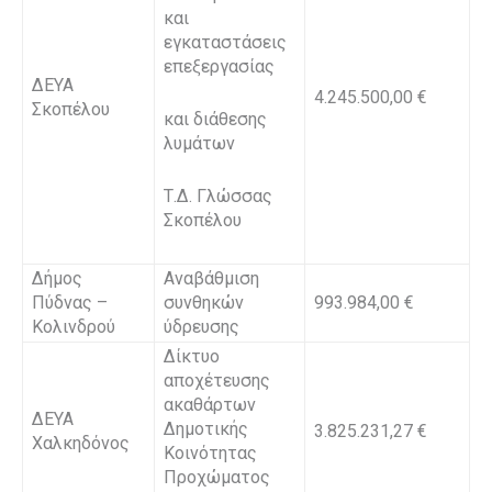
και
εγκαταστάσεις
επεξεργασίας
ΔΕΥΑ
4.245.500,00 €
Σκοπέλου
και διάθεσης
λυμάτων
Τ.Δ. Γλώσσας
Σκοπέλου
Δήμος
Αναβάθμιση
Πύδνας –
συνθηκών
993.984,00 €
Κολινδρού
ύδρευσης
Δίκτυο
αποχέτευσης
ακαθάρτων
ΔΕΥΑ
Δημοτικής
3.825.231,27 €
Χαλκηδόνος
Κοινότητας
Προχώματος