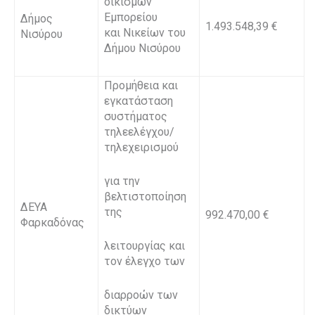
οικισμών
Εμπορείου
Δήμος
1.493.548,39 €
και Νικείων του
Νισύρου
Δήμου Νισύρου
Προμήθεια και
εγκατάσταση
συστήματος
τηλεελέγχου/
τηλεχειρισμού
για την
βελτιστοποίηση
ΔΕΥΑ
της
992.470,00 €
Φαρκαδόνας
λειτουργίας και
τον έλεγχο των
διαρροών των
δικτύων