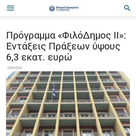
Πρόγραμμα «ΦιλόΔημος II»:
Εντάξεις Πράξεων ύψους
6,3 εκατ. ευρώ
15/05/2018