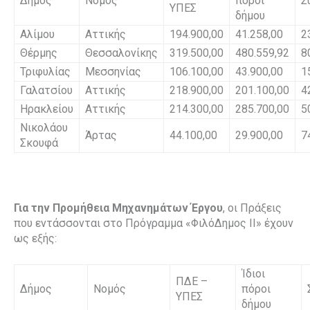
Δήμος
Νομός
πόροι
Σ
ΥΠΕΣ
δήμου
Αλίμου
Αττικής
194.900,00
41.258,00
2
Θέρμης
Θεσσαλονίκης
319.500,00
480.559,92
8
Τριφυλίας
Μεσσηνίας
106.100,00
43.900,00
1
Γαλατσίου
Αττικής
218.900,00
201.100,00
4
Ηρακλείου
Αττικής
214.300,00
285.700,00
5
Νικολάου
Άρτας
44.100,00
29.900,00
7
Σκουφά
Για την Προμήθεια Μηχανημάτων Έργου
, οι Πράξεις
που εντάσσονται στο Πρόγραμμα «ΦιλόΔημος ΙΙ» έχουν
ως εξής:
Ίδιοι
ΠΔΕ –
Δήμος
Νομός
πόροι
ΥΠΕΣ
δήμου