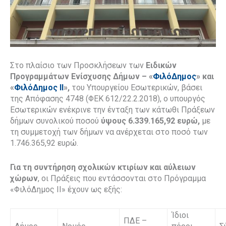
Στο πλαίσιο των Προσκλήσεων των
Ειδικών
Προγραμμάτων Ενίσχυσης Δήμων
– «
ΦιλόΔημος
» και
«
ΦιλόΔημος ΙΙ
»,
του Υπουργείου Εσωτερικών, βάσει
της Απόφασης 4748 (ΦΕΚ 612/22.2.2018), ο υπουργός
Εσωτερικών ενέκρινε την ένταξη των κάτωθι Πράξεων
δήμων συνολικού ποσού
ύψους 6.339.165,92 ευρώ,
με
τη συμμετοχή των δήμων να ανέρχεται στο ποσό των
1.746.365,92 ευρώ.
Για τη συντήρηση σχολικών κτιρίων και αύλειων
χώρων
, οι Πράξεις που εντάσσονται στο Πρόγραμμα
«ΦιλόΔημος ΙΙ» έχουν ως εξής:
Ίδιοι
ΠΔΕ –