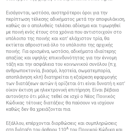
Εισάγονται, ωστόσο, αυστηρότεροι όροι για την
περίπτωση τέλεσης αδικήματος μετά την αποφυλάκιση,
καθώς αν ο απολυθείς τελέσει αδίκημα και τιμωρηθεί
με ποινή ενός έτους στα χρόνια που αντιστοιχούν στο
υπόλοιπο της ποινής και κατ’ ελάχιστον τρία, θα
εκτίεται αθροιστικά όλο το υπόλοιπο της αρχικής
ποινής. Για ορισμένα, ωστόσο, αδικήματα ιδιαίτερης
απαξίας και υψηλής επικινδυνότητας για την έννομη
τάξη και την ασφάλεια του κοινωνικού συνόλου (π.χ.
ανθρωποκτονία, βιασμό, ληστεία, σωματεμπορία,
αποπλάνηση κλπ) διατηρείται η εξαίρεση εφαρμογής
των διατάξεων αυτών ή ορίζεται ότι είναι δυνατή η κατ’
οίκον έκτιση με ηλεκτρονική επιτήρηση. Είναι βέβαια
αυτονόητο ότι μόλις τεθεί σε ισχύ ο Νέος Ποινικός
Κώδικας τέτοιες διατάξεις θα παύσουν να ισχύουν
καθώς δεν θα χρειάζονται πια.
Εξάλλου, επέρχονται διορθώσεις και συμπληρώσεις
Α
στη διάταξη του άρθρου 110
του Ποινικού Κώδικα και