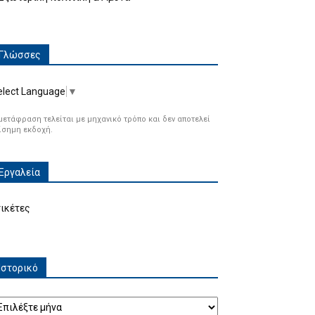
Γλώσσες
elect Language
▼
μετάφραση τελείται με μηχανικό τρόπο και δεν αποτελεί
ίσημη εκδοχή.
Εργαλεία
τικέτες
Ιστορικό
τορικό