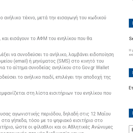
το ανήλικο τέκνο, μετά την εισαγωγή του κωδικού
”, και εισάγουν το ΑΦΜ του ενηλίκου που θα
S
Η 
λέξει να συνοδεύσει το ανήλικο, λαμβάνει ειδοποίηση
επ
είου (email) ή μηνύματος (SMS) στο κινητό του
ια το αίτημα συνοδείας ανηλίκου στο Gov.gr Wallet
νοδεύσει το ανήλικο παιδί, επιλέγει την αποδοχή της
Ε
εμφανίζεται στη λίστα εισιτήριων του ενηλίκου που
χουσας αγωνιστικής περιόδου, δηλαδή στις 12 Μαΐου
 στα γήπεδα, τόσο με το ψηφιακό εισιτήριο στο
Ισ
σιτήριο, ώστε οι φίλαθλοι και οι Αθλητικές Ανώνυμες