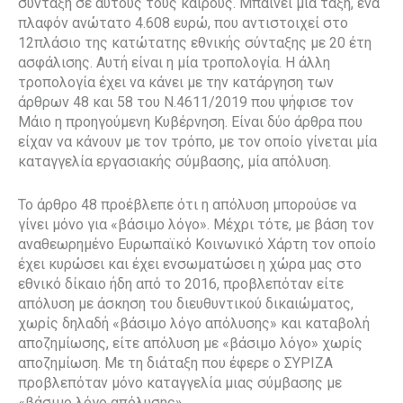
σύνταξη σε αυτούς τους καιρούς. Μπαίνει μία τάξη, ένα
πλαφόν ανώτατο 4.608 ευρώ, που αντιστοιχεί στο
12πλάσιο της κατώτατης εθνικής σύνταξης με 20 έτη
ασφάλισης. Αυτή είναι η μία τροπολογία. Η άλλη
τροπολογία έχει να κάνει με την κατάργηση των
άρθρων 48 και 58 του Ν.4611/2019 που ψήφισε τον
Μάιο η προηγούμενη Κυβέρνηση. Είναι δύο άρθρα που
είχαν να κάνουν με τον τρόπο, με τον οποίο γίνεται μία
καταγγελία εργασιακής σύμβασης, μία απόλυση.
Το άρθρο 48 προέβλεπε ότι η απόλυση μπορούσε να
γίνει μόνο για «βάσιμο λόγο». Μέχρι τότε, με βάση τον
αναθεωρημένο Ευρωπαϊκό Κοινωνικό Χάρτη τον οποίο
έχει κυρώσει και έχει ενσωματώσει η χώρα μας στο
εθνικό δίκαιο ήδη από το 2016, προβλεπόταν είτε
απόλυση με άσκηση του διευθυντικού δικαιώματος,
χωρίς δηλαδή «βάσιμο λόγο απόλυσης» και καταβολή
αποζημίωσης, είτε απόλυση με «βάσιμο λόγο» χωρίς
αποζημίωση. Με τη διάταξη που έφερε ο ΣΥΡΙΖΑ
προβλεπόταν μόνο καταγγελία μιας σύμβασης με
«βάσιμο λόγο απόλυσης».