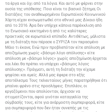
τα έργα και όχι από τα λόγια. Και αυτό με φέρνει στην
ουσία της υπόθεσης. Ποιο είναι το βασικό ζήτημα; Οι
διατάξεις του αναθεωρημένου Ευρωπαϊκού Κοινωνικού
Χάρτη είχαν ενσωματωθεί στο εθνικό μας Δίκαιο ήδη
από το 2016. Άρα δεν υπήρχε κάποια παρέκκλιση από
το Ενωσιακό κεκτημένο ή από τις καλύτερες
πρακτικές σε ευρωπαϊκό επίπεδο. Αντιθέτως, μάλιστα
με τη διάταξη που πέρασε ο ΣΥΡΙΖΑ τον περασμένο
Μάιο τι έκανε; Ενώ πριν προβλεπόταν είτε απόλυση με
αποζημίωση χωρίς «βάσιμο λόγο απόλυσης» είτε
απόλυση με «βάσιμο λόγος» χωρίς αποζημίωση έρχεται
και λέει θα πρέπει να υπάρχει «βάσιμος λόγος
απόλυσης». Πράγματι, αυτή τη διάταξη την είχαμε
ψηφίσει και εμείς. Αλλά μας έφερε στο εξής
αποτέλεσμα: Τους τελευταίους μήνες παρατηρήθηκε ότι
μπαίνει φρένο στις προσλήψεις. Επιπλέον, οι
εργαζόμενοι που απολύονταν, άρχισαν να
στιγματίζονται, αφού γινόταν καταγγελία της
σύμβασής τους, είτε για ανάρμοστη συμπεριφορά, είτε
για συμπεριφορά που δεν ήταν συνεπής με τις