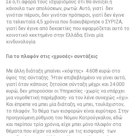
Σε ό,τι αφορά τους ισχυρισμούς ότι θα ανοίξει η
κάνουλα των απολύσεων, ρωτώ: Αυτό, γιατί δεν
γινόταν πέρυσι, δεν γινόταν πρόπερσι, γιατί δεν έγινε
τα τελευταία 4,5 χρόνια που διακυβέρνησε ο ΣΥΡΙΖΑ,
γιατί δεν έγινε από δεκαετίες που εφαρμόζεται αυτό το
κοινοτικό κεκτημένο στην Ελλάδα; Είναι μία
κινδυνολογία.
Για το πλαφόν στις «χρυσές» συντάξεις
Με άλλη διάταξη μπαίνει «κόφτης» 4.608 ευρώ στο
ύψος της σύνταξης. ‘Ήταν επιβεβλημένο να γίνει αυτό,
γιατί όταν κάποιος ζητούσε σύνταξη μέχρι και 24.000
ευρώ, δεν μπορούσαν οι Υπηρεσίες -χωρίς να υπάρχει
μια νομοθετική παρέμβαση- να του λένε συνεχώς «όχι».
Και έπρεπε να μπει μία διάταξη, να μπει, τουλάχιστον,
το πλαφόν. Το θέμα των εισφορών είναι ευρύτερο. Στην
προηγούμενη ρύθμιση του Νόμου Κατρούγκαλου, εδώ
και περίπου τρία χρόνια, είχε μπει μόνο πλαφόν στα
θέματα που είχαν να κάνουν με τις εισφορές των