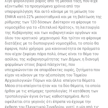
λίγο φορολογικό βάρος από τη μεσαία τάξη, που είχε
εξοντωθεί τα προηγούμενα χρόνια από την
υπερφορλόγηση. Και αυτό κάναμε με τη μείωση του
ΕΝΦΙΑ κατά 22% μεσοσταθμικά και με τη βελτίωση της
ρύθμισης των 120 δόσεων. Δεύτερον να φέρουμε το
νομοσχέδιο για το «Επιτελικό Κράτος», τη λειτουργία
της Κυβέρνησης και των κυβερνητικών οργάνων και
όλου του κρατικού μηχανισμού. Και τρίτον να φέρουμε
διατάξεις με το διυπουργικό νομοσχέδιο, το οποίο θα
έφερνε, πολύ γρήγορα μια κανονικότητα σε πράγματα
που είχαν ξεφύγει πάρα πολύ, όπως είναι το θέμα του
ασύλου, της κυβερνησιμότητας των Δήμων, η διανομή
φαρμάκων στους βαριά πάσχοντες, που
υποχρεώνονταν σε απαράδεκτες ουρές, ζητήματα που
είχαν να κάνουν με την αξιοποίηση του Ταμείου
Αρχαιολογικών Πόρων και άλλα επείγοντα θέματα.
Μέσα στα επείγοντα ήταν και τα δύο θέματα, τα οποία
ήρθαν με τις επίμαχες τροπολογίες. Η κατάθεση των
τροπολογιών έγινε όντως καθυστερημένα. Αυτό
οφείλεται στο γεγονός ότι έπρεπε να έχουμε την
έκθεση του Ελεγκτικού Συνεδρίου, γιατί η μία από τις