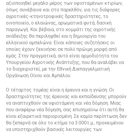
αξιοποιηθεί μεγάλο μέρος των υφισταμένων κτιρίων,
όπως συνέβαινε και στο παρελθόν, για τις διάφορες
αγροτικές-κτηνοτροφικές δραστηριότητες, το
οινοποιείο, ο ελαιώνας, αρωματικά φυτά, δασική
παραγωγή. Και βέβαια, στο κομμάτι της αγροτικής
ανάδειξης θα περιληφθεί και η δημιουργία του
ελληνικού αμπελώνα. Είναι κάποιες συζητήσεις οι
οποίες έχουν ξεκινήσει σε πολύ πρώιμη μορφή από
εμάς. Στην πραγματικά, αυτό είναι αρμοδιότητα του
Υπουργείου Αγροτικής Ανάπτυξης, που θα αναλάβει να
το διαχειριστεί, με την Εθνική Διεπαγγελματική
Οργάνωση Οίνου και Αμπέλου.
Ο τέταρτος τομέας είναι η έρευνα και η γνώση. Οι
δραστηριότητες της έρευνας και εκπαίδευσης μπορούν
να αναπτυχθούν σε υφιστάμενη και νέα δόμηση. Μιας
που αναφέρω νέα δόμηση, σας επισημαίνω ότι αυτή θα
είναι εξαιρετικά περιορισμένη. Σε καμία περίπτωση δεν
θα ξεπερνά σε όλο το κτήμα τα 3.000τ.μ., προκειμένου
να υποστηριχθούν βασικές λειτουργίες των