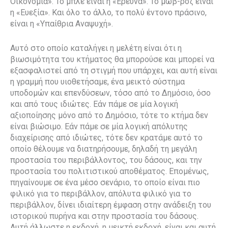
Οικονομία». Το μπλε είναι η «Έρευνα». Το μωβ-ροζ είναι
η «Ευεξία». Και όλο το άλλο, το πολύ έντονο πράσινο,
είναι η «Υπαίθρια Αναψυχή».
Αυτό στο οποίο καταλήγει η μελέτη είναι ότι η
βιωσιμότητα του κτήματος θα μπορούσε και μπορεί να
εξασφαλιστεί από τη στιγμή που υπάρχει, και αυτή είναι
η γραμμή που υιοθετήσαμε, ένα μεικτό σύστημα
υποδομών και επενδύσεων, τόσο από το Δημόσιο, όσο
και από τους ιδιώτες. Εάν πάμε σε μία λογική
αξιοποίησης μόνο από το Δημόσιο, τότε το κτήμα δεν
είναι βιώσιμο. Εάν πάμε σε μία λογική απόλυτης
διαχείρισης από ιδιώτες, τότε δεν κρατάμε αυτό το
οποίο θέλουμε να διατηρήσουμε, δηλαδή τη μεγάλη
προστασία του περιβάλλοντος, του δάσους, και την
προστασία του πολιτιστικού αποθέματος. Επομένως,
πηγαίνουμε σε ένα μέσο σενάριο, το οποίο είναι πιο
φιλικό για το περιβάλλον, απόλυτα φιλικό για το
περιβάλλον, δίνει ιδιαίτερη έμφαση στην ανάδειξη του
ιστορικού πυρήνα και στην προστασία του δάσους.
Αυτή άλλωστε η εκδοχή, η μεικτή εκδοχή, είναι και αυτή