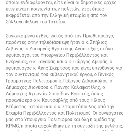
οποίοι ενδιαφέρονται, είτε είναι οι δημοτικές αρχές
είτε είναι η κοινωνία των πολιτών, έτσι όπως
εκφράζεται από την Ελληνική εταιρία ή από τον
Σύλλογο Φίλων του Τατοΐου.
Συγκεκριμένα εχθές, εκτός από τον Πρωθυπουργό,
παρόντες στην τηλεδιάσκεψη ήταν ο κ. Σπήλιος
Λιβανός, ο Υπουργός Αγροτικής Ανάπτυξης, οι δύο
υφυπουργοί του Υπουργείου Περιβάλλοντος και
Ενέργειας, ο κ. Ταγαράς και ο κ. Γιώργος Αμυράς, ο
υφυπουργός κ. Άκης Σκέρτσος που είναι υπεύθυνος για
τον συντονισμό του κυβερνητικού έργου, ο Γενικός
Γραμματέας Πολιτισμού κ. Γιώργος Διδασκάλου, ο
Δήμαρχος Διονύσου κ. Γιάννης Καλαφατέλης, ο
Δήμαρχος Αχαρνών Σπυρίδων Βρεττός, όπως
προανέφερα ο κ. Κουτσαβλής από τους Φίλους
Κτήματος Τατοΐου και ο κ. Σταματόπουλος από την
Εταιρία Περιβάλλοντος και Πολιτισμού. Οι συνεργάτες
μας στο Υπουργείο Πολιτισμού και όλη η ομάδα της
KPMG, η οποία ασχολήθηκε με τη σύνταξη της μελέτης,