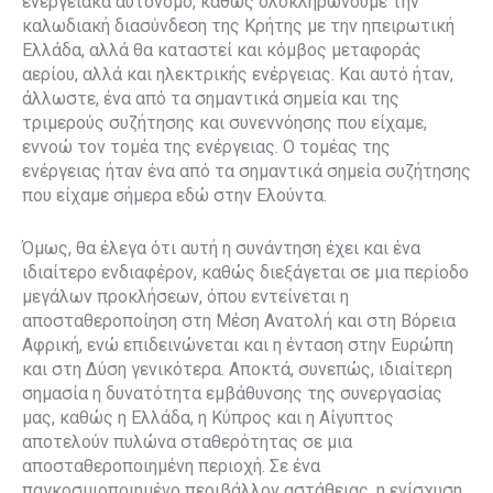
ενεργειακά αυτόνομο, καθώς ολοκληρώνουμε την
καλωδιακή διασύνδεση της Κρήτης με την ηπειρωτική
Ελλάδα, αλλά θα καταστεί και κόμβος μεταφοράς
αερίου, αλλά και ηλεκτρικής ενέργειας. Και αυτό ήταν,
άλλωστε, ένα από τα σημαντικά σημεία και της
τριμερούς συζήτησης και συνεννόησης που είχαμε,
εννοώ τον τομέα της ενέργειας. Ο τομέας της
ενέργειας ήταν ένα από τα σημαντικά σημεία συζήτησης
που είχαμε σήμερα εδώ στην Ελούντα.
Όμως, θα έλεγα ότι αυτή η συνάντηση έχει και ένα
ιδιαίτερο ενδιαφέρον, καθώς διεξάγεται σε μια περίοδο
μεγάλων προκλήσεων, όπου εντείνεται η
αποσταθεροποίηση στη Μέση Ανατολή και στη Βόρεια
Αφρική, ενώ επιδεινώνεται και η ένταση στην Ευρώπη
και στη Δύση γενικότερα. Αποκτά, συνεπώς, ιδιαίτερη
σημασία η δυνατότητα εμβάθυνσης της συνεργασίας
μας, καθώς η Ελλάδα, η Κύπρος και η Αίγυπτος
αποτελούν πυλώνα σταθερότητας σε μια
αποσταθεροποιημένη περιοχή. Σε ένα
παγκοσμιοποιημένο περιβάλλον αστάθειας, η ενίσχυση