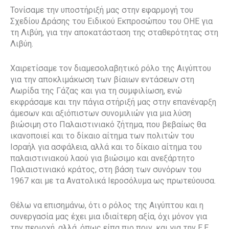
Τονίσαμε την υποστήριξή μας στην εφαρμογή του
Σχεδίου Δράσης του Ειδικού Εκπροσώπου του ΟΗΕ για
τη Λιβύη, για την αποκατάσταση της σταθερότητας στη
Λιβύη.
Χαιρετίσαμε τον διαμεσολαβητικό ρόλο της Αιγύπτου
για την αποκλιμάκωση των βίαιων εντάσεων στη
Λωρίδα της Γάζας και για τη συμφιλίωση, ενώ
εκφράσαμε και την πάγια στήριξή μας στην επανέναρξη
άμεσων και αξιόπιστων συνομιλιών για μια λύση
βιώσιμη στο Παλαιστινιακό ζήτημα, που βεβαίως θα
ικανοποιεί και το δίκαιο αίτημα των πολιτών του
Ισραήλ για ασφάλεια, αλλά και το δίκαιο αίτημα του
παλαιστινιακού λαού για βιώσιμο και ανεξάρτητο
Παλαιστινιακό κράτος, στη βάση των συνόρων του
1967 και με τα Ανατολικά Ιεροσόλυμα ως πρωτεύουσα.
Θέλω να επισημάνω, ότι ο ρόλος της Αιγύπτου και η
συνεργασία μας έχει μια ιδιαίτερη αξία, όχι μόνον για
την περιοχή, αλλά, όπως είπα πιο πριν, και για την Ε.Ε..