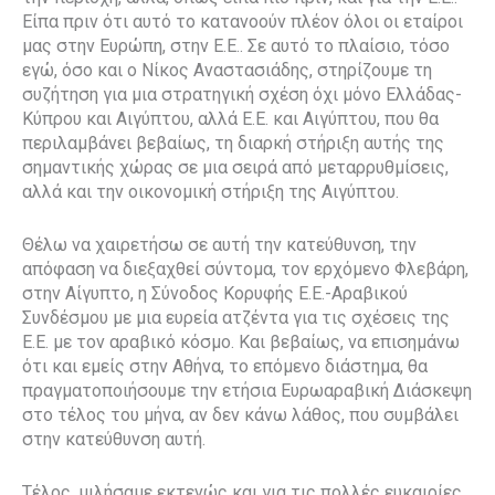
Είπα πριν ότι αυτό το κατανοούν πλέον όλοι οι εταίροι
μας στην Ευρώπη, στην Ε.Ε.. Σε αυτό το πλαίσιο, τόσο
εγώ, όσο και ο Νίκος Αναστασιάδης, στηρίζουμε τη
συζήτηση για μια στρατηγική σχέση όχι μόνο Ελλάδας-
Κύπρου και Αιγύπτου, αλλά Ε.Ε. και Αιγύπτου, που θα
περιλαμβάνει βεβαίως, τη διαρκή στήριξη αυτής της
σημαντικής χώρας σε μια σειρά από μεταρρυθμίσεις,
αλλά και την οικονομική στήριξη της Αιγύπτου.
Θέλω να χαιρετήσω σε αυτή την κατεύθυνση, την
απόφαση να διεξαχθεί σύντομα, τον ερχόμενο Φλεβάρη,
στην Αίγυπτο, η Σύνοδος Κορυφής Ε.Ε.-Αραβικού
Συνδέσμου με μια ευρεία ατζέντα για τις σχέσεις της
Ε.Ε. με τον αραβικό κόσμο. Και βεβαίως, να επισημάνω
ότι και εμείς στην Αθήνα, το επόμενο διάστημα, θα
πραγματοποιήσουμε την ετήσια Ευρωαραβική Διάσκεψη
στο τέλος του μήνα, αν δεν κάνω λάθος, που συμβάλει
στην κατεύθυνση αυτή.
Τέλος, μιλήσαμε εκτενώς και για τις πολλές ευκαιρίες