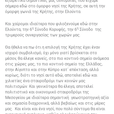
εξαιρετικά σημαντικές μας συνομιλίες που είχαμε
σήμερα εδώ στο όμορφο νησί της Κρήτης, σε αυτή την
όμορφη γωνιά της Κρήτης, στην Ελούντα.
Και χαίρομαι ιδιαίτερα που φιλοξενούμε εδώ στην
η
η
Ελούντα, την 6
Σύνοδο Κορυφής, την 6
Σύνοδο της
τριμερούς συνεργασίας των χωρών μας.
Θα ήθελα να πω ότι η επιλογή της Κρήτης έχει έναν
ισχυρό συμβολισμό, όχι μόνο γιατί βρίσκεται στο
μέσοv, θα έλεγε κανείς, στο πιο κοντινό σημείο ανάμεσα
στις χώρες μας, το πιο κοντινό σημείο της Ελλάδας,
στην Αίγυπτο και στην Κύπρο κατ΄ επέκταση, αλλά
κυρίως, διότι το νησί αυτό εδώ, αποτελεί εδώ και
χιλιετίες ένα σταυροδρόμι των κοινών μας
πολιτισμών. Και γενικότερα θα έλεγα, αποτελεί
πολιτιστικό και οικονομικό σταυροδρόμι της
Μεσογείου με ιδιαίτερα σημαντική γεωστρατηγική αξία
και σημασία διαχρονικά, αλλά βεβαίως και στις μέρες
μας. Και είναι και ένα νησί, που πολύ σύντομα θα είναι