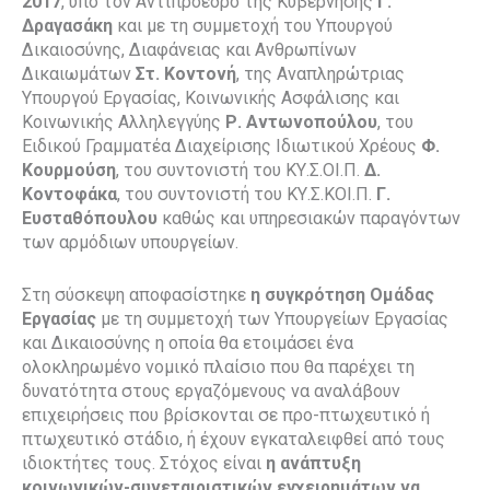
2017
, υπό τον Αντιπρόεδρο της Κυβέρνησης
Γ.
Δραγασάκη
και με τη συμμετοχή του Υπουργού
Δικαιοσύνης, Διαφάνειας και Ανθρωπίνων
Δικαιωμάτων
Στ. Κοντονή
, της Αναπληρώτριας
Υπουργού Εργασίας, Κοινωνικής Ασφάλισης και
Κοινωνικής Αλληλεγγύης
Ρ. Αντωνοπούλου
, του
Ειδικού Γραμματέα Διαχείρισης Ιδιωτικού Χρέους
Φ.
Κουρμούση
, του συντονιστή του ΚΥ.Σ.ΟΙ.Π.
Δ.
Κοντοφάκα
, του συντονιστή του ΚΥ.Σ.ΚΟΙ.Π.
Γ.
Ευσταθόπουλου
καθώς και υπηρεσιακών παραγόντων
των αρμόδιων υπουργείων.
Στη σύσκεψη αποφασίστηκε
η συγκρότηση Ομάδας
Εργασίας
με τη συμμετοχή των Υπουργείων Εργασίας
και Δικαιοσύνης η οποία θα ετοιμάσει ένα
ολοκληρωμένο νομικό πλαίσιο που θα παρέχει τη
δυνατότητα στους εργαζόμενους να αναλάβουν
επιχειρήσεις που βρίσκονται σε προ-πτωχευτικό ή
πτωχευτικό στάδιο, ή έχουν εγκαταλειφθεί από τους
ιδιοκτήτες τους. Στόχος είναι
η ανάπτυξη
κοινωνικών-συνεταιριστικών εγχειρημάτων να