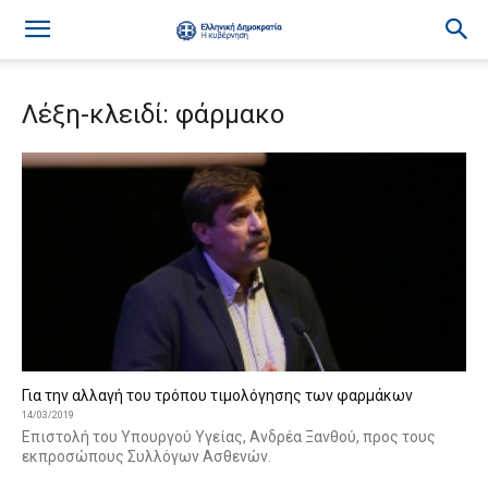
Λέξη-κλειδί: φάρμακο
Για την αλλαγή του τρόπου τιμολόγησης των φαρμάκων
14/03/2019
Επιστολή του Υπουργού Υγείας, Ανδρέα Ξανθού, προς τους
εκπροσώπους Συλλόγων Ασθενών.