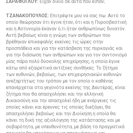
ΣΑΡΑΦΟΓΛΟΥ:
Είχαν δίκιο σε αυτά που είπαν;
ΤΖΑΝΑΚΟΠΟΥΛΟΣ:
Επιτρέψτε μου να σας πω. Αυτό το
οποίο θεώρησαν ότι έγινε ήταν, ότι και η Πυροσβεστική
και η Αστυνομία έκαναν ό,τι ήταν ανθρωπίνως δυνατόν.
Αυτή βεβαίως είναι η γνώμη των ανθρώπων που
βρέθηκαν επικεφαλής εκείνες τις ώρες στην
προσπάθεια και για την κατάσβεση της πυρκαγιάς και
για την διάσωση των ανθρώπων και για τον συντονισμό
μίας πάρα πολύ δύσκολης επιχείρησης, η οποία έγινε
κάτω από εξαιρετικά αντίξοες συνθήκες. Το ζήτημα
των ευθυνών, βεβαίως, των επιχειρησιακών ευθυνών
ανεξαρτήτως του τρόπου με τον οποίο ο καθένας
επανέρχεται στα γεγονότα εκείνης της Δευτέρας, είναι
ζήτημα που θα απασχολήσει και την ελληνική
Δικαιοσύνη και την απασχολεί ήδη με ενέργειες τις
οποίες κάνει και έρευνες τις οποίες διεξάγει, θα
απασχολήσει βεβαίως και την Διοίκηση η οποία θα
κάνει τη δική της αξιολόγηση της κατάστασης και με
σοβαρότητα, με υπευθυνότητα, με βάση τα πραγματικά