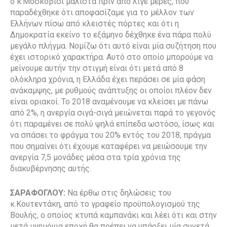
ο κ.Μοσκοβισί μάλιστα πριν από λίγε μέρες, που
παραδέχθηκε ότι αποφασίζαμε για το μέλλον των
Ελλήνων πίσω από κλειστές πόρτες και ότι η
Δημοκρατία εκείνο το εξάμηνο δέχθηκε ένα πάρα πολύ
μεγάλο πλήγμα. Νομίζω ότι αυτό είναι μία συζήτηση που
έχει ιστορικό χαρακτήρα. Αυτό στο οποίο μπορούμε να
μείνουμε αυτήν την στιγμή είναι ότι μετά από 8
ολόκληρα χρόνια, η Ελλάδα έχει περάσει σε μία φάση
ανάκαμψης, με ρυθμούς ανάπτυξης οι οποίοι πλέον δεν
είναι οριακοί. Το 2018 αναμένουμε να κλείσει με πάνω
από 2%, η ανεργία σιγά-σιγά μειώνεται παρά το γεγονός
ότι παραμένει σε πολύ ψηλά επίπεδα ωστόσο, ίσως και
να σπάσει το φράγμα του 20% εντός του 2018, πράγμα
που σημαίνει ότι έχουμε καταφέρει να μειώσουμε την
ανεργία 7,5 μονάδες μέσα στα τρία χρόνια της
διακυβέρνησης αυτής.
ΣΑΡΑΦΟΓΛΟΥ:
Να έρθω στις δηλώσεις του
κ.Κουτεντάκη, από το γραφείο προϋπολογισμού της
Βουλής, ο οποίος κτυπά καμπανάκι και λέει ότι και στην
μετά μνημόνια εποχή θα πρέπει να υπάρξει μία συνετά