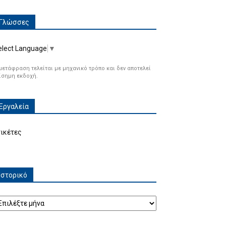
Γλώσσες
elect Language
▼
μετάφραση τελείται με μηχανικό τρόπο και δεν αποτελεί
ίσημη εκδοχή.
Εργαλεία
τικέτες
Ιστορικό
τορικό