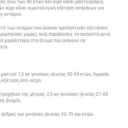
αίκες άνω των 40 ετών δεν είχε κάνει μαστογραφία,
ών είχε κάνει αιματολογική εξέταση κοπράνων για
ς εντέρου.
οστό των ατόμων που έκαναν προληπτικές εξετάσεις
ευρωπαϊκές χώρες, ενώ παράλληλα, τα ποσοστά αυτά
κά χαμηλότερα στα άτομα που ανήκουν σε
ατα.
μαστού: 1,3 εκ γυναίκες ηλικίας 50-69 ετών, δωρεάν
 εξέταση από ιατρό.
ραχήλου της μήτρας: 2,5 εκ γυναίκες ηλικίας 21-65
η, βιοψία.
 άνδρες και γυναίκες ηλικίας 30-70 και ετών,
.