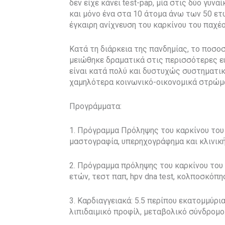
δεν είχε κάνει test-pap, μία στις δύο γυν
και μόνο ένα στα 10 άτομα άνω των 50 ετ
έγκαιρη ανίχνευση του καρκίνου του παχέο
Κατά τη διάρκεια της πανδημίας, το ποσ
μειώθηκε δραματικά στις περισσότερες 
είναι κατά πολύ και δυστυχώς συστηματι
χαμηλότερα κοινωνικό-οικονομικά στρώμ
Προγράμματα:
1. Πρόγραμμα Πρόληψης του καρκίνου του 
μαστογραφία, υπερηχογράφημα και κλινική
2. Πρόγραμμα πρόληψης του καρκίνου του τ
ετών, τεστ παπ, hpv dna test, κολποσκόπησ
3. Καρδιαγγειακά: 5.5 περίπου εκατομμύρια
λιπιδαιμικό προφίλ, μεταβολικό σύνδρομο