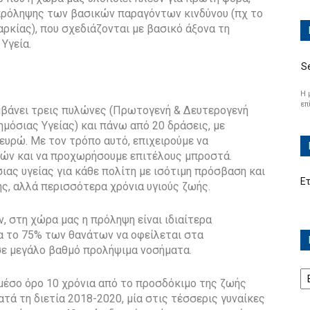
ρόληψης των βασικών παραγόντων κινδύνου (πχ το
κίας), που σχεδιάζονται με βασικό άξονα τη
Υγεία.
S
Η 
επ
μβάνει τρεις πυλώνες (Πρωτογενή & Δευτερογενή
όσιας Υγείας) και πάνω από 20 δράσεις, με
υρώ. Με τον τρόπο αυτό, επιχειρούμε να
ών και να προχωρήσουμε επιτέλους μπροστά.
ας υγείας για κάθε πολίτη με ισότιμη πρόσβαση και
Ε
ς, αλλά περισσότερα χρόνια υγιούς ζωής.
 στη χώρα μας η πρόληψη είναι ιδιαίτερα
α το 75% των θανάτων να οφείλεται στα
 σε μεγάλο βαθμό προλήψιμα νοσήματα.
Ισ
μέσο όρο 10 χρόνια από το προσδόκιμο της ζωής
ατά τη διετία 2018-2020, μία στις τέσσερις γυναίκες