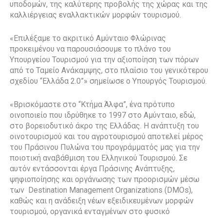
υποδομών, της καλύτερης προβολής της χώρας και της
καλλιέργειας εναλλακτικών μορφών τουρισμού.
«Επιλέξαμε το ακριτικό Αμύνταιο Φλώρινας
προκειμένου να παρουσιάσουμε το πλάνο του
Υπουργείου Τουρισμού για την αξιοποίηση των πόρων
από το Ταμείο Ανάκαμψης, στο πλαίσιο του γενικότερου
σχεδίου “Ελλάδα 2.0”» σημείωσε ο Υπουργός Τουρισμού.
«Βρισκόμαστε στο “Κτήμα Άλφα”, ένα πρότυπο
οινοποιείο που ιδρύθηκε το 1997 στο Αμύνταιο, εδώ,
στο βορειοδυτικό άκρο της Ελλάδας. Η ανάπτυξη του
οινοτουρισμού και του αγροτουρισμού αποτελεί μέρος
του Πράσινου Πυλώνα του προγράμματός μας για την
ποιοτική αναβάθμιση του Ελληνικού Τουρισμού. Σε
αυτόν εντάσσονται έργα Πράσινης Ανάπτυξης,
ψηφιοποίησης και οργάνωσης των προορισμών μέσω
των Destination Management Organizations (DMOs),
καθώς και η ανάδειξη νέων εξειδικευμένων μορφών
τουρισμού, οργανικά ενταγμένων στο φυσικό