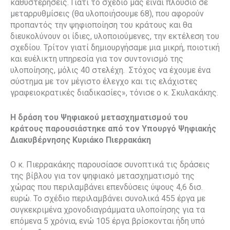
καθυστερήσεις. Γιατί το σχέδιο μας είναι πλούσιο σε
μεταρρυθμίσεις (θα υλοποιήσουμε 68), που αφορούν
προπαντός την ψηφιοποίηση του κράτους και θα
διευκολύνουν οι ίδιες, υλοποιούμενες, την εκτέλεση του
σχεδίου. Τρίτον γιατί δημιουργήσαμε μια μικρή, ποιοτική
και ευέλικτη υπηρεσία για τον συντονισμό της
υλοποίησης, μόλις 40 στελέχη. Στόχος να έχουμε ένα
σύστημα με τον μέγιστο έλεγχο και τις ελάχιστες
γραφειοκρατικές διαδικασίες», τόνισε ο κ. Σκυλακάκης.
Η δράση του Ψηφιακού μετασχηματισμού του
κράτους παρουσιάστηκε από τον Υπουργό Ψηφιακής
Διακυβέρνησης Κυριάκο Πιερρακάκη
Ο κ. Πιερρακάκης παρουσίασε συνοπτικά τις δράσεις
της βίβλου για τον ψηφιακό μετασχηματισμό της
χώρας που περιλαμβάνει επενδύσεις ύψους 4,6 δισ.
ευρώ. Το σχέδιο περιλαμβάνει συνολικά 455 έργα με
συγκεκριμένα χρονοδιαγράμματα υλοποίησης για τα
επόμενα 5 χρόνια, ενώ 105 έργα βρίσκονται ήδη υπό