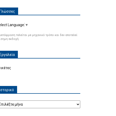
Γλώσσες
elect Language
▼
μετάφραση τελείται με μηχανικό τρόπο και δεν αποτελεί
ίσημη εκδοχή.
Εργαλεία
τικέτες
Ιστορικό
τορικό