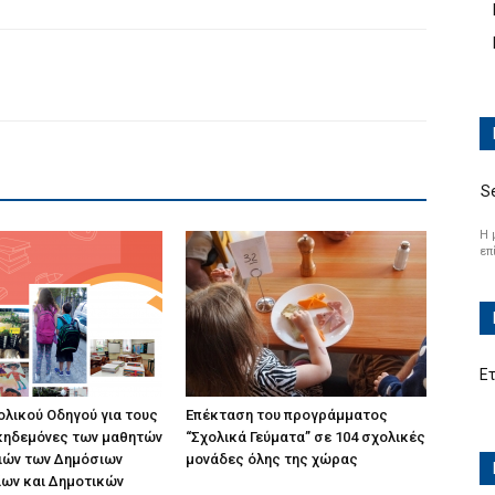
S
Η 
επ
Ε
ολικού Οδηγού για τους
Επέκταση του προγράμματος
 κηδεμόνες των μαθητών
“Σχολικά Γεύματα” σε 104 σχολικές
ιών των Δημόσιων
μονάδες όλης της χώρας
ων και Δημοτικών