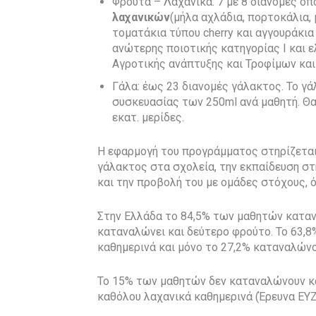
Φρούτα – Λαχανικά: 7 με 8 διανομές ό
λαχανικών
(μήλα αχλάδια, πορτοκάλια, 
τοματάκια τύπου cherry και αγγουράκια
ανώτερης ποιοτικής κατηγορίας I και ε
Αγροτικής ανάπτυξης και Τροφίμων και
Γάλα: έως 23 διανομές γάλακτος. Το γά
συσκευασίας των 250ml ανά μαθητή. Θ
εκατ. μερίδες.
Η εφαρμογή του προγράμματος στηρίζεται
γάλακτος στα σχολεία, την εκπαίδευση στη
και την προβολή του με ομάδες στόχους, όπ
Στην Ελλάδα το 84,5% των μαθητών καταν
καταναλώνει και δεύτερο φρούτο. Το 63,
καθημερινά και μόνο το 27,2% καταναλώνο
Το 15% των μαθητών δεν καταναλώνουν κ
καθόλου λαχανικά καθημερινά (Έρευνα ΕΥ