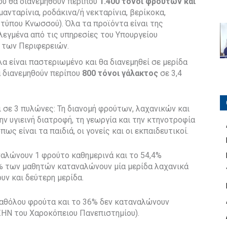
που θα διανεμηθούν περίπου
1.400 τόνοι φρούτων και
μανταρίνια, ροδάκινα/ή νεκταρίνια, βερίκοκα,
 τύπου Κνωσσού). Όλα τα προϊόντα είναι της
λεγμένα από τις υπηρεσίες του Υπουργείου
 των Περιφερειών.
λα είναι παστεριωμένο και θα διανεμηθεί σε μερίδα
α διανεμηθούν περίπου
800 τόνοι γάλακτος
σε 3,4
 σε 3 πυλώνες: Τη διανομή φρούτων, λαχανικών και
ν υγιεινή διατροφή, τη γεωργία και την κτηνοτροφία
ως είναι τα παιδιά, οι γονείς και οι εκπαιδευτικοί.
αλώνουν 1 φρούτο καθημερινά και το 54,4%
8% των μαθητών καταναλώνουν μία μερίδα λαχανικά
υν και δεύτερη μερίδα.
αθόλου φρούτα και το 36% δεν καταναλώνουν
ΖΗΝ του Χαροκόπειου Πανεπιστημίου).