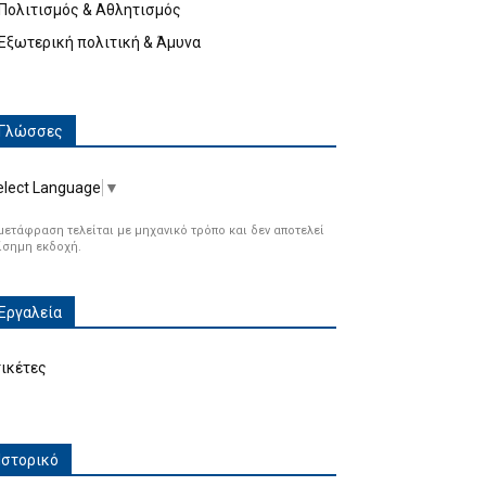
Πολιτισμός & Αθλητισμός
Εξωτερική πολιτική & Άμυνα
Γλώσσες
elect Language
▼
μετάφραση τελείται με μηχανικό τρόπο και δεν αποτελεί
ίσημη εκδοχή.
Εργαλεία
τικέτες
Ιστορικό