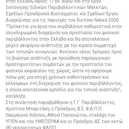
στην Ελλάδα, ύψους 17 εκ. ευρώ και στο Έργο
Εκπόνησης Ειδικών Περιβαλλοντικών Μελετών,
Σχεδίων Προεδρικού Διατάγματος και Σχεδίων Έργου
Διαχείρισης για τις περιοχές του δικτύου Natura 2000.
“Πρόκειται για έργα που συμβάλλουν καθοριστικά στην
ολοκληρωμένη διαχείριση και προστασία του φυσικού
περιβάλλοντος στην Ελλάδα και θα αποτελέσουν
μοχλό αειφόρου ανάπτυξης με την ευρεία συμμετοχή
των τοπικών κοινωνιών. Ανοίγουν νέους δρόμους προς
τη βιώσιμη ανάπτυξη, με προώθηση παραγωγικών
δραστηριοτήτων συμβατών με την προστασία του
φυσικού κεφαλαίου της χώρας, ώστε να αφήσουμε
πίσω μας μια εποχή χρόνιων καθυστερήσεων και
ελλείψεων στη διαχείριση του φυσικού περιβάλλοντος,
η οποία αποτελούσε εμπόδιο για την τοπική ανάπτυξη”,
κατέληξε.
Στη συνάντηση παραβρέθηκαν η Γ.Γ. Περιβάλλοντος,
Χριστίνα Μπαριτάκη, η Πρόεδρος Δ.Σ. Φ.Δ.Π.Π.
Θερμαϊκού Κόλπου, Αθηνά Παναγιώτου, στελέχη του
ΥΠΕΝ και του ΥΜΕΠΕΡΑΑ και οι Πρόεδροι ΔΣ των οκτώ
(8) νεοσύστατων ΦΔΠΠ: