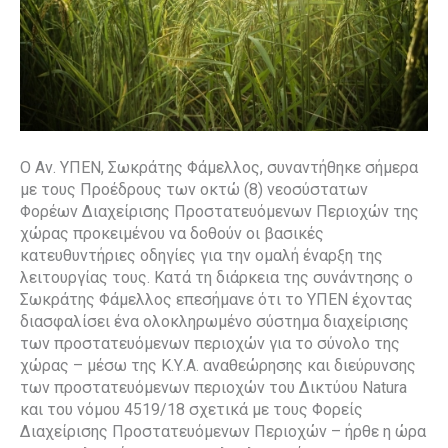
Ο Αν. ΥΠΕΝ, Σωκράτης Φάμελλος, συναντήθηκε σήμερα
με τους Προέδρους των οκτώ (8) νεοσύστατων
Φορέων Διαχείρισης Προστατευόμενων Περιοχών της
χώρας προκειμένου να δοθούν οι βασικές
κατευθυντήριες οδηγίες για την ομαλή έναρξη της
λειτουργίας τους. Κατά τη διάρκεια της συνάντησης ο
Σωκράτης Φάμελλος επεσήμανε ότι το ΥΠΕΝ έχοντας
διασφαλίσει ένα ολοκληρωμένο σύστημα διαχείρισης
των προστατευόμενων περιοχών για το σύνολο της
χώρας – μέσω της Κ.Υ.Α. αναθεώρησης και διεύρυνσης
των προστατευόμενων περιοχών του Δικτύου Natura
και του νόμου 4519/18 σχετικά με τους Φορείς
Διαχείρισης Προστατευόμενων Περιοχών – ήρθε η ώρα