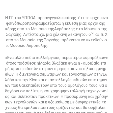
Η ΓΓ του ΥΠΠΟΑ προανήγγειλε επίσης ότι το ερχόμενο
φθινόπωροπρογραμματίζεται η έκθεση μιας αρχαϊκής
κόρης από το Μουσείο τηςΑκρόπολης στο Μουσείο της
ου
Σαγκάης. Αντίστοιχα, μια χάλκινη λεκάνητου 6
αι. π. Χ
από το Μουσείο της Σαγκάης πρόκειται να εκτεθούν σ
τοΜουσείο Ακρόπολης.
«Ένα άλλο πεδίο καλλιέργειας περαιτέρω συμπράξεων»
όπως πρόσθεσε ηΜαρία Βλαζάκη είναι η «αμοιβαία επι
μόρφωση ειδικών στη συντήρηση καιαναστήλωση μνημ
είων. Η διενέργεια σεμιναρίων και εργαστηρίων στηνΕλ
λάδα και την Κίνα και οι ανταλλαγές ειδικών επιστημόν
ων που θαεκπαιδευτούν από τους ομολόγους τους, θα ο
δηγήσει σε πολύτιμη και χρήσιμηανταλλαγή τεχνογνωσί
ας και βέλτιστων πρακτικών. Η προσαρμογή και χρήσην
έων τεχνολογιών και η εξοικείωση με διαφορετικές τε
χνικές θα εμπλουτίσειτους ορίζοντες και θα συμβάλει