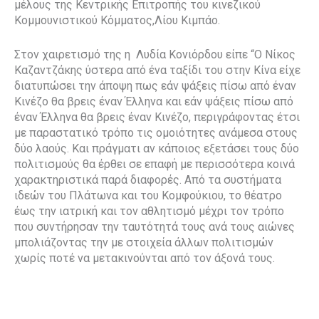
μέλους της Κεντρικής Επιτροπής του κινεζικού
Κομμουνιστικού Κόμματος,Λίου Κιμπάο.
Στον χαιρετισμό της η Λυδία Κονιόρδου είπε “Ο Νίκος
Καζαντζάκης ύστερα από ένα ταξίδι του στην Κίνα είχε
διατυπώσει την άποψη πως εάν ψάξεις πίσω από έναν
Κινέζο θα βρεις έναν Έλληνα και εάν ψάξεις πίσω από
έναν Έλληνα θα βρεις έναν Κινέζο, περιγράφοντας έτσι
με παραστατικό τρόπο τις ομοιότητες ανάμεσα στους
δύο λαούς. Και πράγματι αν κάποιος εξετάσει τους δύο
πολιτισμούς θα έρθει σε επαφή με περισσότερα κοινά
χαρακτηριστικά παρά διαφορές. Από τα συστήματα
ιδεών του Πλάτωνα και του Κομφούκιου, το θέατρο
έως την ιατρική και τον αθλητισμό μέχρι τον τρόπο
που συντήρησαν την ταυτότητά τους ανά τους αιώνες
μπολιάζοντας την με στοιχεία άλλων πολιτισμών
χωρίς ποτέ να μετακινούνται από τον άξονά τους.