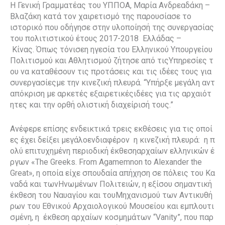
Η Γενική Γραμματέας του ΥΠΠΟΑ, Μαρία Ανδρεαδάκη –
Βλαζάκη κατά τον χαιρετισμό της παρουσίασε το
ιστορικό που οδήγησε στην υλοποίησή της συνεργασίας
του πολιτιστικού έτους 2017-2018 Ελλάδας –
Κίνας. Όπως τόνισεη ηγεσία του Ελληνικού Υπουργείου
Πολιτισμού και Αθλητισμού ζήτησε από τιςΥπηρεσίες τ
ου να καταθέσουν τις προτάσεις και τις ιδέες τους για
συνεργασίεςμε την κινεζική πλευρά. “Υπήρξε μεγάλη αντ
απόκριση με αρκετές εξαιρετικέςιδέες για τις αρχαιότ
ητες και την ορθή ολιστική διαχείρισή τους.”
Ανέφερε επίσης ενδεικτικά τρεις εκθέσεις για τις οποί
ες έχει δείξει μεγάλοενδιαφέρον η κινεζική πλευρά: η π
ολύ επιτυχημένη περιοδική έκθεσηαρχαίων ελληνικών έ
ργων «The Greeks. From Agamemnon to Alexander the
Great», η οποία είχε σπουδαία απήχηση σε πόλεις του Κα
ναδά και τωνΗνωμένων Πολιτειών, η εξίσου σημαντική
έκθεση του Ναυαγίου και τουΜηχανισμού των Αντικυθή
ρων του Εθνικού Αρχαιολογικού Μουσείου και εμπλουτι
σμένη, η έκθεση αρχαίων κοσμημάτων “Vanity”, που παρ