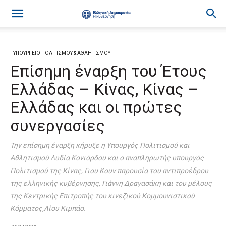
ΥΠΟΥΡΓΕΙΟ ΠΟΛΙΤΙΣΜΟΥ & ΑΘΛΗΤΙΣΜΟΥ
Επίσημη έναρξη του Έτους
Ελλάδας – Κίνας, Κίνας –
Ελλάδας και οι πρώτες
συνεργασίες
Την επίσημη έναρξη κήρυξε η Υπουργός Πολιτισμού και
Αθλητισμού Λυδία Κονιόρδου και ο αναπληρωτής υπουργός
Πολιτισμού της Κίνας, Γιου Κουν παρουσία του αντιπροέδρου
της ελληνικής κυβέρνησης, Γιάννη Δραγασάκη και του μέλους
της Κεντρικής Επιτροπής του κινεζικού Κομμουνιστικού
Κόμματος,Λίου Κιμπάο.