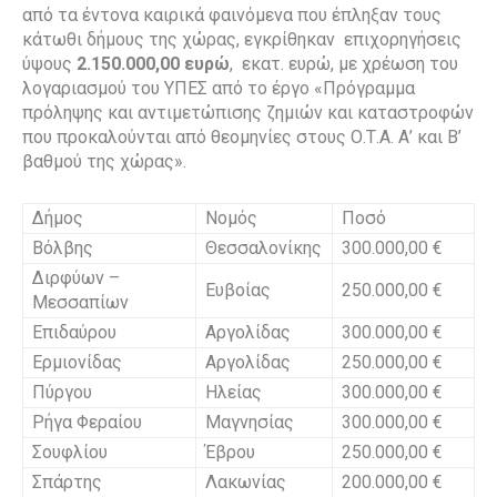
από τα έντονα καιρικά φαινόμενα που έπληξαν τους
κάτωθι δήμους της χώρας, εγκρίθηκαν επιχορηγήσεις
ύψους
2.150.000,00 ευρώ
, εκατ. ευρώ, με χρέωση του
λογαριασμού του ΥΠΕΣ από το έργο «Πρόγραμμα
πρόληψης και αντιμετώπισης ζημιών και καταστροφών
που προκαλούνται από θεομηνίες στους Ο.Τ.Α. Α’ και Β’
βαθμού της χώρας».
Δήμος
Νομός
Ποσό
Βόλβης
Θεσσαλονίκης
300.000,00 €
Διρφύων –
Ευβοίας
250.000,00 €
Μεσσαπίων
Επιδαύρου
Αργολίδας
300.000,00 €
Ερμιονίδας
Αργολίδας
250.000,00 €
Πύργου
Ηλείας
300.000,00 €
Ρήγα Φεραίου
Μαγνησίας
300.000,00 €
Σουφλίου
Έβρου
250.000,00 €
Σπάρτης
Λακωνίας
200.000,00 €